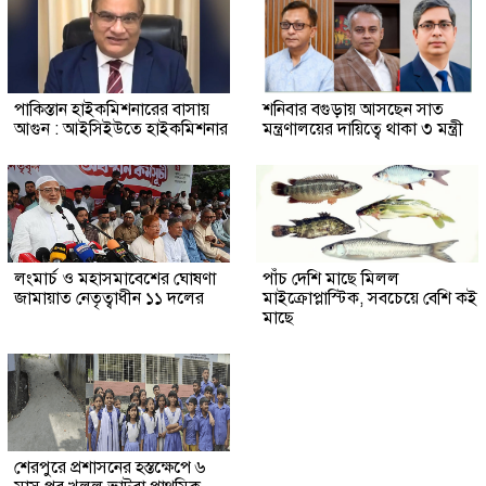
পাকিস্তান হাইকমিশনারের বাসায়
শনিবার বগুড়ায় আসছেন সাত
আগুন : আইসিইউতে হাইকমিশনার
মন্ত্রণালয়ের দায়িত্বে থাকা ৩ মন্ত্রী
লংমার্চ ও মহাসমাবেশের ঘোষণা
পাঁচ দেশি মাছে মিলল
জামায়াত নেতৃত্বাধীন ১১ দলের
মাইক্রোপ্লাস্টিক, সবচেয়ে বেশি কই
মাছে
শেরপুরে প্রশাসনের হস্তক্ষেপে ৬