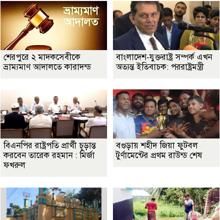
শেরপুরে ২ মাদকসেবীকে
বাংলাদেশ-যুক্তরাষ্ট্র সম্পর্ক এখন
ভ্রাম্যমাণ আদালতে কারাদন্ড
অত্যন্ত ইতিবাচক: পররাষ্ট্রমন্ত্রী
বিএনপির রাষ্ট্রপতি প্রার্থী চূড়ান্ত
বগুড়ায় শহীদ জিয়া ফুটবল
করবেন তারেক রহমান : মির্জা
টুর্ণামেন্টের প্রথম রাউন্ড শেষ
ফখরুল