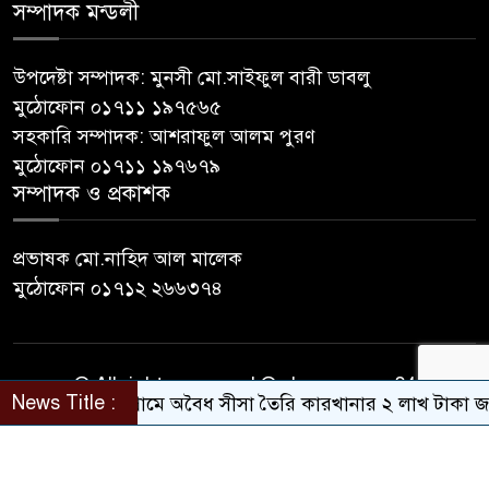
সম্পাদক মন্ডলী
উপদেষ্টা সম্পাদক: মুনসী মো.সাইফুল বারী ডাবলু
মুঠোফোন ০১৭১১ ১৯৭৫৬৫
সহকারি সম্পাদক: আশরাফুল আলম পুরণ
মুঠোফোন ০১৭১১ ১৯৭৬৭৯
সম্পাদক ও প্রকাশক
প্রভাষক মো.নাহিদ আল মালেক
মুঠোফোন ০১৭১২ ২৬৬৩৭৪
© All rights reserved © sherpurnews24
News Title :
নন্দীগ্রামে অবৈধ সীসা তৈরি কারখানার ২ লাখ টাকা জরিমানা
Developer Contact