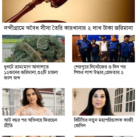
নন্দীগ্রামে অবৈধ সীসা তৈরি কারখানার ২ লাখ টাকা জরিমানা
ধুনটে ভ্রাম্যমাণ আদালতে
শেরপুরে নিখোঁজের ৩ দিন পর
১২জনের জরিমানা,৩২টি চায়না
শিশুর লাশ উদ্ধার,গ্রেফতার ২
জাল জব্দ
আট বছর পর অভিনয়ে ফিরছেন
বিটিভির নতুন মহাপরিচালক কাজী
প্রীতি
জেসিন