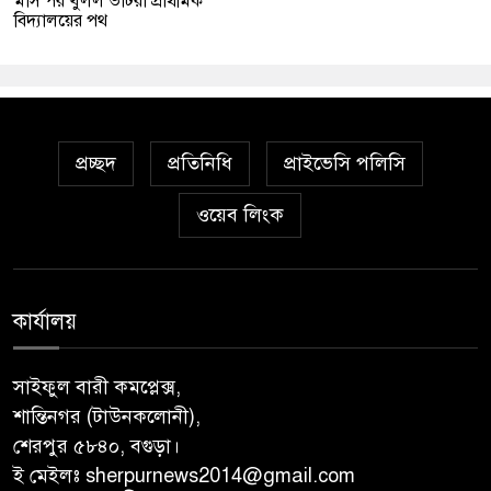
মাস পর খুলল ভাটরা প্রাথমিক
বিদ্যালয়ের পথ
প্রচ্ছদ
প্রতিনিধি
প্রাইভেসি পলিসি
ওয়েব লিংক
কার্যালয়
সাইফুল বারী কমপ্লেক্স,
শান্তিনগর (টাউনকলোনী),
শেরপুর ৫৮৪০, বগুড়া।
ই মেইলঃ sherpurnews2014@gmail.com