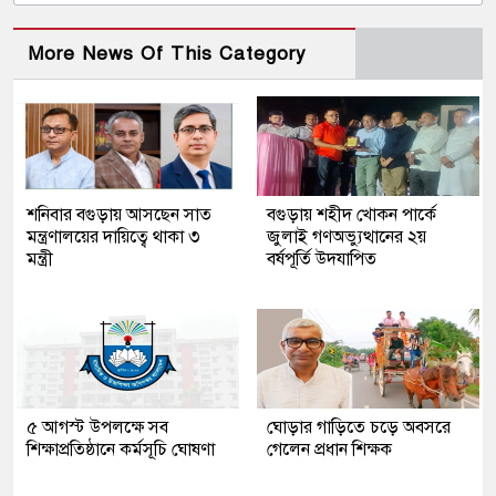
More News Of This Category
শনিবার বগুড়ায় আসছেন সাত
বগুড়ায় শহীদ খোকন পার্কে
মন্ত্রণালয়ের দায়িত্বে থাকা ৩
জুলাই গণঅভ্যুত্থানের ২য়
মন্ত্রী
বর্ষপূর্তি উদযাপিত
৫ আগস্ট উপলক্ষে সব
ঘোড়ার গাড়িতে চড়ে অবসরে
শিক্ষাপ্রতিষ্ঠানে কর্মসূচি ঘোষণা
গেলেন প্রধান শিক্ষক