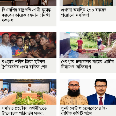
বিএনপির রাষ্ট্রপতি প্রার্থী চূড়ান্ত
এখনো অমলিন ২০০ বছরের
করবেন তারেক রহমান : মির্জা
পুরোনো মসজিদ!
ফখরুল
বগুড়ায় শহীদ জিয়া ফুটবল
শেরপুরে চলাচলের রাস্তায় প্রাচীর
টুর্ণামেন্টের প্রথম রাউন্ড শেষ
নির্মাণের অভিযোগ
সমন্বিত প্রচেষ্টায় অর্থনীতিতে
ধুনট সেন্ট্রাল প্রেসক্লাবের দ্বি-
ইতিবাচক পরিবর্তন সম্ভব:
বার্ষিক কমিটি গঠন