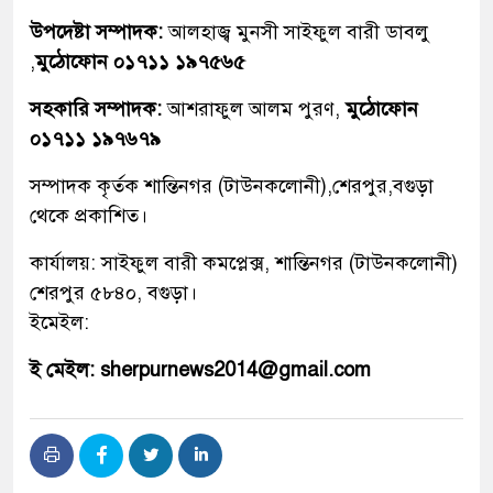
উপদেষ্টা সম্পাদক:
আলহাজ্ব মুনসী সাইফুল বারী ডাবলু
,
মুঠোফোন ০১৭১১ ১৯৭৫৬৫
সহকারি সম্পাদক:
আশরাফুল আলম পুরণ,
মুঠোফোন
০১৭১১ ১৯৭৬৭৯
সম্পাদক কৃর্তক শান্তিনগর (টাউনকলোনী),শেরপুর,বগুড়া
থেকে প্রকাশিত।
কার্যালয়: সাইফুল বারী কমপ্লেক্স, শান্তিনগর (টাউনকলোনী)
শেরপুর ৫৮৪০, বগুড়া।
ইমেইল:
ই মেইল: sherpurnews2014@gmail.com