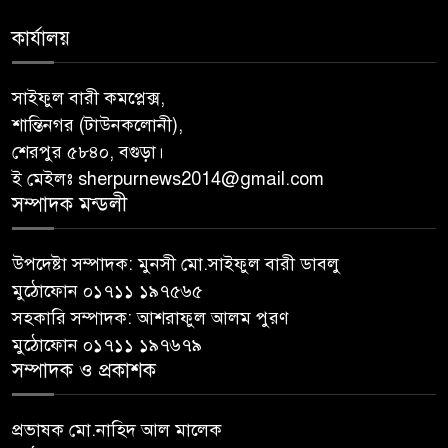
কার্যালয়
সাইফুল বারী কমপ্লেক্স,
শান্তিনগর (টাউনকলোনী),
শেরপুর ৫৮৪০, বগুড়া।
ই মেইলঃ sherpurnews2014@gmail.com
সম্পাদক মন্ডলী
উপদেষ্টা সম্পাদক: মুনসী মো.সাইফুল বারী ডাবলু
মুঠোফোন ০১৭১১ ১৯৭৫৬৫
সহকারি সম্পাদক: আশরাফুল আলম পুরণ
মুঠোফোন ০১৭১১ ১৯৭৬৭৯
সম্পাদক ও প্রকাশক
প্রভাষক মো.নাহিদ আল মালেক