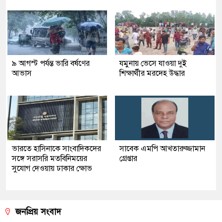
৯ আগস্ট পর্যন্ত ভারি বর্ষণের
যমুনায় ভেসে যাওয়া দুই
আভাস
শিক্ষার্থীর মরদেহ উদ্ধার
ভারতে হাসিনাকে সাংবাদিকদের
সাবেক এমপি আখতারুজ্জামান
সঙ্গে সরাসরি মতবিনিময়ের
গ্রেপ্তার
সুযোগ দেওয়ায় ঢাকার ক্ষোভ
জনপ্রিয় সংবাদ