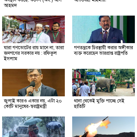
অবস্থান করছে: কর্নেল (অব.) অলি
অভিনেত্রী মহিমার!
আহমদ
যারা গণভোটের রায় মানে না, তারা
গণতন্ত্রকে চিরস্থায়ী করার অঙ্গীকার
জনগণের সরকার নয় : রফিকুল
ব্যক্ত করেছেন ভারপ্রাপ্ত রাষ্ট্রপতি
ইসলাম
জুলাই কারও একার নয়, এটা ২০
থানা থেকেই মুক্তি পাচ্ছে সেই
কোটি মানুষের-স্বরাষ্ট্রমন্ত্রী
হাতিটি