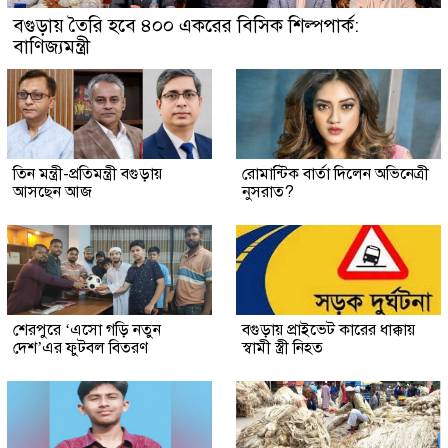
বগুড়ায় তৈরি হবে ৪০০ একরের বিসিক শিল্পপার্ক:
বাণিজ্যমন্ত্রী
তিন মন্ত্রী-প্রতিমন্ত্রী বগুড়ায়
রোমান্টিক বার্তা দিলেন অভিনেত্রী
আসছেন আজ
নুসরাত?
শেরপুরে ‘এসো গড়ি নতুন
বগুড়ায় প্রাইভেট কারের ধাক্কায়
দেশ’এর ফুটবল বিতরণ
স্বামী স্ত্রী নিহত