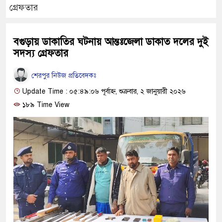
গ্রেফতার
বগুড়ায় ডাকাতির ঘটনায় আন্তঃজেলা ডাকাত দলের দুই
সদস্য গ্রেফতার
শেরপুর নিউজ প্রতিবেদকঃ
Update Time : ০৫:৪৯:০৬ পূর্বাহ্ন, শুক্রবার, ২ জানুয়ারী ২০২৬
১৮৯ Time View