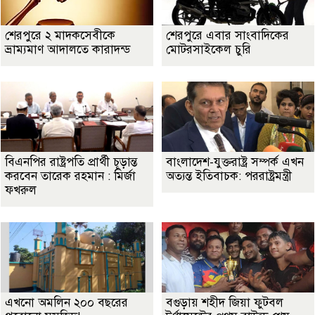
শেরপুরে ২ মাদকসেবীকে
শেরপুরে এবার সাংবাদিকের
ভ্রাম্যমাণ আদালতে কারাদন্ড
মোটরসাইকেল চুরি
বিএনপির রাষ্ট্রপতি প্রার্থী চূড়ান্ত
বাংলাদেশ-যুক্তরাষ্ট্র সম্পর্ক এখন
করবেন তারেক রহমান : মির্জা
অত্যন্ত ইতিবাচক: পররাষ্ট্রমন্ত্রী
ফখরুল
এখনো অমলিন ২০০ বছরের
বগুড়ায় শহীদ জিয়া ফুটবল