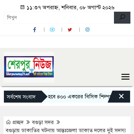
১১:৩৭ অপরাহ্ন, শনিবার, ০৮ অগাস্ট ২০২৬
×
বগুড়ায় তৈরি হবে ৪০০ একরের বিসিক শিল্পপার্ক: বাণিজ্যমন্ত্রী
সর্বশেষ সংবাদ
প্রচ্ছদ
বগুড়া সদর
বগুড়ায় ডাকাতির ঘটনায় আন্তঃজেলা ডাকাত দলের দুই সদস্য