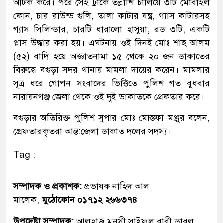
আটক করে। পরে সেই ট্রাকে তল্লাশি চালিয়ে ৩টি মোবাইল
ফোন, চার রাউন্ড গুলি, তালা কাটার যন্ত্র, গ্যাস কাটারসহ
গ্যাস সিলিন্ডার, চারটি ধারালো হাসুয়া, রড ৩টি, একটি
প্লাস উদ্ধার করা হয়। এঘটনায় ওই দিনই মোঃ শাহ আলম
(৫২) বাদি হয়ে অজ্ঞাতনামা ১৫ থেকে ২০ জন ডাকাতের
বিরুদ্ধে বগুড়া সদর থানায় মামলা দায়ের করেন। মামলার
সূত্র ধরে গোপন সংবাদের ভিত্তিতে পুলিশ গত বুধবার
নারায়নগঞ্জ জেলা থেকে ওই দুই ডাকাতকে গ্রেফতার করে।
বগুড়ার অতিরিক্ত পুলিশ সুপার মোঃ মোস্তফা মঞ্জুর বলেন,
গ্রেফতারকৃতরা আন্ত:জেলা ডাকাত দলের সদস্য।
Tag :
সম্পাদক ও প্রকাশক:
প্রভাষক নাহিদ আল
মালেক,
মুঠোফোন ০১৭১২ ২৬৬৩৭৪
উপদেষ্টা সম্পাদক:
আলহাজ্ব মুনসী সাইফুল বারী ডাবলু