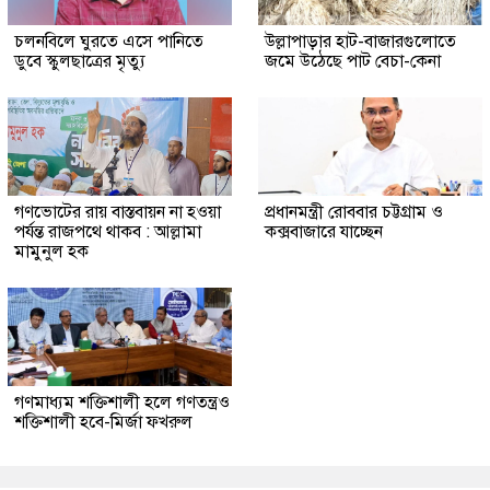
চলনবিলে ঘুরতে এসে পানিতে
উল্লাপাড়ার হাট-বাজারগুলোতে
ডুবে স্কুলছাত্রের মৃত্যু
জমে উঠেছে পাট বেচা-কেনা
গণভোটের রায় বাস্তবায়ন না হওয়া
প্রধানমন্ত্রী রোববার চট্টগ্রাম ও
পর্যন্ত রাজপথে থাকব : আল্লামা
কক্সবাজারে যাচ্ছেন
মামুনুল হক
গণমাধ্যম শক্তিশালী হলে গণতন্ত্রও
শক্তিশালী হবে-মির্জা ফখরুল