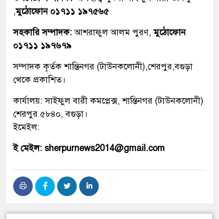
,
মুঠোফোন ০১৭১১ ১৯৭৫৬৫
সহকারি সম্পাদক:
আশরাফুল আলম পুরণ,
মুঠোফোন
০১৭১১ ১৯৭৬৭৯
সম্পাদক কৃর্তক শান্তিনগর (টাউনকলোনী),শেরপুর,বগুড়া
থেকে প্রকাশিত।
কার্যালয়: সাইফুল বারী কমপ্লেক্স, শান্তিনগর (টাউনকলোনী)
শেরপুর ৫৮৪০, বগুড়া।
ইমেইল:
ই মেইল: sherpurnews2014@gmail.com