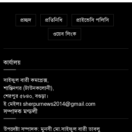
প্রচ্ছদ
প্রতিনিধি
প্রাইভেসি পলিসি
ওয়েব লিংক
কার্যালয়
সাইফুল বারী কমপ্লেক্স,
শান্তিনগর (টাউনকলোনী),
শেরপুর ৫৮৪০, বগুড়া।
ই মেইলঃ sherpurnews2014@gmail.com
সম্পাদক মন্ডলী
উপদেষ্টা সম্পাদক: মুনসী মো.সাইফুল বারী ডাবলু