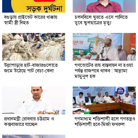
বগুড়ায় প্রাইভেট কারের ধাক্কায়
চলনবিলে ঘুরতে এসে পানিতে
স্বামী স্ত্রী নিহত
ডুবে স্কুলছাত্রের মৃত্যু
উল্লাপাড়ার হাট-বাজারগুলোতে
গণভোটের রায় বাস্তবায়ন না হওয়া
জমে উঠেছে পাট বেচা-কেনা
পর্যন্ত রাজপথে থাকব : আল্লামা
মামুনুল হক
প্রধানমন্ত্রী রোববার চট্টগ্রাম ও
গণমাধ্যম শক্তিশালী হলে গণতন্ত্রও
কক্সবাজারে যাচ্ছেন
শক্তিশালী হবে-মির্জা ফখরুল