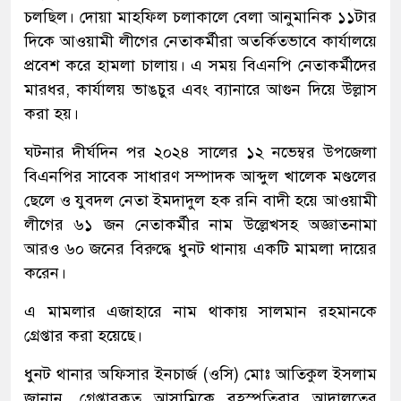
চলছিল। দোয়া মাহফিল চলাকালে বেলা আনুমানিক ১১টার
দিকে আওয়ামী লীগের নেতাকর্মীরা অতর্কিতভাবে কার্যালয়ে
প্রবেশ করে হামলা চালায়। এ সময় বিএনপি নেতাকর্মীদের
মারধর, কার্যালয় ভাঙচুর এবং ব্যানারে আগুন দিয়ে উল্লাস
করা হয়।
‎ঘটনার দীর্ঘদিন পর ২০২৪ সালের ১২ নভেম্বর উপজেলা
বিএনপির সাবেক সাধারণ সম্পাদক আব্দুল খালেক মণ্ডলের
ছেলে ও যুবদল নেতা ইমদাদুল হক রনি বাদী হয়ে আওয়ামী
লীগের ৬১ জন নেতাকর্মীর নাম উল্লেখসহ অজ্ঞাতনামা
আরও ৬০ জনের বিরুদ্ধে ধুনট থানায় একটি মামলা দায়ের
করেন।
‎এ মামলার এজাহারে নাম থাকায় সালমান রহমানকে
গ্রেপ্তার করা হয়েছে।
‎ধুনট থানার অফিসার ইনচার্জ (ওসি) মোঃ আতিকুল ইসলাম
জানান, গ্রেপ্তারকৃত আসামিকে বৃহস্পতিবার আদালতের