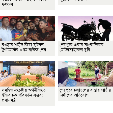
ফখরুল
বগুড়ায় শহীদ জিয়া ফুটবল
শেরপুরে এবার সাংবাদিকের
টুর্ণামেন্টের প্রথম রাউন্ড শেষ
মোটরসাইকেল চুরি
সমন্বিত প্রচেষ্টায় অর্থনীতিতে
শেরপুরে চলাচলের রাস্তায় প্রাচীর
ইতিবাচক পরিবর্তন সম্ভব:
নির্মাণের অভিযোগ
প্রধানমন্ত্রী