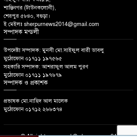
শান্তিনগর (টাউনকলোনী),
শেরপুর ৫৮৪০, বগুড়া।
ই মেইলঃ sherpurnews2014@gmail.com
সম্পাদক মন্ডলী
উপদেষ্টা সম্পাদক: মুনসী মো.সাইফুল বারী ডাবলু
মুঠোফোন ০১৭১১ ১৯৭৫৬৫
সহকারি সম্পাদক: আশরাফুল আলম পুরণ
মুঠোফোন ০১৭১১ ১৯৭৬৭৯
সম্পাদক ও প্রকাশক
প্রভাষক মো.নাহিদ আল মালেক
মুঠোফোন ০১৭১২ ২৬৬৩৭৪
© All rights reserved © sherpurnews24