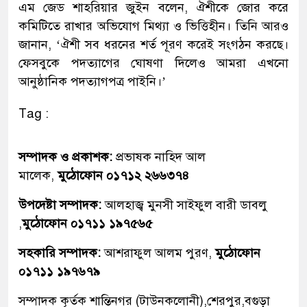
এম জেড শাহরিয়ার জুইন বলেন, ঐশীকে জোর করে
কমিটিতে রাখার অভিযোগ মিথ্যা ও ভিত্তিহীন। তিনি আরও
জানান, ‘ঐশী সব ধরনের শর্ত পূরণ করেই সংগঠন করছে।
ফেসবুকে পদত্যাগের ঘোষণা দিলেও আমরা এখনো
আনুষ্ঠানিক পদত্যাগপত্র পাইনি।’
Tag :
সম্পাদক ও প্রকাশক:
প্রভাষক নাহিদ আল
মালেক,
মুঠোফোন ০১৭১২ ২৬৬৩৭৪
উপদেষ্টা সম্পাদক:
আলহাজ্ব মুনসী সাইফুল বারী ডাবলু
,
মুঠোফোন ০১৭১১ ১৯৭৫৬৫
সহকারি সম্পাদক:
আশরাফুল আলম পুরণ,
মুঠোফোন
০১৭১১ ১৯৭৬৭৯
সম্পাদক কৃর্তক শান্তিনগর (টাউনকলোনী),শেরপুর,বগুড়া