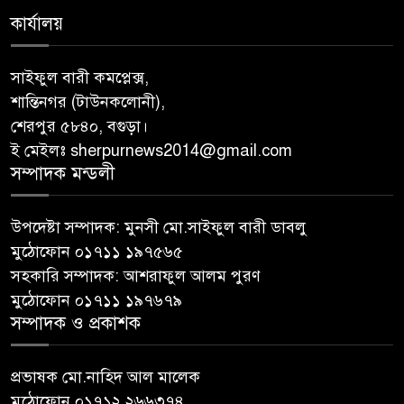
কার্যালয়
সাইফুল বারী কমপ্লেক্স,
শান্তিনগর (টাউনকলোনী),
শেরপুর ৫৮৪০, বগুড়া।
ই মেইলঃ sherpurnews2014@gmail.com
সম্পাদক মন্ডলী
উপদেষ্টা সম্পাদক: মুনসী মো.সাইফুল বারী ডাবলু
মুঠোফোন ০১৭১১ ১৯৭৫৬৫
সহকারি সম্পাদক: আশরাফুল আলম পুরণ
মুঠোফোন ০১৭১১ ১৯৭৬৭৯
সম্পাদক ও প্রকাশক
প্রভাষক মো.নাহিদ আল মালেক
মুঠোফোন ০১৭১২ ২৬৬৩৭৪