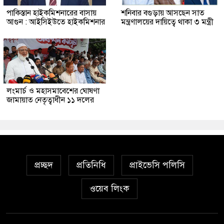
পাকিস্তান হাইকমিশনারের বাসায়
শনিবার বগুড়ায় আসছেন সাত
আগুন : আইসিইউতে হাইকমিশনার
মন্ত্রণালয়ের দায়িত্বে থাকা ৩ মন্ত্রী
লংমার্চ ও মহাসমাবেশের ঘোষণা
জামায়াত নেতৃত্বাধীন ১১ দলের
প্রচ্ছদ
প্রতিনিধি
প্রাইভেসি পলিসি
ওয়েব লিংক