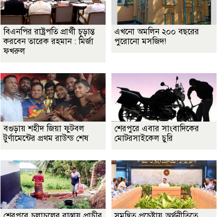
বিএনপির রাষ্ট্রপতি প্রার্থী চূড়ান্ত
এখনো অমলিন ২০০ বছরের
করবেন তারেক রহমান : মির্জা
পুরোনো মসজিদ!
ফখরুল
বগুড়ায় শহীদ জিয়া ফুটবল
শেরপুরে এবার সাংবাদিকের
টুর্ণামেন্টের প্রথম রাউন্ড শেষ
মোটরসাইকেল চুরি
শেরপুরে চলাচলের রাস্তায় প্রাচীর
সমন্বিত প্রচেষ্টায় অর্থনীতিতে