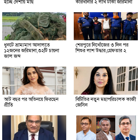
হচ্ছে দেশীয় মাছ
কারখানার ২ লাখ টাকা জরিমানা
ধুনটে ভ্রাম্যমাণ আদালতে
শেরপুরে নিখোঁজের ৩ দিন পর
১২জনের জরিমানা,৩২টি চায়না
শিশুর লাশ উদ্ধার,গ্রেফতার ২
জাল জব্দ
আট বছর পর অভিনয়ে ফিরছেন
বিটিভির নতুন মহাপরিচালক কাজী
প্রীতি
জেসিন