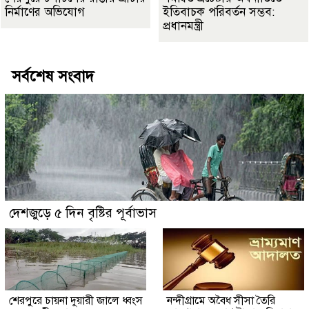
নির্মাণের অভিযোগ
ইতিবাচক পরিবর্তন সম্ভব:
প্রধানমন্ত্রী
সর্বশেষ সংবাদ
দেশজুড়ে ৫ দিন বৃষ্টির পূর্বাভাস
শেরপুরে চায়না দুয়ারী জালে ধ্বংস
নন্দীগ্রামে অবৈধ সীসা তৈরি