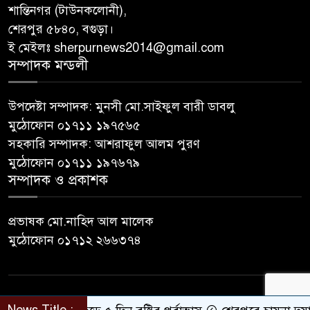
শান্তিনগর (টাউনকলোনী),
শেরপুর ৫৮৪০, বগুড়া।
ই মেইলঃ sherpurnews2014@gmail.com
সম্পাদক মন্ডলী
উপদেষ্টা সম্পাদক: মুনসী মো.সাইফুল বারী ডাবলু
মুঠোফোন ০১৭১১ ১৯৭৫৬৫
সহকারি সম্পাদক: আশরাফুল আলম পুরণ
মুঠোফোন ০১৭১১ ১৯৭৬৭৯
সম্পাদক ও প্রকাশক
প্রভাষক মো.নাহিদ আল মালেক
মুঠোফোন ০১৭১২ ২৬৬৩৭৪
© All rights reserved © sherpurnews24