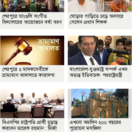
শেরপুরে ডাংগুলি সংগীত
ঘোড়ার গাড়িতে চড়ে অবসরে
বিদ্যালয়ের আয়োজনে বর্ষা বরণ
গেলেন প্রধান শিক্ষক
শেরপুরে ২ মাদকসেবীকে
বাংলাদেশ-যুক্তরাষ্ট্র সম্পর্ক এখন
ভ্রাম্যমাণ আদালতে কারাদন্ড
অত্যন্ত ইতিবাচক: পররাষ্ট্রমন্ত্রী
বিএনপির রাষ্ট্রপতি প্রার্থী চূড়ান্ত
এখনো অমলিন ২০০ বছরের
করবেন তারেক রহমান : মির্জা
পুরোনো মসজিদ!