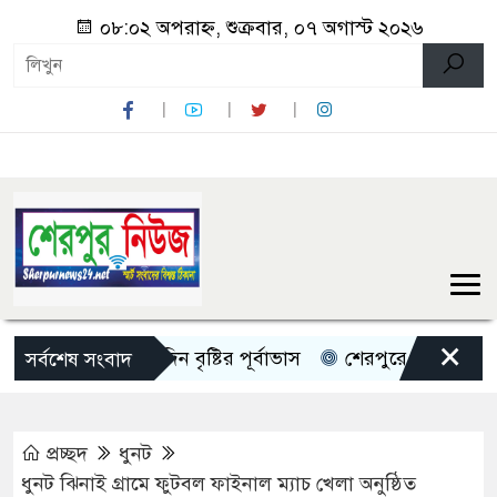
০৮:০২ অপরাহ্ন, শুক্রবার, ০৭ অগাস্ট ২০২৬
×
দেশজুড়ে ৫ দিন বৃষ্টির পূর্বাভাস
শেরপুরে চায়না দুয়ারী জালে 
সর্বশেষ সংবাদ
প্রচ্ছদ
ধুনট
ধুনট ঝিনাই গ্রামে ফুটবল ফাইনাল ম্যাচ খেলা অনুষ্ঠিত