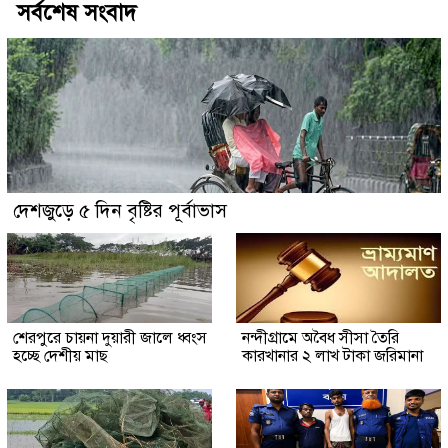
সর্বশেষ সংবাদ
দেশজুড়ে ৫ দিন বৃষ্টির পূর্বাভাস
শেরপুরে চায়না দুয়ারী জালে ধ্বংস
নন্দীগ্রামে অবৈধ সীসা তৈরি
হচ্ছে দেশীয় মাছ
কারখানার ২ লাখ টাকা জরিমানা