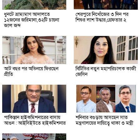
ধুনটে ভ্রাম্যমাণ আদালতে
শেরপুরে নিখোঁজের ৩ দিন পর
১২জনের জরিমানা,৩২টি চায়না
শিশুর লাশ উদ্ধার,গ্রেফতার ২
জাল জব্দ
আট বছর পর অভিনয়ে ফিরছেন
বিটিভির নতুন মহাপরিচালক কাজী
প্রীতি
জেসিন
পাকিস্তান হাইকমিশনারের বাসায়
শনিবার বগুড়ায় আসছেন সাত
আগুন : আইসিইউতে হাইকমিশনার
মন্ত্রণালয়ের দায়িত্বে থাকা ৩ মন্ত্রী