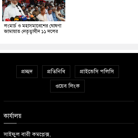
লংমার্চ ও মহাসমাবেশের ঘোষণা
জামায়াত নেতৃত্বাধীন ১১ দলের
প্রচ্ছদ
প্রতিনিধি
প্রাইভেসি পলিসি
ওয়েব লিংক
কার্যালয়
সাইফুল বারী কমপ্লেক্স,