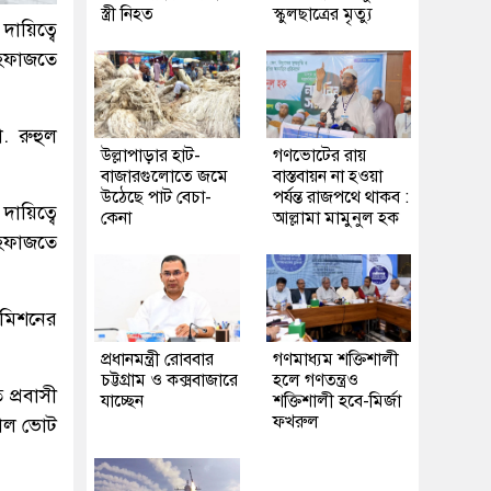
স্ত্রী নিহত
স্কুলছাত্রের মৃত্যু
ায়িত্বে
হেফাজতে
. রুহুল
উল্লাপাড়ার হাট-
গণভোটের রায়
বাজারগুলোতে জমে
বাস্তবায়ন না হওয়া
উঠেছে পাট বেচা-
পর্যন্ত রাজপথে থাকব :
দায়িত্বে
কেনা
আল্লামা মামুনুল হক
হেফাজতে
কমিশনের
প্রধানমন্ত্রী রোববার
গণমাধ্যম শক্তিশালী
চট্টগ্রাম ও কক্সবাজারে
হলে গণতন্ত্রও
প্রবাসী
যাচ্ছেন
শক্তিশালী হবে-মির্জা
ফখরুল
টাল ভোট