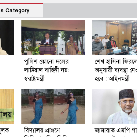
is Category
পুলিশ কোনো দলের
শেখ হাসিনা ফির
লাঠিয়াল বাহিনী নয়:
অনুযায়ী ব্যবস্থা নে
স্বরাষ্ট্রমন্ত্রী
হবে : আইনমন্ত্রী
মূলক
বিদ্যালয় প্রাঙ্গণে
জামায়াত এমপি গ