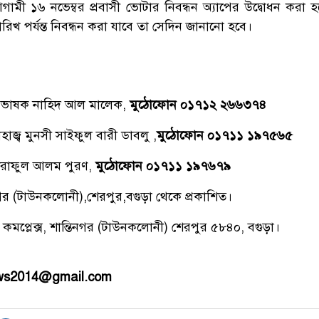
মী ১৬ নভেম্বর প্রবাসী ভোটার নিবন্ধন অ্যাপের উদ্বোধন করা 
রিখ পর্যন্ত নিবন্ধন করা যাবে তা সেদিন জানানো হবে।
্রভাষক নাহিদ আল মালেক,
মুঠোফোন ০১৭১২ ২৬৬৩৭৪
াজ্ব মুনসী সাইফুল বারী ডাবলু ,
মুঠোফোন ০১৭১১ ১৯৭৫৬৫
রাফুল আলম পুরণ,
মুঠোফোন ০১৭১১ ১৯৭৬৭৯
িনগর (টাউনকলোনী),শেরপুর,বগুড়া থেকে প্রকাশিত।
 কমপ্লেক্স, শান্তিনগর (টাউনকলোনী) শেরপুর ৫৮৪০, বগুড়া।
ews2014@gmail.com