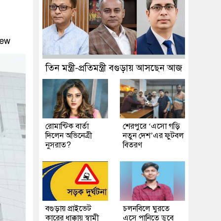
iew
তিন মন্ত্রী-প্রতিমন্ত্রী বগুড়ায় আসছেন আজ
রোমান্টিক বার্তা
শেরপুরে ‘এসো গড়ি
দিলেন অভিনেত্রী
নতুন দেশ’এর ফুটবল
নুসরাত?
বিতরণ
বগুড়ায় প্রাইভেট
চলনবিলে ঘুরতে
কারের ধাক্কায় স্বামী
এসে পানিতে ডুবে