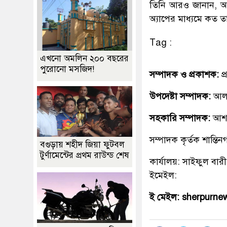
তিনি আরও জানান, আগা
অ্যাপের মাধ্যমে কত তা
Tag :
এখনো অমলিন ২০০ বছরের
পুরোনো মসজিদ!
সম্পাদক ও প্রকাশক:
প
উপদেষ্টা সম্পাদক:
আলহ
সহকারি সম্পাদক:
আশ
সম্পাদক কৃর্তক শান্ত
বগুড়ায় শহীদ জিয়া ফুটবল
টুর্ণামেন্টের প্রথম রাউন্ড শেষ
কার্যালয়: সাইফুল বারী
ইমেইল:
ই মেইল: sherpurn