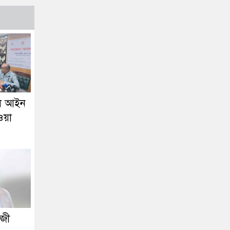
লে আইন
ওয়া
াজী