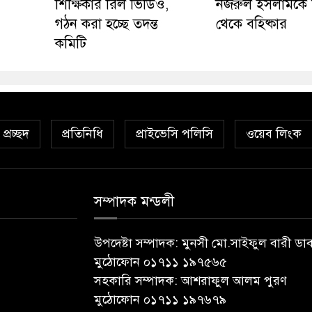
শিক্ষিকার রিল ভিডিও,
নজরুল ইসলামকে
গঠন করা হচ্ছে তদন্ত
থেকে বহিষ্কার
কমিটি
প্রচ্ছদ
প্রতিনিধি
প্রাইভেসি পলিসি
ওয়েব লিংক
সম্পাদক মন্ডলী
উপদেষ্টা সম্পাদক: মুনসী মো.সাইফুল বারী ডা
মুঠোফোন ০১৭১১ ১৯৭৫৬৫
সহকারি সম্পাদক: আশরাফুল আলম পুরণ
মুঠোফোন ০১৭১১ ১৯৭৬৭৯