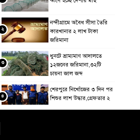
ধ্বংস হচ্ছে দেশীয় মাছ
নন্দীগ্রামে অবৈধ সীসা তৈরি
২
কারখানার ২ লাখ টাকা
জরিমানা
ধুনটে ভ্রাম্যমাণ আদালতে
৩
১২জনের জরিমানা,৩২টি
চায়না জাল জব্দ
শেরপুরে নিখোঁজের ৩ দিন পর
৪
শিশুর লাশ উদ্ধার,গ্রেফতার ২
আট বছর পর অভিনয়ে
৫
ফিরছেন প্রীতি