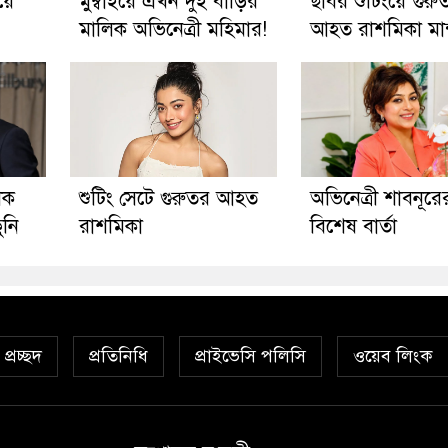
য়ে
মুম্বাইয়ে এখন দুই বাড়ির
ছবির শুটিংয়ে গুরু
মালিক অভিনেত্রী মহিমার!
আহত রাশমিকা মান
ীক
শুটিং সেটে গুরুতর আহত
অভিনেত্রী শাবনূরে
ুনি
রাশমিকা
বিশেষ বার্তা
প্রচ্ছদ
প্রতিনিধি
প্রাইভেসি পলিসি
ওয়েব লিংক