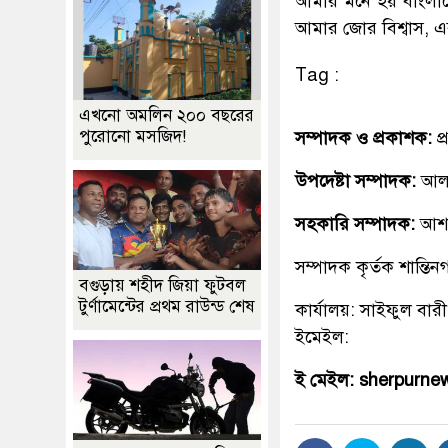
আমার মনে হয় বাংলাদেশ
আমার জোর বিশ্বাস, এবা
Tag :
এখনো অমলিন ২০০ বছরের
পুরোনো মসজিদ!
সম্পাদক ও প্রকাশক:
প
উপদেষ্টা সম্পাদক:
আলহ
সহকারি সম্পাদক:
আশ
সম্পাদক কৃর্তক শান্ত
বগুড়ায় শহীদ জিয়া ফুটবল
টুর্ণামেন্টের প্রথম রাউন্ড শেষ
কার্যালয়: সাইফুল বারী
ইমেইল:
ই মেইল: sherpurn