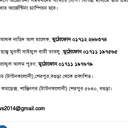
ে আর্জেন্টিনা সমর্থকদের সংখ্যাই বেশি। বিভিন্ন মাধ্যমে তার প্র
র আর্জেন্টিনা চ্যাম্পিয়ন হবে।
্রভাষক নাহিদ আল মালেক,
মুঠোফোন ০১৭১২ ২৬৬৩৭৪
াজ্ব মুনসী সাইফুল বারী ডাবলু ,
মুঠোফোন ০১৭১১ ১৯৭৫৬৫
রাফুল আলম পুরণ,
মুঠোফোন ০১৭১১ ১৯৭৬৭৯
িনগর (টাউনকলোনী),শেরপুর,বগুড়া থেকে প্রকাশিত।
 কমপ্লেক্স, শান্তিনগর (টাউনকলোনী) শেরপুর ৫৮৪০, বগুড়া।
ews2014@gmail.com