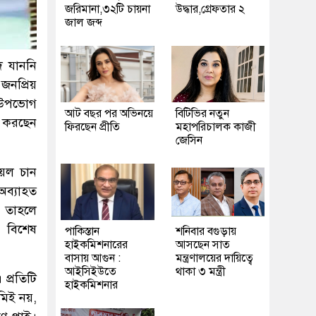
জরিমানা,৩২টি চায়না
উদ্ধার,গ্রেফতার ২
জাল জব্দ
দ যাননি
জনপ্রিয়
ে উপভোগ
আট বছর পর অভিনয়ে
বিটিভির নতুন
ট করছেন
ফিরছেন প্রীতি
মহাপরিচালক কাজী
জেসিন
য়েল চান
অব্যাহত
ক। তাহলে
। বিশেষ
পাকিস্তান
শনিবার বগুড়ায়
হাইকমিশনারের
আসছেন সাত
বাসায় আগুন :
মন্ত্রণালয়ের দায়িত্বে
আইসিইউতে
থাকা ৩ মন্ত্রী
প্রতিটি
হাইকমিশনার
মিই নয়,