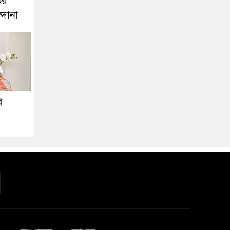
তর
্দানা
র