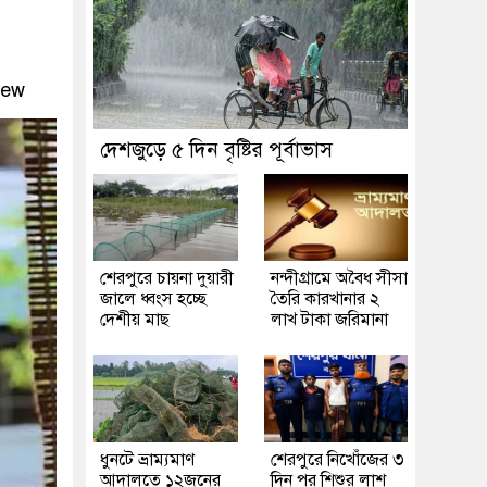
iew
দেশজুড়ে ৫ দিন বৃষ্টির পূর্বাভাস
শেরপুরে চায়না দুয়ারী
নন্দীগ্রামে অবৈধ সীসা
জালে ধ্বংস হচ্ছে
তৈরি কারখানার ২
দেশীয় মাছ
লাখ টাকা জরিমানা
ধুনটে ভ্রাম্যমাণ
শেরপুরে নিখোঁজের ৩
আদালতে ১২জনের
দিন পর শিশুর লাশ