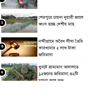
শেরপুরে চায়না দুয়ারী জালে
২
ধ্বংস হচ্ছে দেশীয় মাছ
নন্দীগ্রামে অবৈধ সীসা তৈরি
৩
কারখানার ২ লাখ টাকা
জরিমানা
ধুনটে ভ্রাম্যমাণ আদালতে
৪
১২জনের জরিমানা,৩২টি
চায়না জাল জব্দ
শেরপুরে নিখোঁজের ৩ দিন পর
৫
শিশুর লাশ উদ্ধার,গ্রেফতার ২