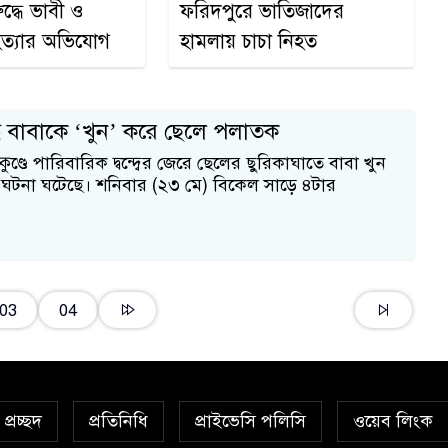
দ্ধে ভাবী ও
ফরিদপুরে ভাতিজাদের
হত্যার অভিযোগ
হামলায় চাচা নিহত
ৃদ্ধ বাবাকে ‘খুন’ করে ছেলে পলাতক
কুণ্ডে পারিবারিক দ্বন্দ্বের জেরে ছেলের ছুরিকাঘাতে বাবা খুন
িক ঘটনা ঘটেছে। শনিবার (২৩ মে) বিকেল সাড়ে ৪টার
03
04
প্রচ্ছদ
প্রতিনিধি
প্রাইভেসি পলিসি
ওয়েব লিংক