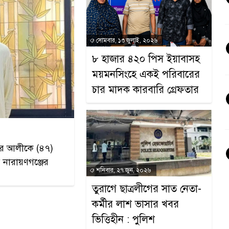
সোমবার, ১৩ জুলাই, ২০২৬
৮ হাজার ৪২০ পিস ইয়াবাসহ
ময়মনসিংহে একই পরিবারের
চার মাদক কারবারি গ্রেফতার
ক্তার আলীকে (৪৭)
ে নারায়ণগঞ্জের
শনিবার, ২৭ জুন, ২০২৬
তুরাগে ছাত্রলীগের সাত নেতা-
কর্মীর লাশ ভাসার খবর
ভিত্তিহীন : পুলিশ