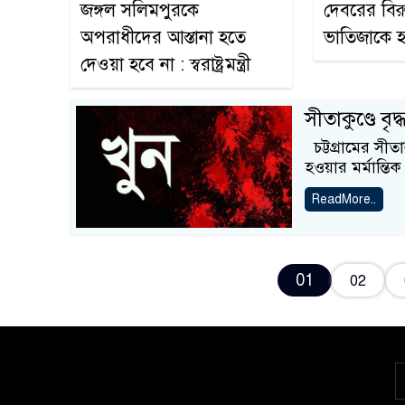
জঙ্গল সলিমপুরকে
দেবরের বিরু
অপরাধীদের আস্তানা হতে
ভাতিজাকে 
দেওয়া হবে না : স্বরাষ্ট্রমন্ত্রী
সীতাকুণ্ডে ব
চট্টগ্রামের সীতা
হওয়ার মর্মান্ত
ReadMore..
01
02