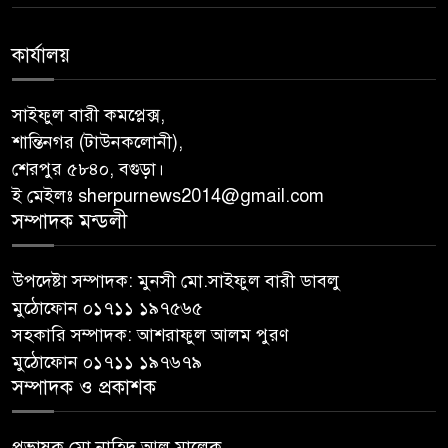
কার্যালয়
সাইফুল বারী কমপ্লেক্স,
শান্তিনগর (টাউনকলোনী),
শেরপুর ৫৮৪০, বগুড়া।
ই মেইলঃ sherpurnews2014@gmail.com
সম্পাদক মন্ডলী
উপদেষ্টা সম্পাদক: মুনসী মো.সাইফুল বারী ডাবলু
মুঠোফোন ০১৭১১ ১৯৭৫৬৫
সহকারি সম্পাদক: আশরাফুল আলম পুরণ
মুঠোফোন ০১৭১১ ১৯৭৬৭৯
সম্পাদক ও প্রকাশক
প্রভাষক মো.নাহিদ আল মালেক