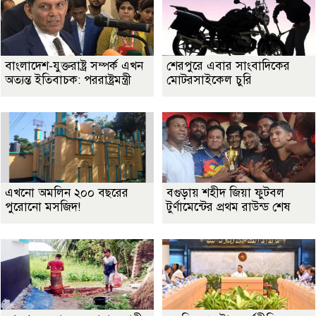
বাংলাদেশ-যুক্তরাষ্ট্র সম্পর্ক এখন
শেরপুরে এবার সাংবাদিকের
অত্যন্ত ইতিবাচক: পররাষ্ট্রমন্ত্রী
মোটরসাইকেল চুরি
এখনো অমলিন ২০০ বছরের
বগুড়ায় শহীদ জিয়া ফুটবল
পুরোনো মসজিদ!
টুর্ণামেন্টের প্রথম রাউন্ড শেষ