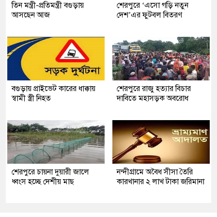
তিন মন্ত্রী-প্রতিমন্ত্রী বগুড়ায়
শেরপুরে ‘এসো গড়ি নতুন
আসছেন আজ
দেশ’এর ফুটবল বিতরণ
বগুড়ায় প্রাইভেট কারের ধাক্কায়
শেরপুরে রাজু হত্যার বিচার
স্বামী স্ত্রী নিহত
দাবিতে মহাসড়ক অবরোধ
শেরপুরে চায়না দুয়ারী জালে
নন্দীগ্রামে অবৈধ সীসা তৈরি
ধ্বংস হচ্ছে দেশীয় মাছ
কারখানার ২ লাখ টাকা জরিমানা