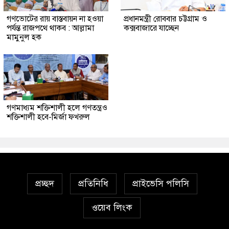
গণভোটের রায় বাস্তবায়ন না হওয়া
প্রধানমন্ত্রী রোববার চট্টগ্রাম ও
পর্যন্ত রাজপথে থাকব : আল্লামা
কক্সবাজারে যাচ্ছেন
মামুনুল হক
গণমাধ্যম শক্তিশালী হলে গণতন্ত্রও
শক্তিশালী হবে-মির্জা ফখরুল
প্রচ্ছদ
প্রতিনিধি
প্রাইভেসি পলিসি
ওয়েব লিংক