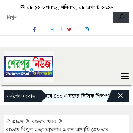
০৮:১২ অপরাহ্ন, শনিবার, ০৮ অগাস্ট ২০২৬
×
বগুড়ায় তৈরি হবে ৪০০ একরের বিসিক শিল্পপার্ক: বাণিজ্যমন্ত্রী
সর্বশেষ সংবাদ
প্রচ্ছদ
বগুড়ার খবর
বগুড়ায় বিপুল হত্যা মামলার প্রধান আসামি গ্রেফতার