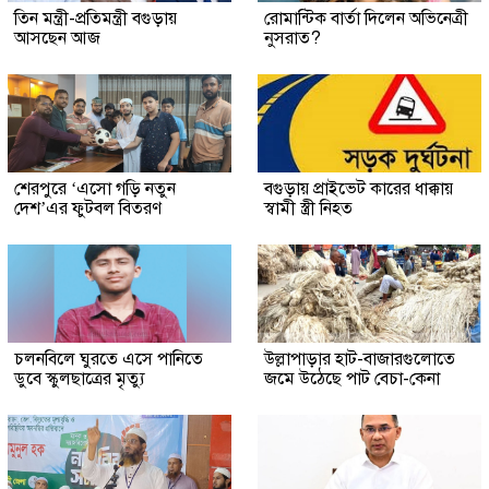
তিন মন্ত্রী-প্রতিমন্ত্রী বগুড়ায়
রোমান্টিক বার্তা দিলেন অভিনেত্রী
আসছেন আজ
নুসরাত?
শেরপুরে ‘এসো গড়ি নতুন
বগুড়ায় প্রাইভেট কারের ধাক্কায়
দেশ’এর ফুটবল বিতরণ
স্বামী স্ত্রী নিহত
চলনবিলে ঘুরতে এসে পানিতে
উল্লাপাড়ার হাট-বাজারগুলোতে
ডুবে স্কুলছাত্রের মৃত্যু
জমে উঠেছে পাট বেচা-কেনা