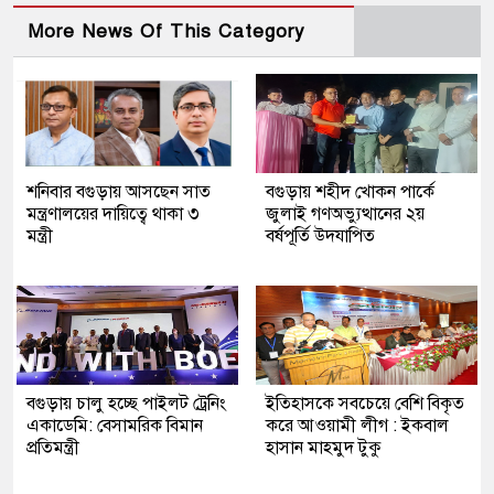
More News Of This Category
শনিবার বগুড়ায় আসছেন সাত
বগুড়ায় শহীদ খোকন পার্কে
মন্ত্রণালয়ের দায়িত্বে থাকা ৩
জুলাই গণঅভ্যুত্থানের ২য়
মন্ত্রী
বর্ষপূর্তি উদযাপিত
বগুড়ায় চালু হচ্ছে পাইলট ট্রেনিং
ইতিহাসকে সবচেয়ে বেশি বিকৃত
একাডেমি: বেসামরিক বিমান
করে আওয়ামী লীগ : ইকবাল
প্রতিমন্ত্রী
হাসান মাহমুদ টুকু