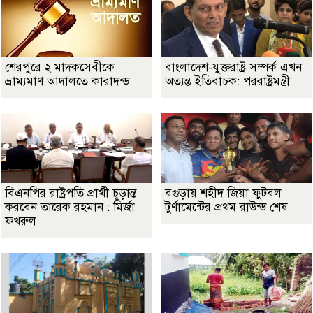
শেরপুরে ২ মাদকসেবীকে
বাংলাদেশ-যুক্তরাষ্ট্র সম্পর্ক এখন
ভ্রাম্যমাণ আদালতে কারাদন্ড
অত্যন্ত ইতিবাচক: পররাষ্ট্রমন্ত্রী
বিএনপির রাষ্ট্রপতি প্রার্থী চূড়ান্ত
বগুড়ায় শহীদ জিয়া ফুটবল
করবেন তারেক রহমান : মির্জা
টুর্ণামেন্টের প্রথম রাউন্ড শেষ
ফখরুল