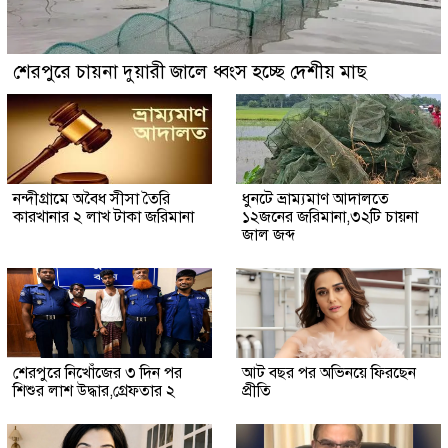
শেরপুরে চায়না দুয়ারী জালে ধ্বংস হচ্ছে দেশীয় মাছ
নন্দীগ্রামে অবৈধ সীসা তৈরি
ধুনটে ভ্রাম্যমাণ আদালতে
কারখানার ২ লাখ টাকা জরিমানা
১২জনের জরিমানা,৩২টি চায়না
জাল জব্দ
শেরপুরে নিখোঁজের ৩ দিন পর
আট বছর পর অভিনয়ে ফিরছেন
শিশুর লাশ উদ্ধার,গ্রেফতার ২
প্রীতি