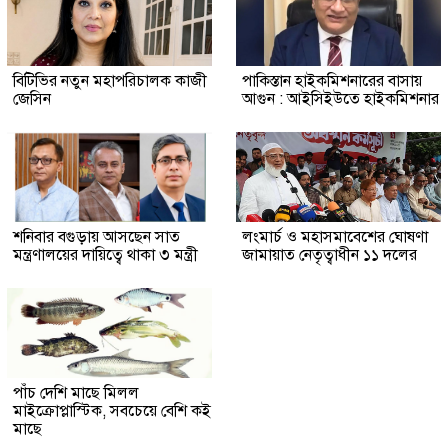
বিটিভির নতুন মহাপরিচালক কাজী
পাকিস্তান হাইকমিশনারের বাসায়
জেসিন
আগুন : আইসিইউতে হাইকমিশনার
শনিবার বগুড়ায় আসছেন সাত
লংমার্চ ও মহাসমাবেশের ঘোষণা
মন্ত্রণালয়ের দায়িত্বে থাকা ৩ মন্ত্রী
জামায়াত নেতৃত্বাধীন ১১ দলের
পাঁচ দেশি মাছে মিলল
মাইক্রোপ্লাস্টিক, সবচেয়ে বেশি কই
মাছে