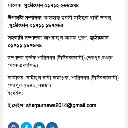
মালেক,
মুঠোফোন ০১৭১২ ২৬৬৩৭৪
উপদেষ্টা সম্পাদক:
আলহাজ্ব মুনসী সাইফুল বারী ডাবলু
,
মুঠোফোন ০১৭১১ ১৯৭৫৬৫
সহকারি সম্পাদক:
আশরাফুল আলম পুরণ,
মুঠোফোন
০১৭১১ ১৯৭৬৭৯
সম্পাদক কৃর্তক শান্তিনগর (টাউনকলোনী),শেরপুর,বগুড়া
থেকে প্রকাশিত।
কার্যালয়: সাইফুল বারী কমপ্লেক্স, শান্তিনগর (টাউনকলোনী)
শেরপুর ৫৮৪০, বগুড়া।
ইমেইল:
ই মেইল: sherpurnews2014@gmail.com