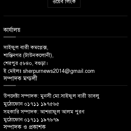
ওয়েব লিংক
কার্যালয়
সাইফুল বারী কমপ্লেক্স,
শান্তিনগর (টাউনকলোনী),
শেরপুর ৫৮৪০, বগুড়া।
ই মেইলঃ sherpurnews2014@gmail.com
সম্পাদক মন্ডলী
উপদেষ্টা সম্পাদক: মুনসী মো.সাইফুল বারী ডাবলু
মুঠোফোন ০১৭১১ ১৯৭৫৬৫
সহকারি সম্পাদক: আশরাফুল আলম পুরণ
মুঠোফোন ০১৭১১ ১৯৭৬৭৯
সম্পাদক ও প্রকাশক