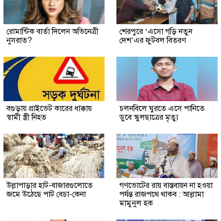
রোমান্টিক বার্তা দিলেন অভিনেত্রী
শেরপুরে ‘এসো গড়ি নতুন
নুসরাত?
দেশ’এর ফুটবল বিতরণ
বগুড়ায় প্রাইভেট কারের ধাক্কায়
চলনবিলে ঘুরতে এসে পানিতে
স্বামী স্ত্রী নিহত
ডুবে স্কুলছাত্রের মৃত্যু
উল্লাপাড়ার হাট-বাজারগুলোতে
গণভোটের রায় বাস্তবায়ন না হওয়া
জমে উঠেছে পাট বেচা-কেনা
পর্যন্ত রাজপথে থাকব : আল্লামা
মামুনুল হক