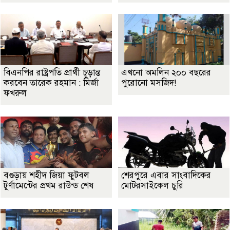
বিএনপির রাষ্ট্রপতি প্রার্থী চূড়ান্ত
এখনো অমলিন ২০০ বছরের
করবেন তারেক রহমান : মির্জা
পুরোনো মসজিদ!
ফখরুল
বগুড়ায় শহীদ জিয়া ফুটবল
শেরপুরে এবার সাংবাদিকের
টুর্ণামেন্টের প্রথম রাউন্ড শেষ
মোটরসাইকেল চুরি