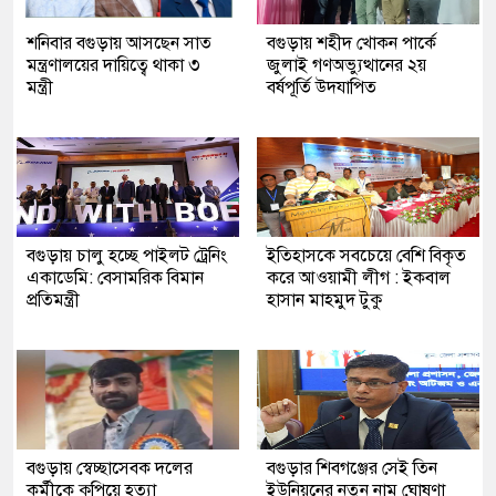
শনিবার বগুড়ায় আসছেন সাত
বগুড়ায় শহীদ খোকন পার্কে
মন্ত্রণালয়ের দায়িত্বে থাকা ৩
জুলাই গণঅভ্যুত্থানের ২য়
মন্ত্রী
বর্ষপূর্তি উদযাপিত
বগুড়ায় চালু হচ্ছে পাইলট ট্রেনিং
ইতিহাসকে সবচেয়ে বেশি বিকৃত
একাডেমি: বেসামরিক বিমান
করে আওয়ামী লীগ : ইকবাল
প্রতিমন্ত্রী
হাসান মাহমুদ টুকু
বগুড়ায় স্বেচ্ছাসেবক দলের
বগুড়ার শিবগঞ্জের সেই তিন
কর্মীকে কুপিয়ে হত্যা
ইউনিয়নের নতুন নাম ঘোষণা