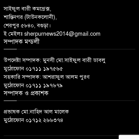
সাইফুল বারী কমপ্লেক্স,
শান্তিনগর (টাউনকলোনী),
শেরপুর ৫৮৪০, বগুড়া।
ই মেইলঃ sherpurnews2014@gmail.com
সম্পাদক মন্ডলী
উপদেষ্টা সম্পাদক: মুনসী মো.সাইফুল বারী ডাবলু
মুঠোফোন ০১৭১১ ১৯৭৫৬৫
সহকারি সম্পাদক: আশরাফুল আলম পুরণ
মুঠোফোন ০১৭১১ ১৯৭৬৭৯
সম্পাদক ও প্রকাশক
প্রভাষক মো.নাহিদ আল মালেক
মুঠোফোন ০১৭১২ ২৬৬৩৭৪