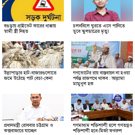
বগুড়ায় প্রাইভেট কারের ধাক্কায়
চলনবিলে ঘুরতে এসে পানিতে
স্বামী স্ত্রী নিহত
ডুবে স্কুলছাত্রের মৃত্যু
উল্লাপাড়ার হাট-বাজারগুলোতে
গণভোটের রায় বাস্তবায়ন না হওয়া
জমে উঠেছে পাট বেচা-কেনা
পর্যন্ত রাজপথে থাকব : আল্লামা
মামুনুল হক
প্রধানমন্ত্রী রোববার চট্টগ্রাম ও
গণমাধ্যম শক্তিশালী হলে গণতন্ত্রও
কক্সবাজারে যাচ্ছেন
শক্তিশালী হবে-মির্জা ফখরুল