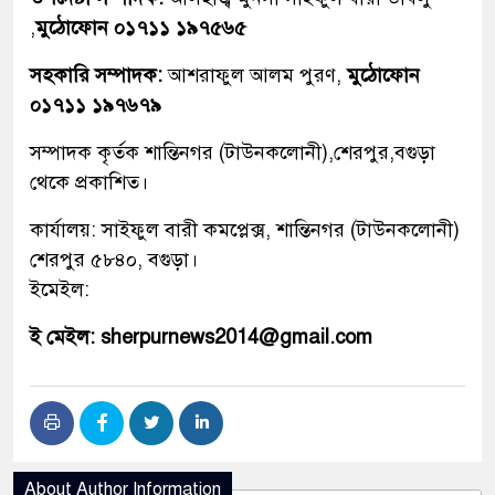
,
মুঠোফোন ০১৭১১ ১৯৭৫৬৫
সহকারি সম্পাদক:
আশরাফুল আলম পুরণ,
মুঠোফোন
০১৭১১ ১৯৭৬৭৯
সম্পাদক কৃর্তক শান্তিনগর (টাউনকলোনী),শেরপুর,বগুড়া
থেকে প্রকাশিত।
কার্যালয়: সাইফুল বারী কমপ্লেক্স, শান্তিনগর (টাউনকলোনী)
শেরপুর ৫৮৪০, বগুড়া।
ইমেইল:
ই মেইল: sherpurnews2014@gmail.com
About Author Information