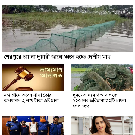
শেরপুরে চায়না দুয়ারী জালে ধ্বংস হচ্ছে দেশীয় মাছ
নন্দীগ্রামে অবৈধ সীসা তৈরি
ধুনটে ভ্রাম্যমাণ আদালতে
কারখানার ২ লাখ টাকা জরিমানা
১২জনের জরিমানা,৩২টি চায়না
জাল জব্দ