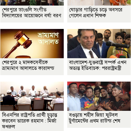
শেরপুরে ডাংগুলি সংগীত
ঘোড়ার গাড়িতে চড়ে অবসরে
বিদ্যালয়ের আয়োজনে বর্ষা বরণ
গেলেন প্রধান শিক্ষক
শেরপুরে ২ মাদকসেবীকে
বাংলাদেশ-যুক্তরাষ্ট্র সম্পর্ক এখন
ভ্রাম্যমাণ আদালতে কারাদন্ড
অত্যন্ত ইতিবাচক: পররাষ্ট্রমন্ত্রী
বিএনপির রাষ্ট্রপতি প্রার্থী চূড়ান্ত
বগুড়ায় শহীদ জিয়া ফুটবল
করবেন তারেক রহমান : মির্জা
টুর্ণামেন্টের প্রথম রাউন্ড শেষ
ফখরুল