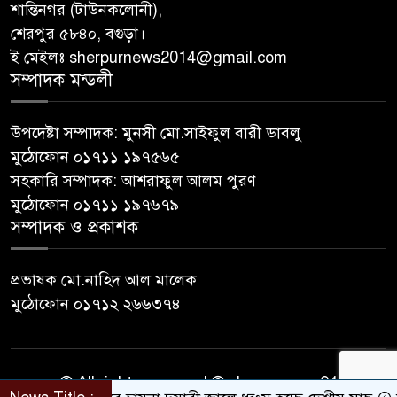
শান্তিনগর (টাউনকলোনী),
শেরপুর ৫৮৪০, বগুড়া।
ই মেইলঃ sherpurnews2014@gmail.com
সম্পাদক মন্ডলী
উপদেষ্টা সম্পাদক: মুনসী মো.সাইফুল বারী ডাবলু
মুঠোফোন ০১৭১১ ১৯৭৫৬৫
সহকারি সম্পাদক: আশরাফুল আলম পুরণ
মুঠোফোন ০১৭১১ ১৯৭৬৭৯
সম্পাদক ও প্রকাশক
প্রভাষক মো.নাহিদ আল মালেক
মুঠোফোন ০১৭১২ ২৬৬৩৭৪
© All rights reserved © sherpurnews24