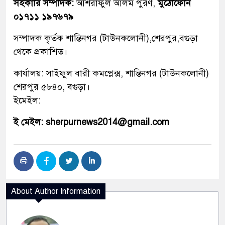
সহকারি সম্পাদক:
আশরাফুল আলম পুরণ,
মুঠোফোন
০১৭১১ ১৯৭৬৭৯
সম্পাদক কৃর্তক শান্তিনগর (টাউনকলোনী),শেরপুর,বগুড়া
থেকে প্রকাশিত।
কার্যালয়: সাইফুল বারী কমপ্লেক্স, শান্তিনগর (টাউনকলোনী)
শেরপুর ৫৮৪০, বগুড়া।
ইমেইল:
ই মেইল: sherpurnews2014@gmail.com
About Author Information