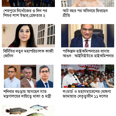
শেরপুরে নিখোঁজের ৩ দিন পর
আট বছর পর অভিনয়ে ফিরছেন
শিশুর লাশ উদ্ধার,গ্রেফতার ২
প্রীতি
বিটিভির নতুন মহাপরিচালক কাজী
পাকিস্তান হাইকমিশনারের বাসায়
জেসিন
আগুন : আইসিইউতে হাইকমিশনার
শনিবার বগুড়ায় আসছেন সাত
লংমার্চ ও মহাসমাবেশের ঘোষণা
মন্ত্রণালয়ের দায়িত্বে থাকা ৩ মন্ত্রী
জামায়াত নেতৃত্বাধীন ১১ দলের