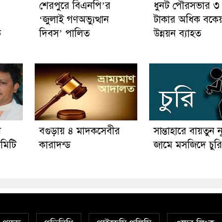
শেরপুরে বিএনপি’র
ধুনট পৌরসভার ৩
‘জুলাই গণঅভ্যুত্থান
টাকার অধিক বকেয়
ক
দিবস’ পালিত
উন্নয়ন ব্যাহত
া
বগুড়ায় ৪ মাদকসেবীর
সান্তাহারে বায়তুন ন
মিটি
কারাদন্ড
জামে মসজিদে চুরি