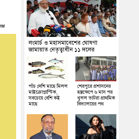
ew
লংমার্চ ও মহাসমাবেশের ঘোষণা
জামায়াত নেতৃত্বাধীন ১১ দলের
পাঁচ দেশি মাছে মিলল
শেরপুরে প্রশাসনের
মাইক্রোপ্লাস্টিক,
হস্তক্ষেপে ৬ মাস পর
সবচেয়ে বেশি কই
খুলল ভাটরা প্রাথমিক
মাছে
বিদ্যালয়ের পথ