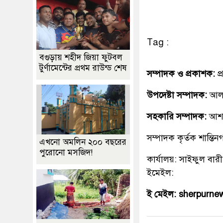
Tag :
বগুড়ায় শহীদ জিয়া ফুটবল
টুর্ণামেন্টের প্রথম রাউন্ড শেষ
সম্পাদক ও প্রকাশক:
প
উপদেষ্টা সম্পাদক:
আলহ
সহকারি সম্পাদক:
আশ
সম্পাদক কৃর্তক শান্ত
এখনো অমলিন ২০০ বছরের
পুরোনো মসজিদ!
কার্যালয়: সাইফুল বারী
ইমেইল:
ই মেইল: sherpurn