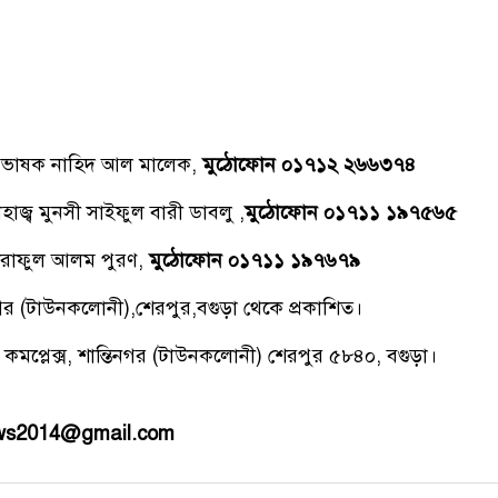
্রভাষক নাহিদ আল মালেক,
মুঠোফোন ০১৭১২ ২৬৬৩৭৪
াজ্ব মুনসী সাইফুল বারী ডাবলু ,
মুঠোফোন ০১৭১১ ১৯৭৫৬৫
রাফুল আলম পুরণ,
মুঠোফোন ০১৭১১ ১৯৭৬৭৯
িনগর (টাউনকলোনী),শেরপুর,বগুড়া থেকে প্রকাশিত।
 কমপ্লেক্স, শান্তিনগর (টাউনকলোনী) শেরপুর ৫৮৪০, বগুড়া।
ews2014@gmail.com