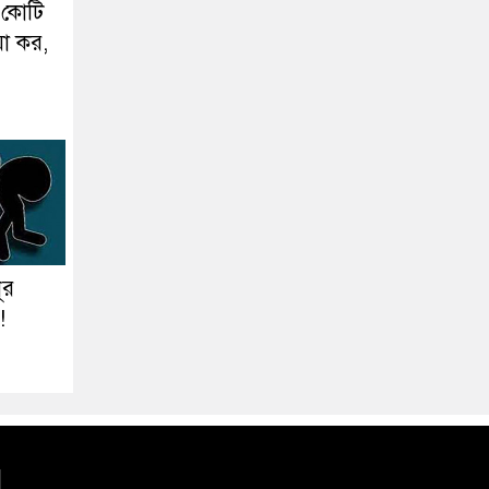
 কোটি
া কর,
ূর
!