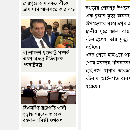
শেরপুরে ২ মাদকসেবীকে
বগুড়ার শেরপুর উপজেল
ভ্রাম্যমাণ আদালতে কারাদন্ড
এক বৃদ্ধার মৃত্যু হয়
উপজেলার রহমতপুর গ্রাম
স্থানীয় সূত্রে জানা 
ঘটনাস্থলেই তার মৃত্য
ঘটেছে।
বাংলাদেশ-যুক্তরাষ্ট্র সম্পর্ক
খবর পেয়ে হাইওয়ে থানা
এখন অত্যন্ত ইতিবাচক:
শেষে মরদেহ পরিবারের 
পররাষ্ট্রমন্ত্রী
হাইওয়ে থানার ভারপ্রা
ঘটনায় আইনগত ব্যবস্থ
হয়েছে।
বিএনপির রাষ্ট্রপতি প্রার্থী
চূড়ান্ত করবেন তারেক
রহমান : মির্জা ফখরুল