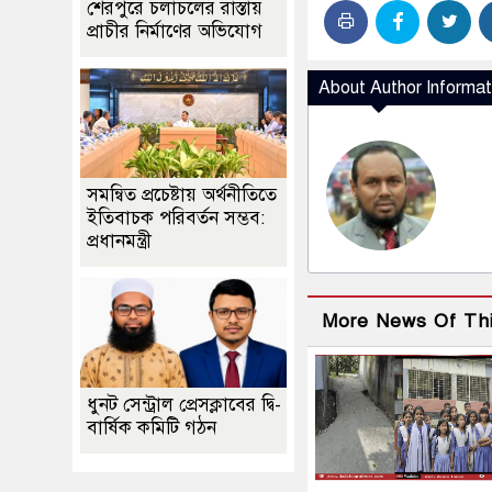
শেরপুরে চলাচলের রাস্তায়
প্রাচীর নির্মাণের অভিযোগ
About Author Informat
সমন্বিত প্রচেষ্টায় অর্থনীতিতে
ইতিবাচক পরিবর্তন সম্ভব:
প্রধানমন্ত্রী
More News Of Th
ধুনট সেন্ট্রাল প্রেসক্লাবের দ্বি-
বার্ষিক কমিটি গঠন