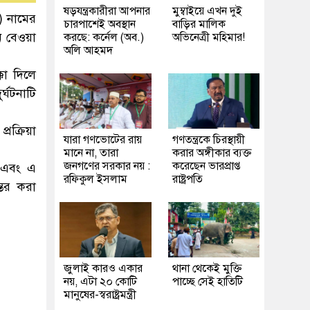
ষড়যন্ত্রকারীরা আপনার
মুম্বাইয়ে এখন দুই
) নামের
চারপাশেই অবস্থান
বাড়ির মালিক
ুন বেওয়া
করছে: কর্নেল (অব.)
অভিনেত্রী মহিমার!
অলি আহমদ
কা দিলে
র্ঘটনাটি
্রক্রিয়া
যারা গণভোটের রায়
গণতন্ত্রকে চিরস্থায়ী
মানে না, তারা
করার অঙ্গীকার ব্যক্ত
জনগণের সরকার নয় :
করেছেন ভারপ্রাপ্ত
ে এবং এ
রফিকুল ইসলাম
রাষ্ট্রপতি
্তর করা
জুলাই কারও একার
থানা থেকেই মুক্তি
নয়, এটা ২০ কোটি
পাচ্ছে সেই হাতিটি
মানুষের-স্বরাষ্ট্রমন্ত্রী