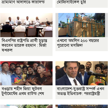
ভ্রাম্যমাণ আদালতে কারাদন্ড
মোটরসাইকেল চুরি
বিএনপির রাষ্ট্রপতি প্রার্থী চূড়ান্ত
এখনো অমলিন ২০০ বছরের
করবেন তারেক রহমান : মির্জা
পুরোনো মসজিদ!
ফখরুল
বগুড়ায় শহীদ জিয়া ফুটবল
বাংলাদেশ-যুক্তরাষ্ট্র সম্পর্ক এখন
টুর্ণামেন্টের প্রথম রাউন্ড শেষ
অত্যন্ত ইতিবাচক: পররাষ্ট্রমন্ত্রী