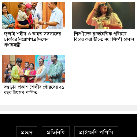
জুলাই শহীদ ও আহত সদস্যদের
শিল্পীদের রাজনৈতিক পরিচয়ে
চাকরির নিয়োগপত্র দিলেন
বিচার করা উচিত নয়: শিল্পী হাসান
প্রধানমন্ত্রী
বগুড়ায় প্রকাশ শৈলীর গৌরবের ২১
বছর উৎসব পা‌লিত
প্রচ্ছদ
প্রতিনিধি
প্রাইভেসি পলিসি