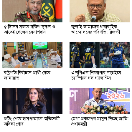
৫ দিনের সফরে দক্ষিণ সুদান ও
জুলাই আমাদের ধারাবাহিক
আবেই গেলেন সেনাপ্রধান
আন্দোলনের পরিণতি: রিজভী
রাষ্ট্রপতি নির্বাচনে প্রার্থী দেবে
এলপিএল শিরোপার লড়াইয়ে
জামায়াত
চ্যাম্পিয়ন গল গ্যালান্টস
শুটিং শেষে হাসপাতালে অভিনেত্রী
মেগা প্রকল্পের মাসুল দিচ্ছে জাতি:
অবিকা গোর
প্রধানমন্ত্রী