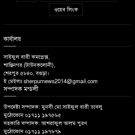
ওয়েব লিংক
কার্যালয়
সাইফুল বারী কমপ্লেক্স,
শান্তিনগর (টাউনকলোনী),
শেরপুর ৫৮৪০, বগুড়া।
ই মেইলঃ sherpurnews2014@gmail.com
সম্পাদক মন্ডলী
উপদেষ্টা সম্পাদক: মুনসী মো.সাইফুল বারী ডাবলু
মুঠোফোন ০১৭১১ ১৯৭৫৬৫
সহকারি সম্পাদক: আশরাফুল আলম পুরণ
মুঠোফোন ০১৭১১ ১৯৭৬৭৯