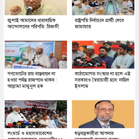
জুলাই আমাদের ধারাবাহিক
রাষ্ট্রপতি নির্বাচনে প্রার্থী দেবে
আন্দোলনের পরিণতি: রিজভী
জামায়াত
গণভোটের রায় বাস্তবায়ন না
কাঠামোগত সংস্কার না হলে এই
হওয়া পর্যন্ত রাজপথে থাকব :
সরকারও স্বৈরাচারী হবে: নাহিদ
আল্লামা মামুনুল হক
ইসলাম
লংমার্চ ও মহাসমাবেশের
ষড়যন্ত্রকারীরা আপনার