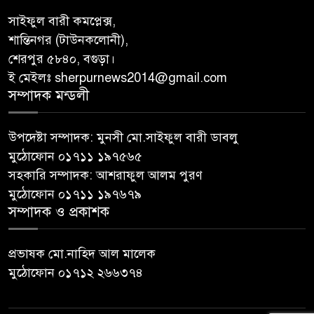
সাইফুল বারী কমপ্লেক্স,
শান্তিনগর (টাউনকলোনী),
শেরপুর ৫৮৪০, বগুড়া।
ই মেইলঃ sherpurnews2014@gmail.com
সম্পাদক মন্ডলী
উপদেষ্টা সম্পাদক: মুনসী মো.সাইফুল বারী ডাবলু
মুঠোফোন ০১৭১১ ১৯৭৫৬৫
সহকারি সম্পাদক: আশরাফুল আলম পুরণ
মুঠোফোন ০১৭১১ ১৯৭৬৭৯
সম্পাদক ও প্রকাশক
প্রভাষক মো.নাহিদ আল মালেক
মুঠোফোন ০১৭১২ ২৬৬৩৭৪