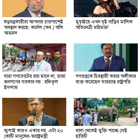
ষড়যন্ত্রকারীরা আপনার চারপাশেই
মুম্বাইয়ে এখন দুই বাড়ির মালিক
অবস্থান করছে: কর্নেল (অব.) অলি
অভিনেত্রী মহিমার!
আহমদ
যারা গণভোটের রায় মানে না, তারা
গণতন্ত্রকে চিরস্থায়ী করার অঙ্গীকার
জনগণের সরকার নয় : রফিকুল
ব্যক্ত করেছেন ভারপ্রাপ্ত রাষ্ট্রপতি
ইসলাম
জুলাই কারও একার নয়, এটা ২০
থানা থেকেই মুক্তি পাচ্ছে সেই
কোটি মানুষের-স্বরাষ্ট্রমন্ত্রী
হাতিটি