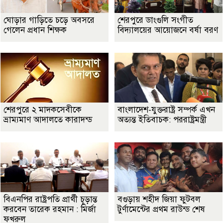
ঘোড়ার গাড়িতে চড়ে অবসরে
শেরপুরে ডাংগুলি সংগীত
গেলেন প্রধান শিক্ষক
বিদ্যালয়ের আয়োজনে বর্ষা বরণ
শেরপুরে ২ মাদকসেবীকে
বাংলাদেশ-যুক্তরাষ্ট্র সম্পর্ক এখন
ভ্রাম্যমাণ আদালতে কারাদন্ড
অত্যন্ত ইতিবাচক: পররাষ্ট্রমন্ত্রী
বিএনপির রাষ্ট্রপতি প্রার্থী চূড়ান্ত
বগুড়ায় শহীদ জিয়া ফুটবল
করবেন তারেক রহমান : মির্জা
টুর্ণামেন্টের প্রথম রাউন্ড শেষ
ফখরুল