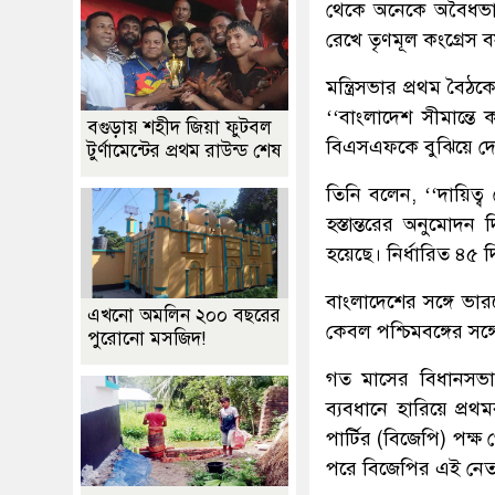
থেকে অনেকে অবৈধভাব
রেখে তৃণমূল কংগ্রেস
মন্ত্রিসভার প্রথম বৈঠ
‘‘বাংলাদেশ সীমান্তে
বগুড়ায় শহীদ জিয়া ফুটবল
বিএসএফকে বুঝিয়ে দেবে
টুর্ণামেন্টের প্রথম রাউন্ড শেষ
তিনি বলেন, ‘‘দায়িত্ব 
হস্তান্তরের অনুমোদন
হয়েছে। নির্ধারিত ৪৫ 
বাংলাদেশের সঙ্গে ভ
এখনো অমলিন ২০০ বছরের
কেবল পশ্চিমবঙ্গের স
পুরোনো মসজিদ!
গত মাসের বিধানসভা নির
ব্যবধানে হারিয়ে প্
পার্টির (বিজেপি) পক্ষ 
পরে বিজেপির এই নেতা প