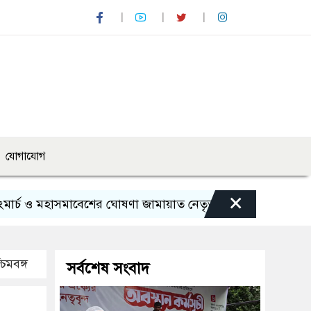
যোগাযোগ
×
হাসমাবেশের ঘোষণা জামায়াত নেতৃত্বাধীন ১১ দলের
পাঁচ দেশি
িমবঙ্গ
সর্বশেষ সংবাদ