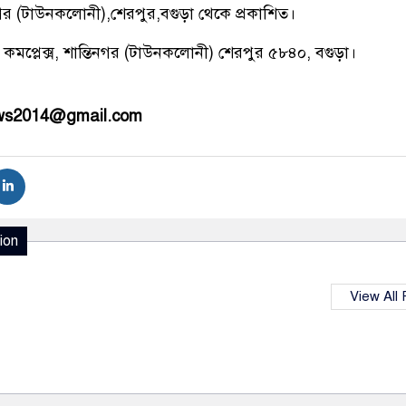
িনগর (টাউনকলোনী),শেরপুর,বগুড়া থেকে প্রকাশিত।
 কমপ্লেক্স, শান্তিনগর (টাউনকলোনী) শেরপুর ৫৮৪০, বগুড়া।
ews2014@gmail.com
ion
View All