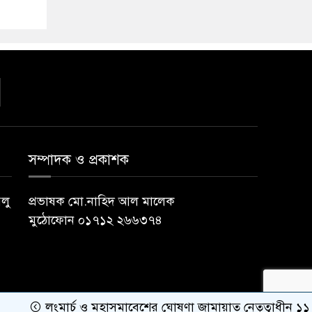
সম্পাদক ও প্রকাশক
বলু
প্রভাষক মো.নাহিদ আল মালেক
মুঠোফোন ০১৭১২ ২৬৬৩৭৪
লংমার্চ ও মহাসমাবেশের ঘোষণা জামায়াত নেতৃত্বাধীন ১১ দলের