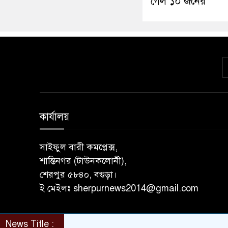
গেল ১০ জনের
কার্যালয়
সাইফুল বারী কমপ্লেক্স,
শান্তিনগর (টাউনকলোনী),
শেরপুর ৫৮৪০, বগুড়া।
ই মেইলঃ sherpurnews2014@gmail.com
News Title :