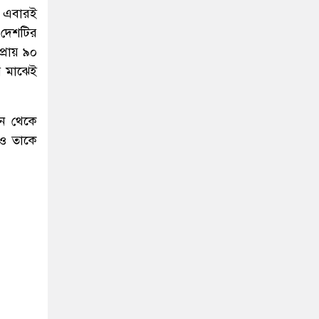
র এবারই
 দেশটির
্রায় ৯০
ার মাঝেই
নে থেকে
েও তাকে