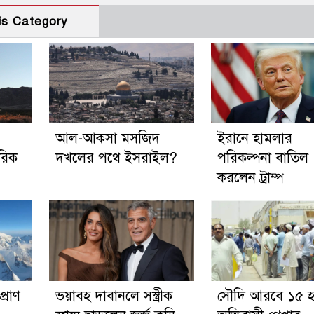
is Category
আল-আকসা মসজিদ
ইরানে হামলার
মরিক
দখলের পথে ইসরাইল?
পরিকল্পনা বাতিল
করলেন ট্রাম্প
প্রাণ
ভয়াবহ দাবানলে সস্ত্রীক
সৌদি আরবে ১৫ হ