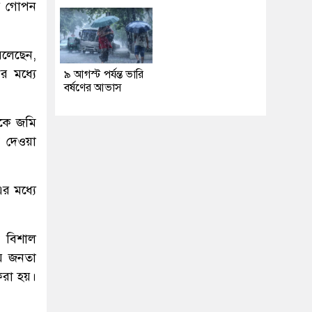
চয় গোপন
 বলেছেন,
র মধ্যে
৯ আগস্ট পর্যন্ত ভারি
বর্ষণের আভাস
এফকে জমি
ব দেওয়া
র মধ্যে
কে বিশাল
ীয় জনতা
 করা হয়।