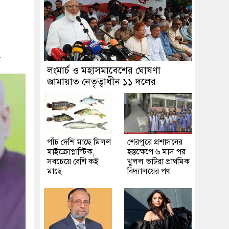
w
লংমার্চ ও মহাসমাবেশের ঘোষণা
জামায়াত নেতৃত্বাধীন ১১ দলের
পাঁচ দেশি মাছে মিলল
শেরপুরে প্রশাসনের
মাইক্রোপ্লাস্টিক,
হস্তক্ষেপে ৬ মাস পর
সবচেয়ে বেশি কই
খুলল ভাটরা প্রাথমিক
মাছে
বিদ্যালয়ের পথ