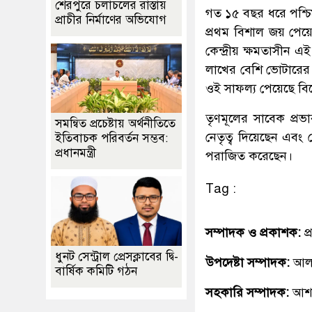
শেরপুরে চলাচলের রাস্তায়
গত ১৫ বছর ধরে পশ্চিম
প্রাচীর নির্মাণের অভিযোগ
প্রথম বিশাল জয় পেয়
কেন্দ্রীয় ক্ষমতাসীন 
লাখের বেশি ভোটারের ন
ওই সাফল্য পেয়েছে বি
তৃণমূলের সাবেক প্র
সমন্বিত প্রচেষ্টায় অর্থনীতিতে
নেতৃত্ব দিয়েছেন এবং
ইতিবাচক পরিবর্তন সম্ভব:
প্রধানমন্ত্রী
পরাজিত করেছেন।
Tag :
সম্পাদক ও প্রকাশক:
প
ধুনট সেন্ট্রাল প্রেসক্লাবের দ্বি-
উপদেষ্টা সম্পাদক:
আলহ
বার্ষিক কমিটি গঠন
সহকারি সম্পাদক:
আশ