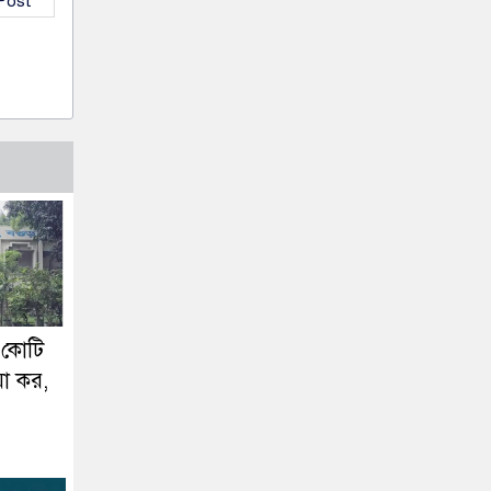
 Post
 কোটি
া কর,