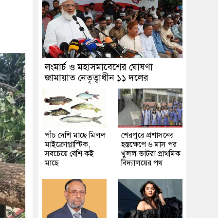
লংমার্চ ও মহাসমাবেশের ঘোষণা
জামায়াত নেতৃত্বাধীন ১১ দলের
পাঁচ দেশি মাছে মিলল
শেরপুরে প্রশাসনের
মাইক্রোপ্লাস্টিক,
হস্তক্ষেপে ৬ মাস পর
সবচেয়ে বেশি কই
খুলল ভাটরা প্রাথমিক
মাছে
বিদ্যালয়ের পথ