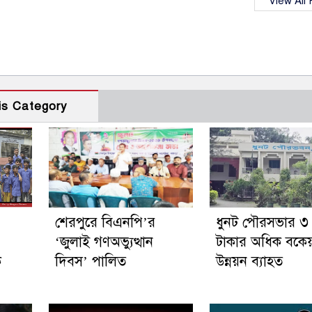
View All
is Category
শেরপুরে বিএনপি’র
ধুনট পৌরসভার ৩
‘জুলাই গণঅভ্যুত্থান
টাকার অধিক বকেয়
ক
দিবস’ পালিত
উন্নয়ন ব্যাহত