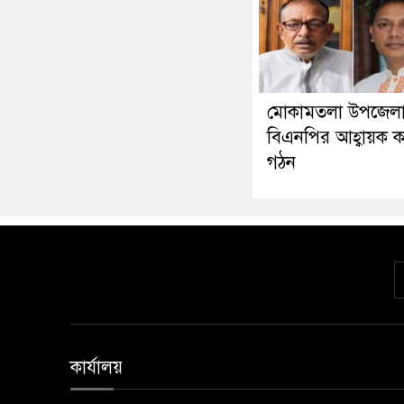
মোকামতলা উপজেল
বিএনপির আহ্বায়ক ক
গঠন
কার্যালয়