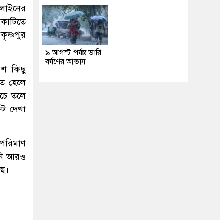
ক লাইনের
লাকাটিতে
ৃষ্ণপুর
৯ আগস্ট পর্যন্ত ভারি
বর্ষণের আভাস
েশ কিছু
তে হেলে
ীচে তলে
কট দেখা
 পরিমাণ
তিনি আরও
ছে।