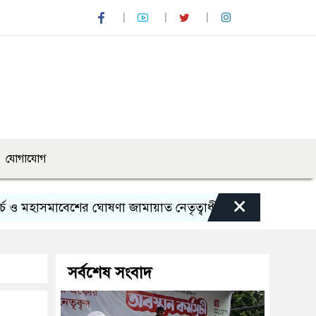
যোগাযোগ
×
সমাবেশের ঘোষণা জামায়াত নেতৃত্বাধীন ১১ দলের
পাঁচ দেশি মা
সর্বশেষ সংবাদ