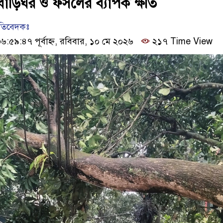
বাড়িঘর ও ফসলের ব্যাপক ক্ষতি
রতিবেদকঃ
৫৯:৪৭ পূর্বাহ্ন, রবিবার, ১০ মে ২০২৬
২১৭ Time View