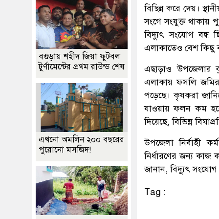
বিছিন্ন করে দেয়। স্থা
সংগে সংযুক্ত থাকায় প
বিদ্যুৎ সংযোগ বন্ধ 
এলাকাতেও বেশ কিছু 
বগুড়ায় শহীদ জিয়া ফুটবল
টুর্ণামেন্টের প্রথম রাউন্ড শেষ
এছাড়াও উপজেলার কুস
এলাকায় ফসলি জমিরও 
পড়েছে। কৃষকরা জানি
যাওয়ায় ফলন কম হবে,
দিয়েছে, বিভিন্ন বিঘাপ
এখনো অমলিন ২০০ বছরের
উপজেলা নির্বাহী কর্
পুরোনো মসজিদ!
নির্ধারণের জন্য কাজ 
জানান, বিদ্যুৎ সংযোগ 
Tag :