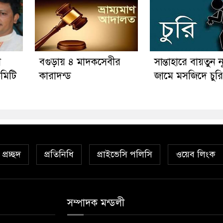
া
বগুড়ায় ৪ মাদকসেবীর
সান্তাহারে বায়তুন ন
মিটি
কারাদন্ড
জামে মসজিদে চুরি
প্রচ্ছদ
প্রতিনিধি
প্রাইভেসি পলিসি
ওয়েব লিংক
সম্পাদক মন্ডলী