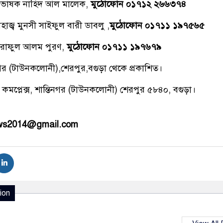
্রভাষক নাহিদ আল মালেক,
মুঠোফোন ০১৭১২ ২৬৬৩৭৪
াজ্ব মুনসী সাইফুল বারী ডাবলু ,
মুঠোফোন ০১৭১১ ১৯৭৫৬৫
রাফুল আলম পুরণ,
মুঠোফোন ০১৭১১ ১৯৭৬৭৯
িনগর (টাউনকলোনী),শেরপুর,বগুড়া থেকে প্রকাশিত।
 কমপ্লেক্স, শান্তিনগর (টাউনকলোনী) শেরপুর ৫৮৪০, বগুড়া।
ews2014@gmail.com
ion