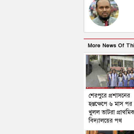
More News Of Th
শেরপুরে প্রশাসনের
হস্তক্ষেপে ৬ মাস পর
খুলল ভাটরা প্রাথমি
বিদ্যালয়ের পথ