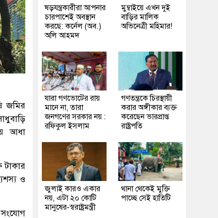
ষড়যন্ত্রকারীরা আপনার
মুম্বাইয়ে এখন দুই
চারপাশেই অবস্থান
বাড়ির মালিক
করছে: কর্নেল (অব.)
অভিনেত্রী মহিমার!
অলি আহমদ
যারা গণভোটের রায়
গণতন্ত্রকে চিরস্থায়ী
ষি জমির
মানে না, তারা
করার অঙ্গীকার ব্যক্ত
জনগণের সরকার নয় :
করেছেন ভারপ্রাপ্ত
াধুবাড়ি
রফিকুল ইসলাম
রাষ্ট্রপতি
য়ে আধা
ষ টাকার
যশস্য ও
জুলাই কারও একার
থানা থেকেই মুক্তি
নয়, এটা ২০ কোটি
পাচ্ছে সেই হাতিটি
মানুষের-স্বরাষ্ট্রমন্ত্রী
ৎ সংযোগ