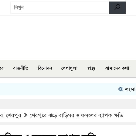
বর
রাজনীতি
বিনোদন
খেলাধুলা
স্বাস্থ্য
আমাদের কথা
লংমার্চ ও মহা
বর
,
শেরপুর
শেরপুরে ঝড়ে বাড়িঘর ও ফসলের ব্যাপক ক্ষতি