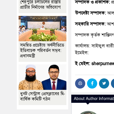
সম্পাদক ও প্রকাশক:
প
শেরপুরে চলাচলের রাস্তায়
প্রাচীর নির্মাণের অভিযোগ
উপদেষ্টা সম্পাদক:
আলহ
সহকারি সম্পাদক:
আশ
সম্পাদক কৃর্তক শান্ত
সমন্বিত প্রচেষ্টায় অর্থনীতিতে
কার্যালয়: সাইফুল বারী
ইতিবাচক পরিবর্তন সম্ভব:
ইমেইল:
প্রধানমন্ত্রী
ই মেইল: sherpurn
ধুনট সেন্ট্রাল প্রেসক্লাবের দ্বি-
About Author Informat
বার্ষিক কমিটি গঠন