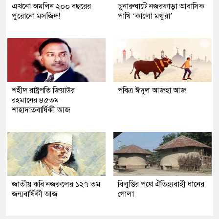
এখনো অমলিন ২০০ বছরের
চুনারুঘাটে নজরকাড়া আবাসিক
পুরোনো মসজিদ!
পাখি ‘কালো মথুরা’
শহীদ রাষ্ট্রপতি জিয়াউর
পবিত্র ঈদুল আজহা আজ
রহমানের ৪৫তম
শাহাদাতবার্ষিকী আজ
জাতীয় কবি নজরুলের ১২৭ তম
বিলুপ্তির পথে ঐতিহ্যবাহী ধানের
জন্মবার্ষিকী আজ
গোলা