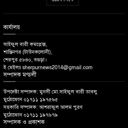
কার্যালয়
সাইফুল বারী কমপ্লেক্স,
শান্তিনগর (টাউনকলোনী),
শেরপুর ৫৮৪০, বগুড়া।
ই মেইলঃ sherpurnews2014@gmail.com
সম্পাদক মন্ডলী
উপদেষ্টা সম্পাদক: মুনসী মো.সাইফুল বারী ডাবলু
মুঠোফোন ০১৭১১ ১৯৭৫৬৫
সহকারি সম্পাদক: আশরাফুল আলম পুরণ
মুঠোফোন ০১৭১১ ১৯৭৬৭৯
সম্পাদক ও প্রকাশক