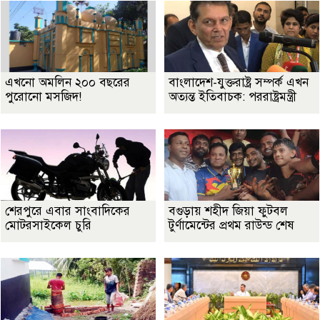
এখনো অমলিন ২০০ বছরের
বাংলাদেশ-যুক্তরাষ্ট্র সম্পর্ক এখন
পুরোনো মসজিদ!
অত্যন্ত ইতিবাচক: পররাষ্ট্রমন্ত্রী
শেরপুরে এবার সাংবাদিকের
বগুড়ায় শহীদ জিয়া ফুটবল
মোটরসাইকেল চুরি
টুর্ণামেন্টের প্রথম রাউন্ড শেষ