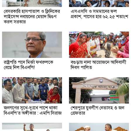
বেসরকারি হাসপাতাল ও ক্লিনিকের
এসএসসি ও সমমানের ফল
লাইসেন্স নবায়নের মেয়াদ দ্বিগুণ
প্রকাশ, পাসের হার ৬২.২৫ শতাংশ
করল সরকার
রাষ্ট্রপতি পদে মির্জা ফখরুলকে
বগুড়ায় নানা আয়োজনে আদিবাসী
বেছে নিল বিএনপি!
দিবস পালিত
জনগণের সুখে-দুঃখে পাশে থাকা
শেরপুরে যুবলীগ নেতাসহ ৩ জন
বিএনপি’র অঙ্গীকার : এমপি সিরাজ
গ্রেফতার