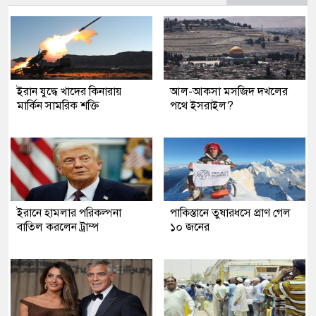
ইরান যুদ্ধে খাদের কিনারায়
আল-আকসা মসজিদ দখলের
মার্কিন সামরিক শক্তি
পথে ইসরাইল?
ইরানে হামলার পরিকল্পনা
পাকিস্তানে তুষারধসে প্রাণ গেল
বাতিল করলেন ট্রাম্প
১০ জনের