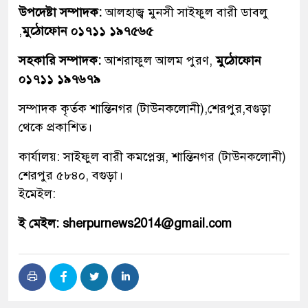
উপদেষ্টা সম্পাদক:
আলহাজ্ব মুনসী সাইফুল বারী ডাবলু
,
মুঠোফোন ০১৭১১ ১৯৭৫৬৫
সহকারি সম্পাদক:
আশরাফুল আলম পুরণ,
মুঠোফোন
০১৭১১ ১৯৭৬৭৯
সম্পাদক কৃর্তক শান্তিনগর (টাউনকলোনী),শেরপুর,বগুড়া
থেকে প্রকাশিত।
কার্যালয়: সাইফুল বারী কমপ্লেক্স, শান্তিনগর (টাউনকলোনী)
শেরপুর ৫৮৪০, বগুড়া।
ইমেইল:
ই মেইল: sherpurnews2014@gmail.com