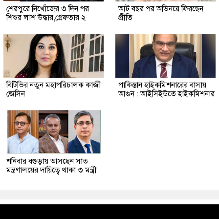
শেরপুরে নিখোঁজের ৩ দিন পর
আট বছর পর অভিনয়ে ফিরছেন
শিশুর লাশ উদ্ধার,গ্রেফতার ২
প্রীতি
বিটিভির নতুন মহাপরিচালক কাজী
পাকিস্তান হাইকমিশনারের বাসায়
জেসিন
আগুন : আইসিইউতে হাইকমিশনার
শনিবার বগুড়ায় আসছেন সাত
মন্ত্রণালয়ের দায়িত্বে থাকা ৩ মন্ত্রী