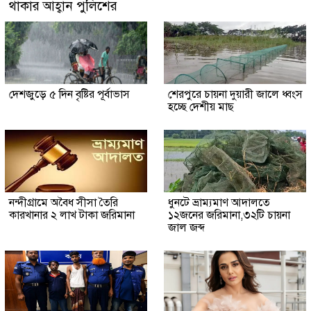
থাকার আহ্বান পুলিশের
দেশজুড়ে ৫ দিন বৃষ্টির পূর্বাভাস
শেরপুরে চায়না দুয়ারী জালে ধ্বংস
হচ্ছে দেশীয় মাছ
নন্দীগ্রামে অবৈধ সীসা তৈরি
ধুনটে ভ্রাম্যমাণ আদালতে
কারখানার ২ লাখ টাকা জরিমানা
১২জনের জরিমানা,৩২টি চায়না
জাল জব্দ