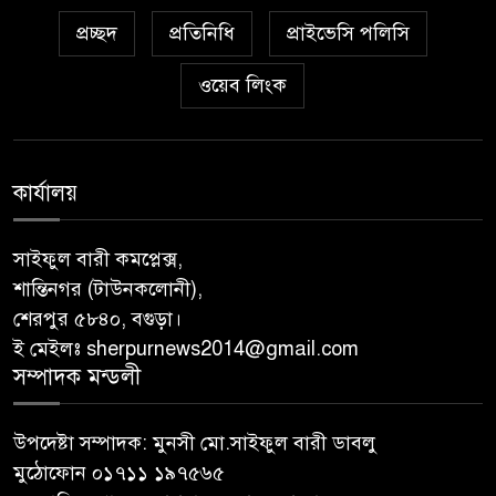
প্রচ্ছদ
প্রতিনিধি
প্রাইভেসি পলিসি
ওয়েব লিংক
কার্যালয়
সাইফুল বারী কমপ্লেক্স,
শান্তিনগর (টাউনকলোনী),
শেরপুর ৫৮৪০, বগুড়া।
ই মেইলঃ sherpurnews2014@gmail.com
সম্পাদক মন্ডলী
উপদেষ্টা সম্পাদক: মুনসী মো.সাইফুল বারী ডাবলু
মুঠোফোন ০১৭১১ ১৯৭৫৬৫