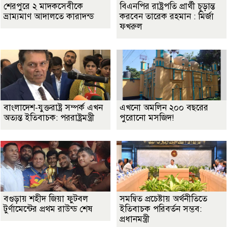
শেরপুরে ২ মাদকসেবীকে
বিএনপির রাষ্ট্রপতি প্রার্থী চূড়ান্ত
ভ্রাম্যমাণ আদালতে কারাদন্ড
করবেন তারেক রহমান : মির্জা
ফখরুল
বাংলাদেশ-যুক্তরাষ্ট্র সম্পর্ক এখন
এখনো অমলিন ২০০ বছরের
অত্যন্ত ইতিবাচক: পররাষ্ট্রমন্ত্রী
পুরোনো মসজিদ!
বগুড়ায় শহীদ জিয়া ফুটবল
সমন্বিত প্রচেষ্টায় অর্থনীতিতে
টুর্ণামেন্টের প্রথম রাউন্ড শেষ
ইতিবাচক পরিবর্তন সম্ভব:
প্রধানমন্ত্রী