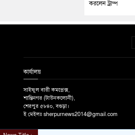
করলেন ট্রাম্প
কার্যালয়
সাইফুল বারী কমপ্লেক্স,
শান্তিনগর (টাউনকলোনী),
শেরপুর ৫৮৪০, বগুড়া।
ই মেইলঃ sherpurnews2014@gmail.com