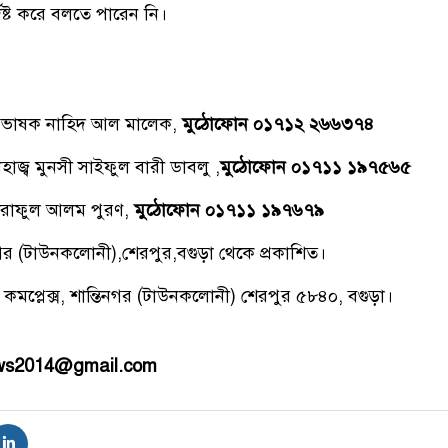
িষ্ট করে বলতে পারেন নি।
্রভাষক নাহিদ আল মালেক,
মুঠোফোন ০১৭১২ ২৬৬৩৭৪
াজ্ব মুনসী সাইফুল বারী ডাবলু ,
মুঠোফোন ০১৭১১ ১৯৭৫৬৫
রাফুল আলম পুরণ,
মুঠোফোন ০১৭১১ ১৯৭৬৭৯
িনগর (টাউনকলোনী),শেরপুর,বগুড়া থেকে প্রকাশিত।
 কমপ্লেক্স, শান্তিনগর (টাউনকলোনী) শেরপুর ৫৮৪০, বগুড়া।
ews2014@gmail.com