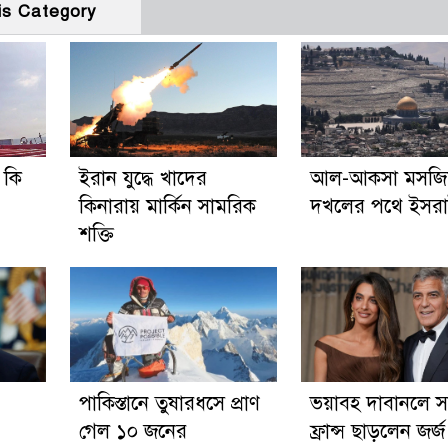
is Category
র কি
ইরান যুদ্ধে খাদের
আল-আকসা মসজি
কিনারায় মার্কিন সামরিক
দখলের পথে ইসর
শক্তি
পাকিস্তানে তুষারধসে প্রাণ
ভয়াবহ দাবানলে সস্ত
গেল ১০ জনের
ফ্রান্স ছাড়লেন জর্জ 