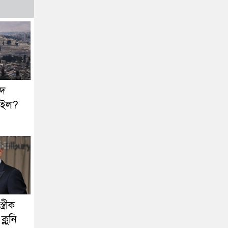
দ
াইল?
্রীক
ক্লুনি