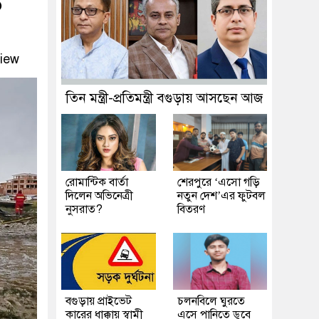
ত
iew
তিন মন্ত্রী-প্রতিমন্ত্রী বগুড়ায় আসছেন আজ
রোমান্টিক বার্তা
শেরপুরে ‘এসো গড়ি
দিলেন অভিনেত্রী
নতুন দেশ’এর ফুটবল
নুসরাত?
বিতরণ
বগুড়ায় প্রাইভেট
চলনবিলে ঘুরতে
কারের ধাক্কায় স্বামী
এসে পানিতে ডুবে