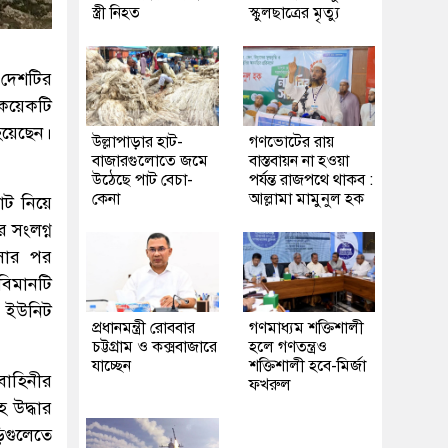
স্ত্রী নিহত
স্কুলছাত্রের মৃত্যু
 দেশটির
 কয়েকটি
হয়েছেন।
উল্লাপাড়ার হাট-
গণভোটের রায়
বাজারগুলোতে জমে
বাস্তবায়ন না হওয়া
উঠেছে পাট বেচা-
পর্যন্ত রাজপথে থাকব :
কেনা
আল্লামা মামুনুল হক
নোট নিয়ে
 সংলগ্ন
আসার পর
বিমানটি
র ইউনিট
প্রধানমন্ত্রী রোববার
গণমাধ্যম শক্তিশালী
চট্টগ্রাম ও কক্সবাজারে
হলে গণতন্ত্রও
যাচ্ছেন
শক্তিশালী হবে-মির্জা
বাহিনীর
ফখরুল
 উদ্ধার
িগুলেতে