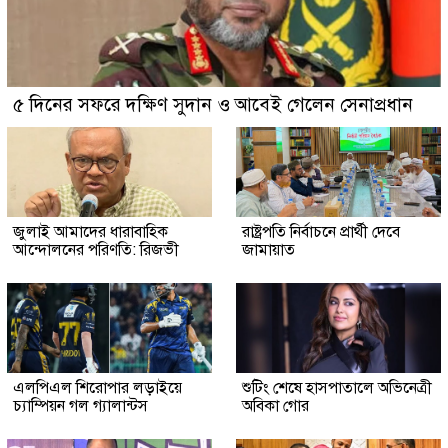
৫ দিনের সফরে দক্ষিণ সুদান ও আবেই গেলেন সেনাপ্রধান
জুলাই আমাদের ধারাবাহিক
রাষ্ট্রপতি নির্বাচনে প্রার্থী দেবে
আন্দোলনের পরিণতি: রিজভী
জামায়াত
এলপিএল শিরোপার লড়াইয়ে
শুটিং শেষে হাসপাতালে অভিনেত্রী
চ্যাম্পিয়ন গল গ্যালান্টস
অবিকা গোর