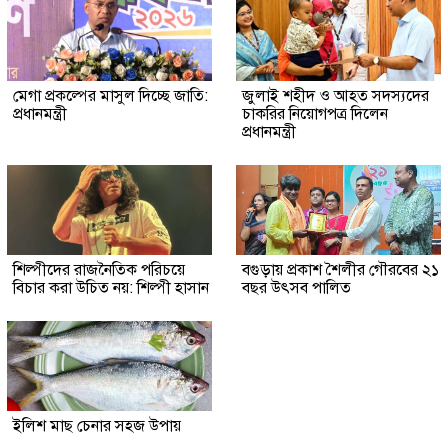
মেগা প্রকল্পের মাসুল দিচ্ছে জাতি:
জুলাই শহীদ ও আহত সদস্যদের
প্রধানমন্ত্রী
চাকরির নিয়োগপত্র দিলেন
প্রধানমন্ত্রী
শিল্পীদের রাজনৈতিক পরিচয়ে
বগুড়ায় প্রকাশ শৈলীর গৌরবের ২১
বিচার করা উচিত নয়: শিল্পী হাসান
বছর উৎসব পা‌লিত
ইলিশ মাছ চেনার সহজ উপায়