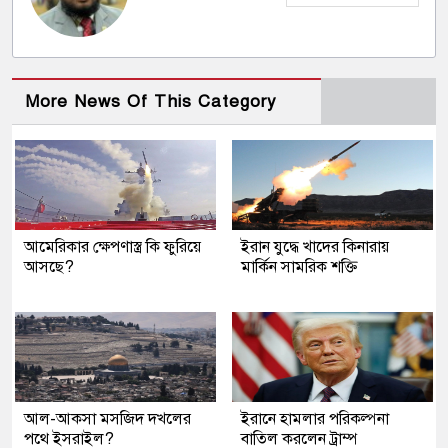
More News Of This Category
আমেরিকার ক্ষেপণাস্ত্র কি ফুরিয়ে
ইরান যুদ্ধে খাদের কিনারায়
আসছে?
মার্কিন সামরিক শক্তি
আল-আকসা মসজিদ দখলের
ইরানে হামলার পরিকল্পনা
পথে ইসরাইল?
বাতিল করলেন ট্রাম্প