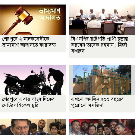
শেরপুরে ২ মাদকসেবীকে
বিএনপির রাষ্ট্রপতি প্রার্থী চূড়ান্ত
ভ্রাম্যমাণ আদালতে কারাদন্ড
করবেন তারেক রহমান : মির্জা
ফখরুল
শেরপুরে এবার সাংবাদিকের
এখনো অমলিন ২০০ বছরের
মোটরসাইকেল চুরি
পুরোনো মসজিদ!