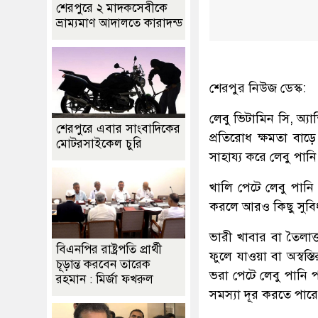
শেরপুরে ২ মাদকসেবীকে
ভ্রাম্যমাণ আদালতে কারাদন্ড
শেরপুর নিউজ ডেস্ক:
লেবু ভিটামিন সি, অ্যা
শেরপুরে এবার সাংবাদিকের
প্রতিরোধ ক্ষমতা বাড়ে
মোটরসাইকেল চুরি
সাহায্য করে লেবু পা
খালি পেটে লেবু পান
করলে আরও কিছু সুবি
ভারী খাবার বা তৈলাক
বিএনপির রাষ্ট্রপতি প্রার্থী
ফুলে যাওয়া বা অস্বস্
চূড়ান্ত করবেন তারেক
ভরা পেটে লেবু পানি
রহমান : মির্জা ফখরুল
সমস্যা দূর করতে পারে