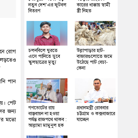
নতুন দেশ’এর ফুটবল
কারের ধাক্কায় স্বামী
বিতরণ
স্ত্রী নিহত
চলনবিলে ঘুরতে
উল্লাপাড়ার হাট-
পানে রোগ
এসে পানিতে ডুবে
বাজারগুলোতে জমে
ে লড়তেও
স্কুলছাত্রের মৃত্যু
উঠেছে পাট বেচা-
?
কেনা
ানি পান
হয়। পেট
গণভোটের রায়
প্রধানমন্ত্রী রোববার
ের জন্য
বাস্তবায়ন না হওয়া
চট্টগ্রাম ও কক্সবাজারে
লের মতো
পর্যন্ত রাজপথে থাকব :
যাচ্ছেন
আল্লামা মামুনুল হক