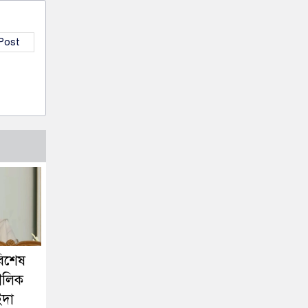
 Post
 বিশেষ
মৌলিক
ইদা