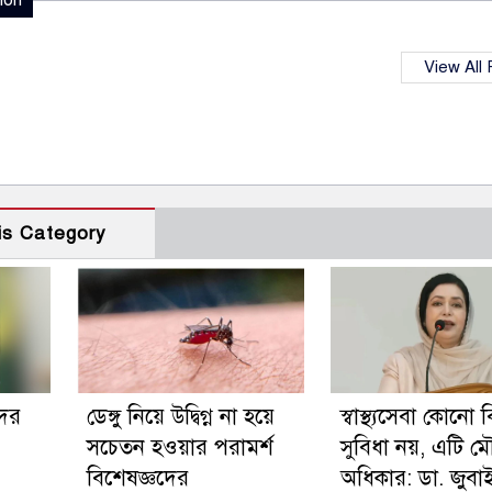
ion
View All
is Category
দের
ডেঙ্গু নিয়ে উদ্বিগ্ন না হয়ে
স্বাস্থ্যসেবা কোনো
সচেতন হওয়ার পরামর্শ
সুবিধা নয়, এটি 
বিশেষজ্ঞদের
অধিকার: ডা. জুবা