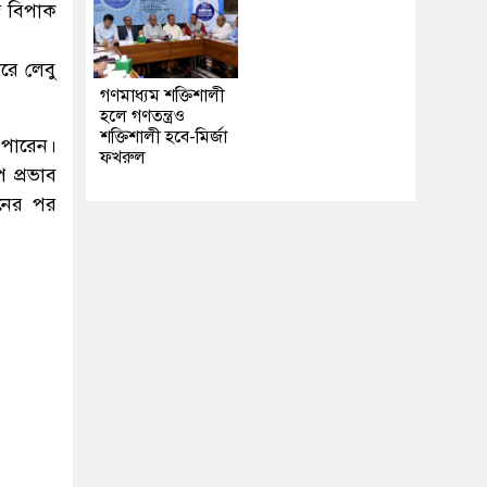
গে বিপাক
রে লেবু
গণমাধ্যম শক্তিশালী
হলে গণতন্ত্রও
শক্তিশালী হবে-মির্জা
 পারেন।
ফখরুল
 প্রভাব
ানের পর