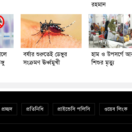
রহমান
ালে
বর্ষার শুরুতেই ডেঙ্গুর
হাম ও উপসর্গে 
্গু
সংক্রমণ ঊর্ধ্বমুখী
শিশুর মৃত্যু
প্রচ্ছদ
প্রতিনিধি
প্রাইভেসি পলিসি
ওয়েব লিংক