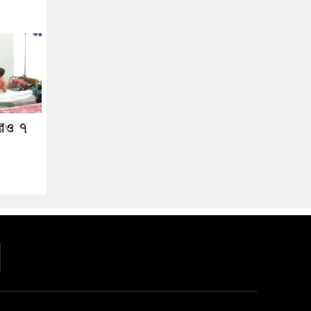
আরও ৭