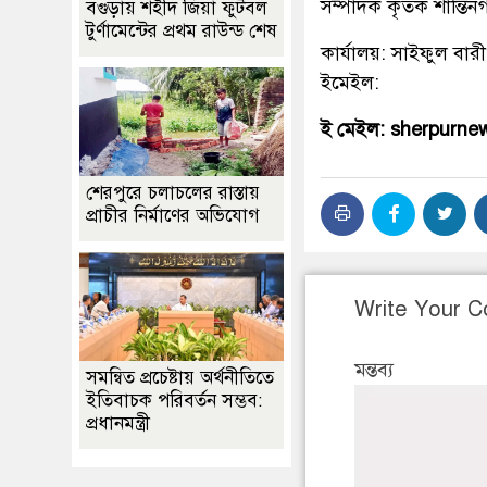
সম্পাদক কৃর্তক শান্ত
বগুড়ায় শহীদ জিয়া ফুটবল
টুর্ণামেন্টের প্রথম রাউন্ড শেষ
কার্যালয়: সাইফুল বারী
ইমেইল:
ই মেইল: sherpurn
শেরপুরে চলাচলের রাস্তায়
প্রাচীর নির্মাণের অভিযোগ
Write Your 
মন্তব্য
সমন্বিত প্রচেষ্টায় অর্থনীতিতে
ইতিবাচক পরিবর্তন সম্ভব:
প্রধানমন্ত্রী