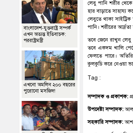
লেবু পানি শরীর থেকে 
হার বাড়াতে সাহায্য ক
লেবুতে থাকা সাইট্রি
পানি। শরীরের আর্দ্র
বাংলাদেশ-যুক্তরাষ্ট্র সম্পর্ক
এখন অত্যন্ত ইতিবাচক:
তবে জেনে রাখুন লেব
পররাষ্ট্রমন্ত্রী
তবে একদম খালি পেটে
ফেলতে পারে। অতিরিক
কুলকুচি করে নেওয়া ভ
Tag :
এখনো অমলিন ২০০ বছরের
পুরোনো মসজিদ!
সম্পাদক ও প্রকাশক:
প
উপদেষ্টা সম্পাদক:
আলহ
সহকারি সম্পাদক:
আশ