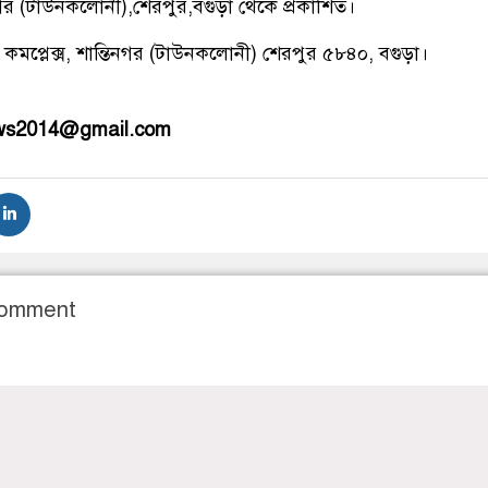
িনগর (টাউনকলোনী),শেরপুর,বগুড়া থেকে প্রকাশিত।
 কমপ্লেক্স, শান্তিনগর (টাউনকলোনী) শেরপুর ৫৮৪০, বগুড়া।
ews2014@gmail.com
Comment