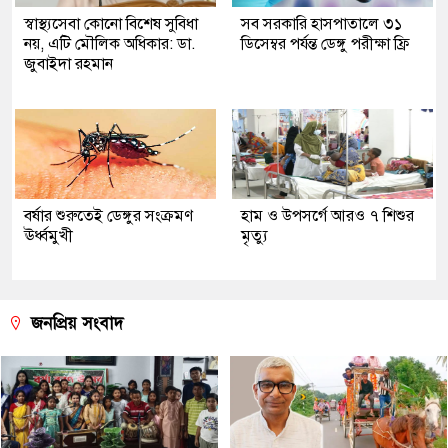
স্বাস্থ্যসেবা কোনো বিশেষ সুবিধা
সব সরকারি হাসপাতালে ৩১
নয়, এটি মৌলিক অধিকার: ডা.
ডিসেম্বর পর্যন্ত ডেঙ্গু পরীক্ষা ফ্রি
জুবাইদা রহমান
বর্ষার শুরুতেই ডেঙ্গুর সংক্রমণ
হাম ও উপসর্গে আরও ৭ শিশুর
ঊর্ধ্বমুখী
মৃত্যু
জনপ্রিয় সংবাদ