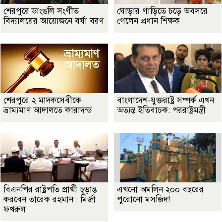
শেরপুরে ডাংগুলি সংগীত
ঘোড়ার গাড়িতে চড়ে অবসরে
বিদ্যালয়ের আয়োজনে বর্ষা বরণ
গেলেন প্রধান শিক্ষক
শেরপুরে ২ মাদকসেবীকে
বাংলাদেশ-যুক্তরাষ্ট্র সম্পর্ক এখন
ভ্রাম্যমাণ আদালতে কারাদন্ড
অত্যন্ত ইতিবাচক: পররাষ্ট্রমন্ত্রী
বিএনপির রাষ্ট্রপতি প্রার্থী চূড়ান্ত
এখনো অমলিন ২০০ বছরের
করবেন তারেক রহমান : মির্জা
পুরোনো মসজিদ!
ফখরুল