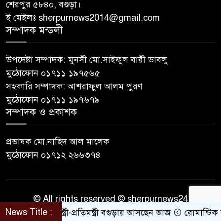
শেরপুর ৫৮৪০, বগুড়া।
ই মেইলঃ sherpurnews2014@gmail.com
সম্পাদক মন্ডলী
উপদেষ্টা সম্পাদক: মুনসী মো.সাইফুল বারী ডাবলু
মুঠোফোন ০১৭১১ ১৯৭৫৬৫
সহকারি সম্পাদক: আশরাফুল আলম পুরণ
মুঠোফোন ০১৭১১ ১৯৭৬৭৯
সম্পাদক ও প্রকাশক
প্রভাষক মো.নাহিদ আল মালেক
মুঠোফোন ০১৭১২ ২৬৬৩৭৪
© All rights reserved © sherpurnews24
Developer Contact
News Title :
তিন মন্ত্রী-প্রতিমন্ত্রী বগুড়ায় আসছেন আজ
রোমান্টিক বার্তা দ