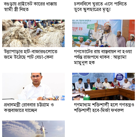
বগুড়ায় প্রাইভেট কারের ধাক্কায়
চলনবিলে ঘুরতে এসে পানিতে
স্বামী স্ত্রী নিহত
ডুবে স্কুলছাত্রের মৃত্যু
উল্লাপাড়ার হাট-বাজারগুলোতে
গণভোটের রায় বাস্তবায়ন না হওয়া
জমে উঠেছে পাট বেচা-কেনা
পর্যন্ত রাজপথে থাকব : আল্লামা
মামুনুল হক
প্রধানমন্ত্রী রোববার চট্টগ্রাম ও
গণমাধ্যম শক্তিশালী হলে গণতন্ত্রও
কক্সবাজারে যাচ্ছেন
শক্তিশালী হবে-মির্জা ফখরুল