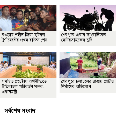
বগুড়ায় শহীদ জিয়া ফুটবল
শেরপুরে এবার সাংবাদিকের
টুর্ণামেন্টের প্রথম রাউন্ড শেষ
মোটরসাইকেল চুরি
সমন্বিত প্রচেষ্টায় অর্থনীতিতে
শেরপুরে চলাচলের রাস্তায় প্রাচীর
ইতিবাচক পরিবর্তন সম্ভব:
নির্মাণের অভিযোগ
প্রধানমন্ত্রী
সর্বশেষ সংবাদ