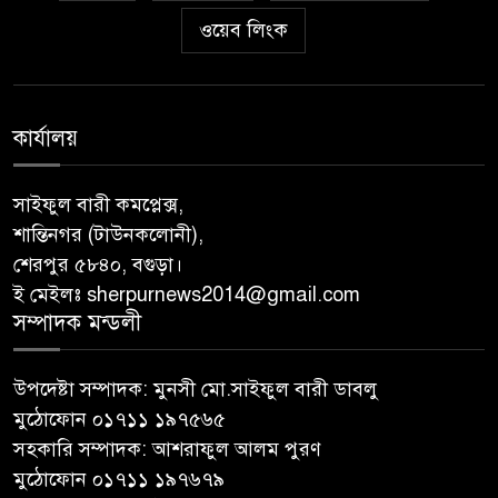
ওয়েব লিংক
কার্যালয়
সাইফুল বারী কমপ্লেক্স,
শান্তিনগর (টাউনকলোনী),
শেরপুর ৫৮৪০, বগুড়া।
ই মেইলঃ sherpurnews2014@gmail.com
সম্পাদক মন্ডলী
উপদেষ্টা সম্পাদক: মুনসী মো.সাইফুল বারী ডাবলু
মুঠোফোন ০১৭১১ ১৯৭৫৬৫
সহকারি সম্পাদক: আশরাফুল আলম পুরণ
মুঠোফোন ০১৭১১ ১৯৭৬৭৯