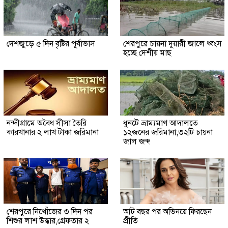
দেশজুড়ে ৫ দিন বৃষ্টির পূর্বাভাস
শেরপুরে চায়না দুয়ারী জালে ধ্বংস
হচ্ছে দেশীয় মাছ
নন্দীগ্রামে অবৈধ সীসা তৈরি
ধুনটে ভ্রাম্যমাণ আদালতে
কারখানার ২ লাখ টাকা জরিমানা
১২জনের জরিমানা,৩২টি চায়না
জাল জব্দ
শেরপুরে নিখোঁজের ৩ দিন পর
আট বছর পর অভিনয়ে ফিরছেন
শিশুর লাশ উদ্ধার,গ্রেফতার ২
প্রীতি