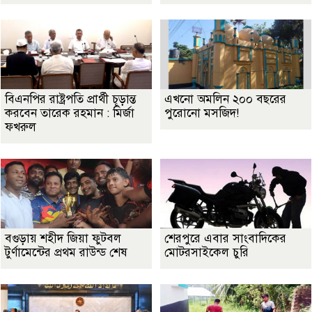
বিএনপির রাষ্ট্রপতি প্রার্থী চূড়ান্ত
এখনো অমলিন ২০০ বছরের
করবেন তারেক রহমান : মির্জা
পুরোনো মসজিদ!
ফখরুল
বগুড়ায় শহীদ জিয়া ফুটবল
শেরপুরে এবার সাংবাদিকের
টুর্ণামেন্টের প্রথম রাউন্ড শেষ
মোটরসাইকেল চুরি