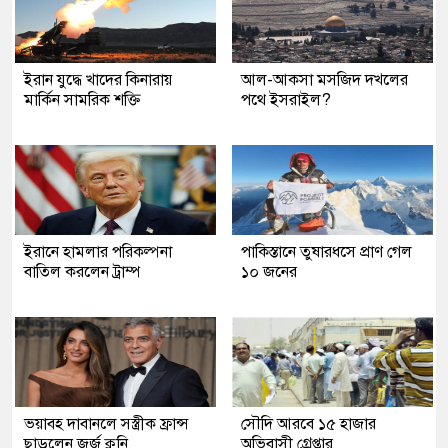
ইরান যুদ্ধে খাদের কিনারায়
আল-আকসা মসজিদ দখলের
মার্কিন সামরিক শক্তি
পথে ইসরাইল?
ইরানে হামলার পরিকল্পনা
পাকিস্তানে তুষারধসে প্রাণ গেল
বাতিল করলেন ট্রাম্প
১০ জনের
ভয়াবহ দাবানলে সস্ত্রীক ফ্রান্স
সৌদি আরবে ১৫ হাজার
ছাড়লেন জর্জ ক্লুনি
অভিবাসী গ্রেপ্তার