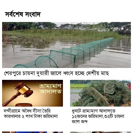
সর্বশেষ সংবাদ
শেরপুরে চায়না দুয়ারী জালে ধ্বংস হচ্ছে দেশীয় মাছ
নন্দীগ্রামে অবৈধ সীসা তৈরি
ধুনটে ভ্রাম্যমাণ আদালতে
কারখানার ২ লাখ টাকা জরিমানা
১২জনের জরিমানা,৩২টি চায়না
জাল জব্দ