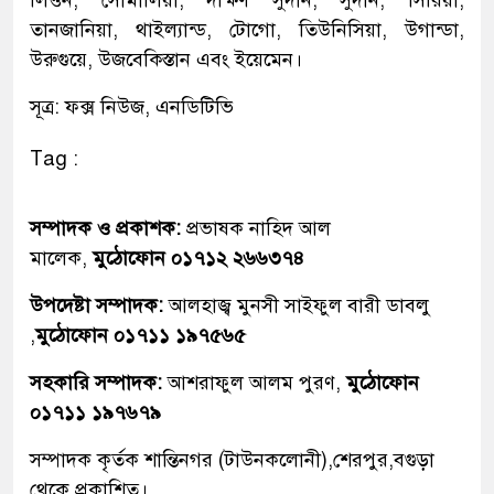
তানজানিয়া, থাইল্যান্ড, টোগো, তিউনিসিয়া, উগান্ডা,
উরুগুয়ে, উজবেকিস্তান এবং ইয়েমেন।
সূত্র: ফক্স নিউজ, এনডিটিভি
Tag :
সম্পাদক ও প্রকাশক:
প্রভাষক নাহিদ আল
মালেক,
মুঠোফোন ০১৭১২ ২৬৬৩৭৪
উপদেষ্টা সম্পাদক:
আলহাজ্ব মুনসী সাইফুল বারী ডাবলু
,
মুঠোফোন ০১৭১১ ১৯৭৫৬৫
সহকারি সম্পাদক:
আশরাফুল আলম পুরণ,
মুঠোফোন
০১৭১১ ১৯৭৬৭৯
সম্পাদক কৃর্তক শান্তিনগর (টাউনকলোনী),শেরপুর,বগুড়া
থেকে প্রকাশিত।