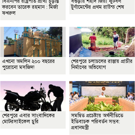
বিএনপির রাষ্ট্রপতি প্রার্থী চূড়ান্ত
বগুড়ায় শহীদ জিয়া ফুটবল
করবেন তারেক রহমান : মির্জা
টুর্ণামেন্টের প্রথম রাউন্ড শেষ
ফখরুল
এখনো অমলিন ২০০ বছরের
শেরপুরে চলাচলের রাস্তায় প্রাচীর
পুরোনো মসজিদ!
নির্মাণের অভিযোগ
শেরপুরে এবার সাংবাদিকের
সমন্বিত প্রচেষ্টায় অর্থনীতিতে
মোটরসাইকেল চুরি
ইতিবাচক পরিবর্তন সম্ভব:
প্রধানমন্ত্রী