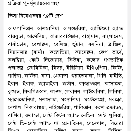
প্রক্রিয়া পুনর্মূল্যায়নের অংশ।
ভিসা নিষেধাজ্ঞায় ৭৫টি দেশ
আফগানিস্তান, আলবেনিয়া, আলজেরিয়া, অ্যান্টিগুয়া অ্যান্ড
বারবুডা, আর্মেনিয়া, আজারবাইজান, বাহামাস, বাংলাদেশ,
বার্বাডোস, বেলারুস, বেলিজ, ভুটান, বসনিয়া, ব্রাজিল,
মিয়ানমার (বার্মা), কম্বোডিয়া, ক্যামেরুন, কেপ ভার্দে,
কলম্বিয়া, কোট দিভোয়ার, কিউবা, কঙ্গোর গণতান্ত্রিক
প্রজাতন্ত্র, ডোমিনিকা, মিসর, ইরিত্রিয়া, ইথিওপিয়া, ফিজি,
গাম্বিয়া, জর্জিয়া, ঘানা, গ্রেনাডা, গুয়াতেমালা, গিনি, হাইতি,
ইরান, ইরাক, জ্যামাইকা, জর্ডান, কাজাখস্তান, কসোভো,
কুয়েত, কিরগিজস্তান, লাওস, লেবানন, লাইবেরিয়া, লিবিয়া,
ম্যাসেডোনিয়া, মলদোভা, মঙ্গোলিয়া, মন্টেনেগ্রো, মরক্কো,
নেপাল, নিকারাগুয়া, নাইজেরিয়া, পাকিস্তান, কঙ্গো প্রজাতন্ত্র,
রাশিয়া, রুয়ান্ডা, সেন্ট কিটস অ্যান্ড নেভিস, সেন্ট লুসিয়া,
সেন্ট ভিনসেন্ট অ্যান্ড দ্য গ্রেনাডিনস, সেনেগাল, সিয়েরা
লিওন, সোমালিয়া, দক্ষিণ সুদান, সুদান, সিরিয়া,