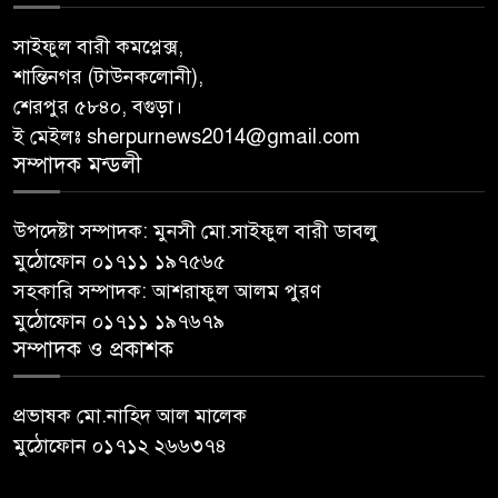
সাইফুল বারী কমপ্লেক্স,
শান্তিনগর (টাউনকলোনী),
শেরপুর ৫৮৪০, বগুড়া।
ই মেইলঃ sherpurnews2014@gmail.com
সম্পাদক মন্ডলী
উপদেষ্টা সম্পাদক: মুনসী মো.সাইফুল বারী ডাবলু
মুঠোফোন ০১৭১১ ১৯৭৫৬৫
সহকারি সম্পাদক: আশরাফুল আলম পুরণ
মুঠোফোন ০১৭১১ ১৯৭৬৭৯
সম্পাদক ও প্রকাশক
প্রভাষক মো.নাহিদ আল মালেক
মুঠোফোন ০১৭১২ ২৬৬৩৭৪