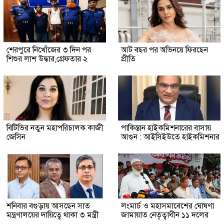
শেরপুরে নিখোঁজের ৩ দিন পর
আট বছর পর অভিনয়ে ফিরছেন
শিশুর লাশ উদ্ধার,গ্রেফতার ২
প্রীতি
বিটিভির নতুন মহাপরিচালক কাজী
পাকিস্তান হাইকমিশনারের বাসায়
জেসিন
আগুন : আইসিইউতে হাইকমিশনার
শনিবার বগুড়ায় আসছেন সাত
লংমার্চ ও মহাসমাবেশের ঘোষণা
মন্ত্রণালয়ের দায়িত্বে থাকা ৩ মন্ত্রী
জামায়াত নেতৃত্বাধীন ১১ দলের