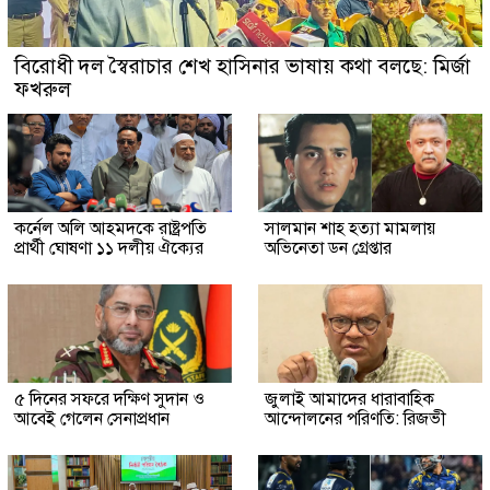
বিরোধী দল স্বৈরাচার শেখ হাসিনার ভাষায় কথা বলছে: মির্জা
ফখরুল
কর্নেল অলি আহমদকে রাষ্ট্রপতি
সালমান শাহ হত্যা মামলায়
প্রার্থী ঘোষণা ১১ দলীয় ঐক্যের
অভিনেতা ডন গ্রেপ্তার
৫ দিনের সফরে দক্ষিণ সুদান ও
জুলাই আমাদের ধারাবাহিক
আবেই গেলেন সেনাপ্রধান
আন্দোলনের পরিণতি: রিজভী