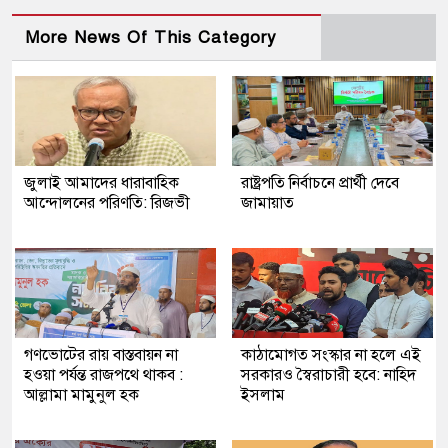
More News Of This Category
জুলাই আমাদের ধারাবাহিক
রাষ্ট্রপতি নির্বাচনে প্রার্থী দেবে
আন্দোলনের পরিণতি: রিজভী
জামায়াত
গণভোটের রায় বাস্তবায়ন না
কাঠামোগত সংস্কার না হলে এই
হওয়া পর্যন্ত রাজপথে থাকব :
সরকারও স্বৈরাচারী হবে: নাহিদ
আল্লামা মামুনুল হক
ইসলাম