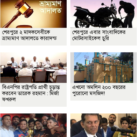
শেরপুরে ২ মাদকসেবীকে
শেরপুরে এবার সাংবাদিকের
ভ্রাম্যমাণ আদালতে কারাদন্ড
মোটরসাইকেল চুরি
বিএনপির রাষ্ট্রপতি প্রার্থী চূড়ান্ত
এখনো অমলিন ২০০ বছরের
করবেন তারেক রহমান : মির্জা
পুরোনো মসজিদ!
ফখরুল