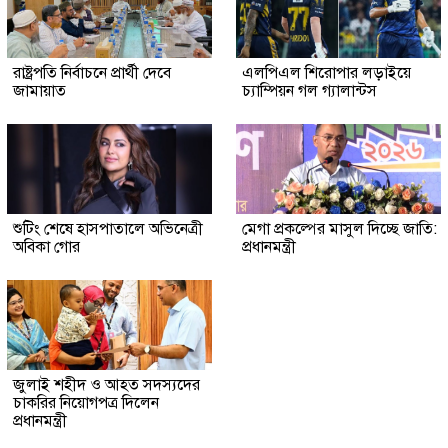
রাষ্ট্রপতি নির্বাচনে প্রার্থী দেবে
এলপিএল শিরোপার লড়াইয়ে
জামায়াত
চ্যাম্পিয়ন গল গ্যালান্টস
শুটিং শেষে হাসপাতালে অভিনেত্রী
মেগা প্রকল্পের মাসুল দিচ্ছে জাতি:
অবিকা গোর
প্রধানমন্ত্রী
জুলাই শহীদ ও আহত সদস্যদের
চাকরির নিয়োগপত্র দিলেন
প্রধানমন্ত্রী