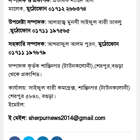
সম্পাদক ও প্রকাশক:
প্রভাষক নাহিদ আল
মালেক,
মুঠোফোন ০১৭১২ ২৬৬৩৭৪
উপদেষ্টা সম্পাদক:
আলহাজ্ব মুনসী সাইফুল বারী ডাবলু
,
মুঠোফোন ০১৭১১ ১৯৭৫৬৫
সহকারি সম্পাদক:
আশরাফুল আলম পুরণ,
মুঠোফোন
০১৭১১ ১৯৭৬৭৯
সম্পাদক কৃর্তক শান্তিনগর (টাউনকলোনী),শেরপুর,বগুড়া
থেকে প্রকাশিত।
কার্যালয়: সাইফুল বারী কমপ্লেক্স, শান্তিনগর (টাউনকলোনী)
শেরপুর ৫৮৪০, বগুড়া।
ইমেইল:
ই মেইল: sherpurnews2014@gmail.com