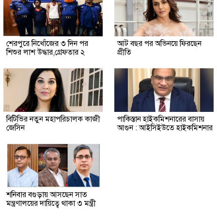
শেরপুরে নিখোঁজের ৩ দিন পর
আট বছর পর অভিনয়ে ফিরছেন
শিশুর লাশ উদ্ধার,গ্রেফতার ২
প্রীতি
বিটিভির নতুন মহাপরিচালক কাজী
পাকিস্তান হাইকমিশনারের বাসায়
জেসিন
আগুন : আইসিইউতে হাইকমিশনার
শনিবার বগুড়ায় আসছেন সাত
মন্ত্রণালয়ের দায়িত্বে থাকা ৩ মন্ত্রী