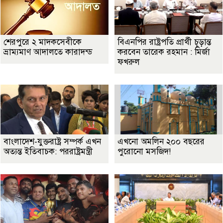
শেরপুরে ২ মাদকসেবীকে
বিএনপির রাষ্ট্রপতি প্রার্থী চূড়ান্ত
ভ্রাম্যমাণ আদালতে কারাদন্ড
করবেন তারেক রহমান : মির্জা
ফখরুল
বাংলাদেশ-যুক্তরাষ্ট্র সম্পর্ক এখন
এখনো অমলিন ২০০ বছরের
অত্যন্ত ইতিবাচক: পররাষ্ট্রমন্ত্রী
পুরোনো মসজিদ!