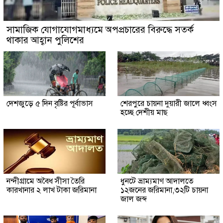
সামাজিক যোগাযোগমাধ্যমে অপপ্রচারের বিরুদ্ধে সতর্ক
থাকার আহ্বান পুলিশের
দেশজুড়ে ৫ দিন বৃষ্টির পূর্বাভাস
শেরপুরে চায়না দুয়ারী জালে ধ্বংস
হচ্ছে দেশীয় মাছ
নন্দীগ্রামে অবৈধ সীসা তৈরি
ধুনটে ভ্রাম্যমাণ আদালতে
কারখানার ২ লাখ টাকা জরিমানা
১২জনের জরিমানা,৩২টি চায়না
জাল জব্দ