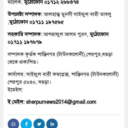
মালেক,
মুঠোফোন ০১৭১২ ২৬৬৩৭৪
উপদেষ্টা সম্পাদক:
আলহাজ্ব মুনসী সাইফুল বারী ডাবলু
,
মুঠোফোন ০১৭১১ ১৯৭৫৬৫
সহকারি সম্পাদক:
আশরাফুল আলম পুরণ,
মুঠোফোন
০১৭১১ ১৯৭৬৭৯
সম্পাদক কৃর্তক শান্তিনগর (টাউনকলোনী),শেরপুর,বগুড়া
থেকে প্রকাশিত।
কার্যালয়: সাইফুল বারী কমপ্লেক্স, শান্তিনগর (টাউনকলোনী)
শেরপুর ৫৮৪০, বগুড়া।
ইমেইল:
ই মেইল: sherpurnews2014@gmail.com