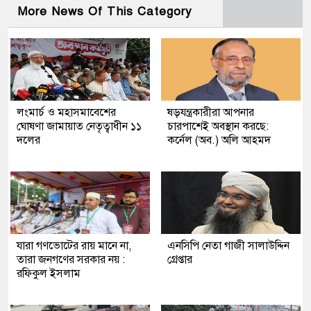
More News Of This Category
লংমার্চ ও মহাসমাবেশের
ষড়যন্ত্রকারীরা আপনার
ঘোষণা জামায়াত নেতৃত্বাধীন ১১
চারপাশেই অবস্থান করছে:
দলের
কর্নেল (অব.) অলি আহমদ
যারা গণভোটের রায় মানে না,
এনসিপি নেতা গাজী সালাউদ্দিন
তারা জনগণের সরকার নয় :
গ্রেপ্তার
রফিকুল ইসলাম