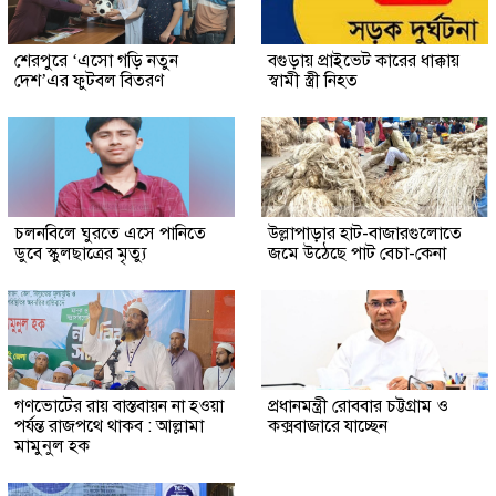
শেরপুরে ‘এসো গড়ি নতুন
বগুড়ায় প্রাইভেট কারের ধাক্কায়
দেশ’এর ফুটবল বিতরণ
স্বামী স্ত্রী নিহত
চলনবিলে ঘুরতে এসে পানিতে
উল্লাপাড়ার হাট-বাজারগুলোতে
ডুবে স্কুলছাত্রের মৃত্যু
জমে উঠেছে পাট বেচা-কেনা
গণভোটের রায় বাস্তবায়ন না হওয়া
প্রধানমন্ত্রী রোববার চট্টগ্রাম ও
পর্যন্ত রাজপথে থাকব : আল্লামা
কক্সবাজারে যাচ্ছেন
মামুনুল হক