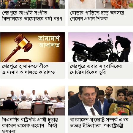
শেরপুরে ডাংগুলি সংগীত
ঘোড়ার গাড়িতে চড়ে অবসরে
বিদ্যালয়ের আয়োজনে বর্ষা বরণ
গেলেন প্রধান শিক্ষক
শেরপুরে ২ মাদকসেবীকে
শেরপুরে এবার সাংবাদিকের
ভ্রাম্যমাণ আদালতে কারাদন্ড
মোটরসাইকেল চুরি
বিএনপির রাষ্ট্রপতি প্রার্থী চূড়ান্ত
বাংলাদেশ-যুক্তরাষ্ট্র সম্পর্ক এখন
করবেন তারেক রহমান : মির্জা
অত্যন্ত ইতিবাচক: পররাষ্ট্রমন্ত্রী
ফখরুল