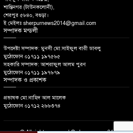
শান্তিনগর (টাউনকলোনী),
শেরপুর ৫৮৪০, বগুড়া।
ই মেইলঃ sherpurnews2014@gmail.com
সম্পাদক মন্ডলী
উপদেষ্টা সম্পাদক: মুনসী মো.সাইফুল বারী ডাবলু
মুঠোফোন ০১৭১১ ১৯৭৫৬৫
সহকারি সম্পাদক: আশরাফুল আলম পুরণ
মুঠোফোন ০১৭১১ ১৯৭৬৭৯
সম্পাদক ও প্রকাশক
প্রভাষক মো.নাহিদ আল মালেক
মুঠোফোন ০১৭১২ ২৬৬৩৭৪
© All rights reserved © sherpurnews24