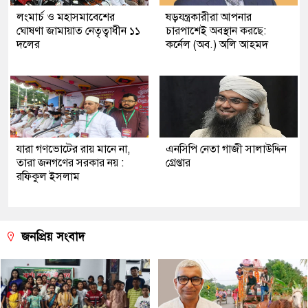
লংমার্চ ও মহাসমাবেশের
ষড়যন্ত্রকারীরা আপনার
ঘোষণা জামায়াত নেতৃত্বাধীন ১১
চারপাশেই অবস্থান করছে:
দলের
কর্নেল (অব.) অলি আহমদ
যারা গণভোটের রায় মানে না,
এনসিপি নেতা গাজী সালাউদ্দিন
তারা জনগণের সরকার নয় :
গ্রেপ্তার
রফিকুল ইসলাম
জনপ্রিয় সংবাদ