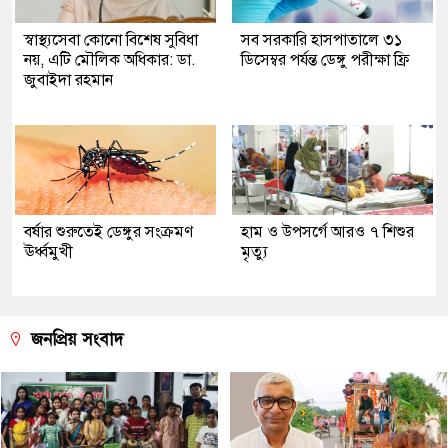
স্বাস্থ্যসেবা কোনো বিশেষ সুবিধা
সব সরকারি হাসপাতালে ৩১
নয়, এটি মৌলিক অধিকার: ডা.
ডিসেম্বর পর্যন্ত ডেঙ্গু পরীক্ষা ফ্রি
জুবাইদা রহমান
বর্ষার শুরুতেই ডেঙ্গুর সংক্রমণ
হাম ও উপসর্গে আরও ৭ শিশুর
ঊর্ধ্বমুখী
মৃত্যু
জনপ্রিয় সংবাদ