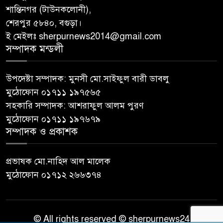
শান্তিনগর (টাউনকলোনী),
শেরপুর ৫৮৪০, বগুড়া।
ই মেইলঃ sherpurnews2014@gmail.com
সম্পাদক মন্ডলী
উপদেষ্টা সম্পাদক: মুনসী মো.সাইফুল বারী ডাবলু
মুঠোফোন ০১৭১১ ১৯৭৫৬৫
সহকারি সম্পাদক: আশরাফুল আলম পুরণ
মুঠোফোন ০১৭১১ ১৯৭৬৭৯
সম্পাদক ও প্রকাশক
প্রভাষক মো.নাহিদ আল মালেক
মুঠোফোন ০১৭১২ ২৬৬৩৭৪
© All rights reserved © sherpurnews24