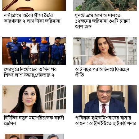
নন্দীগ্রামে অবৈধ সীসা তৈরি
ধুনটে ভ্রাম্যমাণ আদালতে
কারখানার ২ লাখ টাকা জরিমানা
১২জনের জরিমানা,৩২টি চায়না
জাল জব্দ
শেরপুরে নিখোঁজের ৩ দিন পর
আট বছর পর অভিনয়ে ফিরছেন
শিশুর লাশ উদ্ধার,গ্রেফতার ২
প্রীতি
বিটিভির নতুন মহাপরিচালক কাজী
পাকিস্তান হাইকমিশনারের বাসায়
জেসিন
আগুন : আইসিইউতে হাইকমিশনার