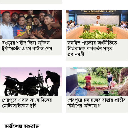
বগুড়ায় শহীদ জিয়া ফুটবল
সমন্বিত প্রচেষ্টায় অর্থনীতিতে
টুর্ণামেন্টের প্রথম রাউন্ড শেষ
ইতিবাচক পরিবর্তন সম্ভব:
প্রধানমন্ত্রী
শেরপুরে এবার সাংবাদিকের
শেরপুরে চলাচলের রাস্তায় প্রাচীর
মোটরসাইকেল চুরি
নির্মাণের অভিযোগ
সর্বশেষ সংবাদ