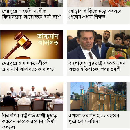
শেরপুরে ডাংগুলি সংগীত
ঘোড়ার গাড়িতে চড়ে অবসরে
বিদ্যালয়ের আয়োজনে বর্ষা বরণ
গেলেন প্রধান শিক্ষক
শেরপুরে ২ মাদকসেবীকে
বাংলাদেশ-যুক্তরাষ্ট্র সম্পর্ক এখন
ভ্রাম্যমাণ আদালতে কারাদন্ড
অত্যন্ত ইতিবাচক: পররাষ্ট্রমন্ত্রী
বিএনপির রাষ্ট্রপতি প্রার্থী চূড়ান্ত
এখনো অমলিন ২০০ বছরের
করবেন তারেক রহমান : মির্জা
পুরোনো মসজিদ!
ফখরুল