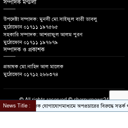
সম্পাদক মন্ডলী
উপদেষ্টা সম্পাদক: মুনসী মো.সাইফুল বারী ডাবলু
মুঠোফোন ০১৭১১ ১৯৭৫৬৫
সহকারি সম্পাদক: আশরাফুল আলম পুরণ
মুঠোফোন ০১৭১১ ১৯৭৬৭৯
সম্পাদক ও প্রকাশক
প্রভাষক মো.নাহিদ আল মালেক
মুঠোফোন ০১৭১২ ২৬৬৩৭৪
© All rights reserved © sherpurnews24
News Title :
সামাজিক যোগাযোগমাধ্যমে অপপ্রচারের বিরুদ্ধে সতর্ক থাকার আ
Developer Contact