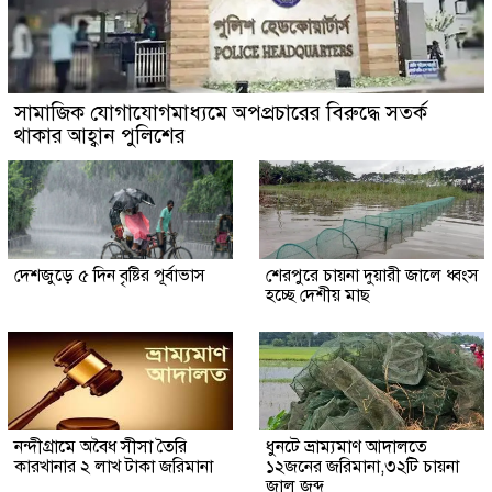
সামাজিক যোগাযোগমাধ্যমে অপপ্রচারের বিরুদ্ধে সতর্ক
থাকার আহ্বান পুলিশের
দেশজুড়ে ৫ দিন বৃষ্টির পূর্বাভাস
শেরপুরে চায়না দুয়ারী জালে ধ্বংস
হচ্ছে দেশীয় মাছ
নন্দীগ্রামে অবৈধ সীসা তৈরি
ধুনটে ভ্রাম্যমাণ আদালতে
কারখানার ২ লাখ টাকা জরিমানা
১২জনের জরিমানা,৩২টি চায়না
জাল জব্দ