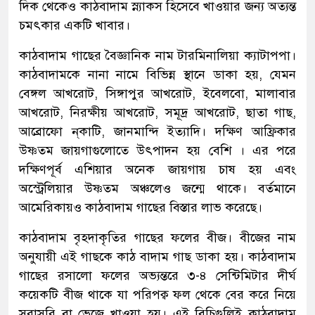
দিক থেকেও কাঠবাদাম স্ন্যাকস হিসেবে খাওয়ার জন্য অত্যন্ত
চমৎকার একটি খাবার।
কাঠবাদাম গাছের বৈজ্ঞানিক নাম টারমিনালিয়া ক্যাটাপপা।
কাঠবাদামকে নানা নামে বিভিন্ন স্থানে ডাকা হয়, যেমন
বেঙ্গল আখরোট, সিঙ্গাপুর আখরোট, ইবেলবো, মালাবার
আখরোট, নিরক্ষীয় আখরোট, সমূদ্র আখরোট, ছাতা গাছ,
আব্রোফো ন্‌কাটি, জানমান্দি ইত্যাদি। দক্ষিণ আফ্রিকার
উষ্ণতম জায়গাগুলোতে উৎপাদন হয় বেশি । এর পরে
দক্ষিণপূর্ব এশিয়ার অনেক জায়গায় চাষ হয় এবং
অস্ট্রেলিয়ার উষ্ণতম অঞ্চলেও জন্মে থাকে। বর্তমানে
আমেরিকায়ও কাঠবাদাম গাছের বিস্তার লাভ করেছে।
কাঠবাদাম বৃহদাকৃতির গাছের ফলের বীজ। বীজের নাম
অনুযায়ী এই গাছকে কাঠ বাদাম গাছ ডাকা হয়। কাঠবাদাম
গাছের রসালো ফলের অভ্যন্তরে ৩-৪ সেন্টিমিটার দীর্ঘ
কয়েকটি বীজ থাকে যা পরিপক্ব ফল থেকে বের করে নিয়ে
সরাসরি বা ভেজে খাওয়া হয়। এই বিচিগুলিই কাঠবাদাম