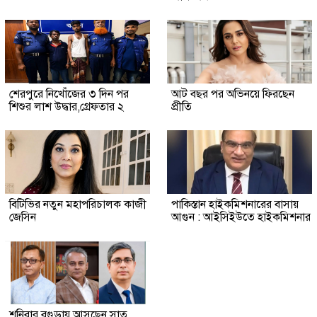
শেরপুরে নিখোঁজের ৩ দিন পর
আট বছর পর অভিনয়ে ফিরছেন
শিশুর লাশ উদ্ধার,গ্রেফতার ২
প্রীতি
বিটিভির নতুন মহাপরিচালক কাজী
পাকিস্তান হাইকমিশনারের বাসায়
জেসিন
আগুন : আইসিইউতে হাইকমিশনার
শনিবার বগুড়ায় আসছেন সাত