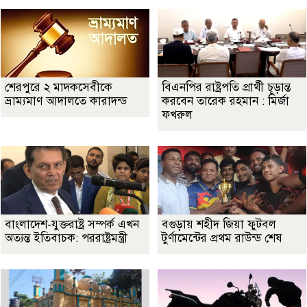
শেরপুরে ২ মাদকসেবীকে
বিএনপির রাষ্ট্রপতি প্রার্থী চূড়ান্ত
ভ্রাম্যমাণ আদালতে কারাদন্ড
করবেন তারেক রহমান : মির্জা
ফখরুল
বাংলাদেশ-যুক্তরাষ্ট্র সম্পর্ক এখন
বগুড়ায় শহীদ জিয়া ফুটবল
অত্যন্ত ইতিবাচক: পররাষ্ট্রমন্ত্রী
টুর্ণামেন্টের প্রথম রাউন্ড শেষ