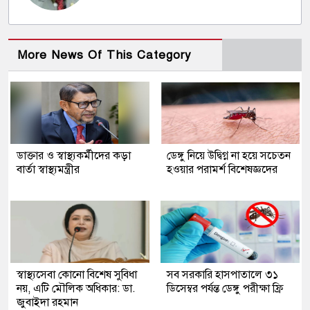
More News Of This Category
ডাক্তার ও স্বাস্থ্যকর্মীদের কড়া
ডেঙ্গু নিয়ে উদ্বিগ্ন না হয়ে সচেতন
বার্তা স্বাস্থ্যমন্ত্রীর
হওয়ার পরামর্শ বিশেষজ্ঞদের
স্বাস্থ্যসেবা কোনো বিশেষ সুবিধা
সব সরকারি হাসপাতালে ৩১
নয়, এটি মৌলিক অধিকার: ডা.
ডিসেম্বর পর্যন্ত ডেঙ্গু পরীক্ষা ফ্রি
জুবাইদা রহমান