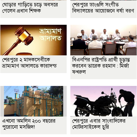
ঘোড়ার গাড়িতে চড়ে অবসরে
শেরপুরে ডাংগুলি সংগীত
গেলেন প্রধান শিক্ষক
বিদ্যালয়ের আয়োজনে বর্ষা বরণ
শেরপুরে ২ মাদকসেবীকে
বিএনপির রাষ্ট্রপতি প্রার্থী চূড়ান্ত
ভ্রাম্যমাণ আদালতে কারাদন্ড
করবেন তারেক রহমান : মির্জা
ফখরুল
এখনো অমলিন ২০০ বছরের
শেরপুরে এবার সাংবাদিকের
পুরোনো মসজিদ!
মোটরসাইকেল চুরি