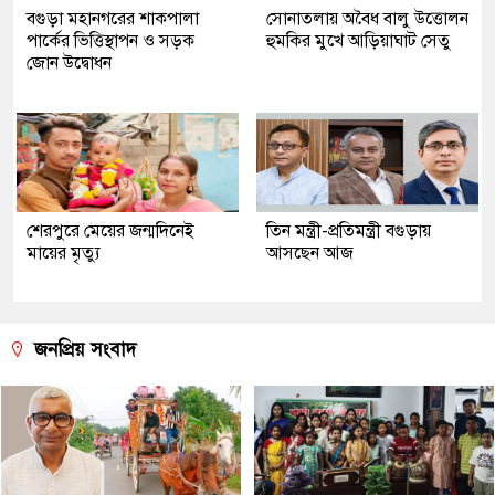
বগুড়া মহানগরের শাকপালা
সোনাতলায় অবৈধ বালু উত্তোলন
পার্কের ভিত্তিস্থাপন ও সড়ক
হুমকির মুখে আড়িয়াঘাট সেতু
জোন উদ্বোধন
শেরপুরে মেয়ের জন্মদিনেই
তিন মন্ত্রী-প্রতিমন্ত্রী বগুড়ায়
মায়ের মৃত্যু
আসছেন আজ
জনপ্রিয় সংবাদ