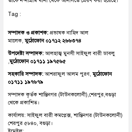
তাকে নন্দীগ্রাম থানা থেকে আদালতে প্রেরণ করা হয়েছে।
Tag :
সম্পাদক ও প্রকাশক:
প্রভাষক নাহিদ আল
মালেক,
মুঠোফোন ০১৭১২ ২৬৬৩৭৪
উপদেষ্টা সম্পাদক:
আলহাজ্ব মুনসী সাইফুল বারী ডাবলু
,
মুঠোফোন ০১৭১১ ১৯৭৫৬৫
সহকারি সম্পাদক:
আশরাফুল আলম পুরণ,
মুঠোফোন
০১৭১১ ১৯৭৬৭৯
সম্পাদক কৃর্তক শান্তিনগর (টাউনকলোনী),শেরপুর,বগুড়া
থেকে প্রকাশিত।
কার্যালয়: সাইফুল বারী কমপ্লেক্স, শান্তিনগর (টাউনকলোনী)
শেরপুর ৫৮৪০, বগুড়া।
ইমেইল: