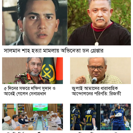
সালমান শাহ হত্যা মামলায় অভিনেতা ডন গ্রেপ্তার
৫ দিনের সফরে দক্ষিণ সুদান ও
জুলাই আমাদের ধারাবাহিক
আবেই গেলেন সেনাপ্রধান
আন্দোলনের পরিণতি: রিজভী