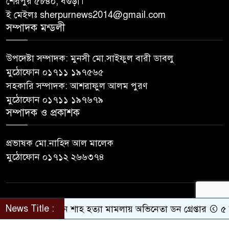
শেরপুর ৫৮৪০, বগুড়া।
ই মেইলঃ sherpurnews2014@gmail.com
সম্পাদক মন্ডলী
উপদেষ্টা সম্পাদক: মুনসী মো.সাইফুল বারী ডাবলু
মুঠোফোন ০১৭১১ ১৯৭৫৬৫
সহকারি সম্পাদক: আশরাফুল আলম পুরণ
মুঠোফোন ০১৭১১ ১৯৭৬৭৯
সম্পাদক ও প্রকাশক
প্রভাষক মো.নাহিদ আল মালেক
মুঠোফোন ০১৭১২ ২৬৬৩৭৪
© All rights reserved © sherpurnews24
News Title :
সালমান শাহ হত্যা মামলায় অভিনেতা ডন গ্রেপ্তার
৫ দিনের 
Developer Contact