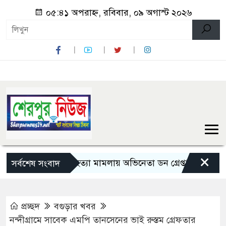
০৫:৪১ অপরাহ্ন, রবিবার, ০৯ অগাস্ট ২০২৬
×
সালমান শাহ হত্যা মামলায় অভিনেতা ডন গ্রেপ্তার
৫ দিনের সফ
সর্বশেষ সংবাদ
প্রচ্ছদ
বগুড়ার খবর
নন্দীগ্রামে সাবেক এমপি তানসেনের ভাই রুস্তম গ্রেফতার