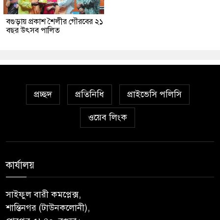
বগুড়ায় প্রকাশ শৈলীর গৌরবের ২১
বছর উৎসব পা‌লিত
প্রচ্ছদ
প্রতিনিধি
প্রাইভেসি পলিসি
ওয়েব লিংক
কার্যালয়
সাইফুল বারী কমপ্লেক্স,
শান্তিনগর (টাউনকলোনী),