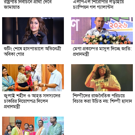
রাষ্ট্রপতি নির্বাচনে প্রার্থী দেবে
এলপিএল শিরোপার লড়াইয়ে
জামায়াত
চ্যাম্পিয়ন গল গ্যালান্টস
শুটিং শেষে হাসপাতালে অভিনেত্রী
মেগা প্রকল্পের মাসুল দিচ্ছে জাতি:
অবিকা গোর
প্রধানমন্ত্রী
জুলাই শহীদ ও আহত সদস্যদের
শিল্পীদের রাজনৈতিক পরিচয়ে
চাকরির নিয়োগপত্র দিলেন
বিচার করা উচিত নয়: শিল্পী হাসান
প্রধানমন্ত্রী