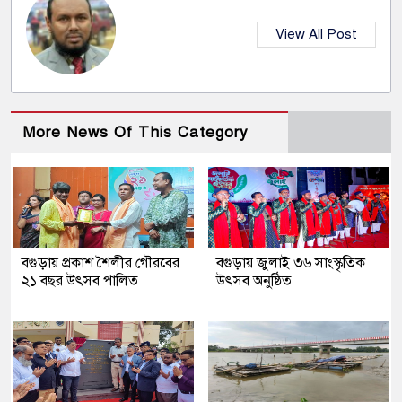
View All Post
More News Of This Category
বগুড়ায় প্রকাশ শৈলীর গৌরবের
বগুড়ায় জুলাই ৩৬ সাংস্কৃতিক
২১ বছর উৎসব পা‌লিত
উৎসব অনুষ্ঠিত