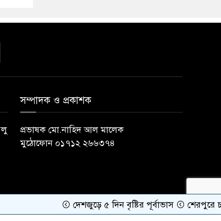
সম্পাদক ও প্রকাশক
বলু
প্রভাষক মো.নাহিদ আল মালেক
মুঠোফোন ০১৭১২ ২৬৬৩৭৪
দেশজুড়ে ৫ দিন বৃষ্টির পূর্বাভাস
শেরপুরে চায়না দুয়ারী 
Developer Contact