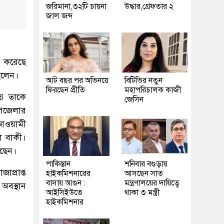
জরিমানা,৩২টি চায়না
উদ্ধার,গ্রেফতার ২
জাল জব্দ
ার করেছে
িলেন।
আট বছর পর অভিনয়ে
বিটিভির নতুন
ফিরছেন প্রীতি
মহাপরিচালক কাজী
য়ে তাকে
জেসিন
উপজেলার
 আওয়ামী
েল বাকী।
েছেন।
পাকিস্তান
শনিবার বগুড়ায়
প্রাপ্ত
হাইকমিশনারের
আসছেন সাত
বাসায় আগুন :
মন্ত্রণালয়ের দায়িত্বে
অবস্থান
আইসিইউতে
থাকা ৩ মন্ত্রী
হাইকমিশনার