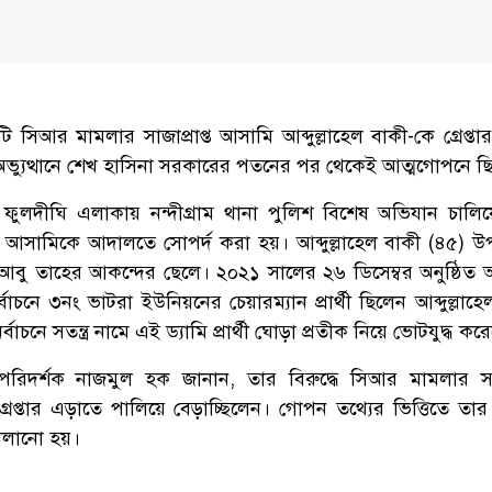
রটি সিআর মামলার সাজাপ্রাপ্ত আসামি আব্দুল্লাহেল বাকী-কে গ্রেপ্ত
অভ্যুত্থানে শেখ হাসিনা সরকারের পতনের পর থেকেই আত্মগোপনে ছ
র ফুলদীঘি এলাকায় নন্দীগ্রাম থানা পুলিশ বিশেষ অভিযান চালি
নই আসামিকে আদালতে সোপর্দ করা হয়। আব্দুল্লাহেল বাকী (৪৫) 
 আবু তাহের আকন্দের ছেলে। ২০২১ সালের ২৬ ডিসেম্বর অনুষ্ঠিত
াচনে ৩নং ভাটরা ইউনিয়নের চেয়ারম্যান প্রার্থী ছিলেন আব্দুল্লাহ
বাচনে সতন্ত্র নামে এই ড্যামি প্রার্থী ঘোড়া প্রতীক নিয়ে ভোটযুদ্ধ কর
-পরিদর্শক নাজমুল হক জানান, তার বিরুদ্ধে সিআর মামলার সাজা
্রেপ্তার এড়াতে পালিয়ে বেড়াচ্ছিলেন। গোপন তথ্যের ভিত্তিতে তার 
চালানো হয়।