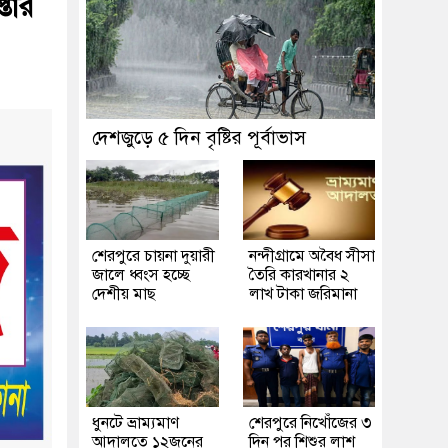
্তার
দেশজুড়ে ৫ দিন বৃষ্টির পূর্বাভাস
শেরপুরে চায়না দুয়ারী
নন্দীগ্রামে অবৈধ সীসা
জালে ধ্বংস হচ্ছে
তৈরি কারখানার ২
দেশীয় মাছ
লাখ টাকা জরিমানা
ধুনটে ভ্রাম্যমাণ
শেরপুরে নিখোঁজের ৩
আদালতে ১২জনের
দিন পর শিশুর লাশ