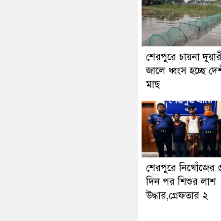
শেরপুরে চায়না দুয়ার
জালে ধ্বংস হচ্ছে দে
মাছ
শেরপুরে নিখোঁজের 
দিন পর শিশুর লাশ
উদ্ধার,গ্রেফতার ২