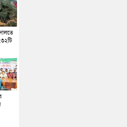
আদালতে
,৩২টি
র
ন