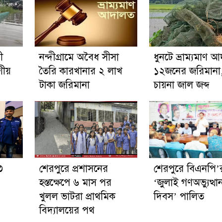
ী
নন্দীগ্রামে অবৈধ সীসা
ধুনটে ভ্রাম্যমাণ 
শীয়
তৈরি কারখানার ২ লাখ
১২জনের জরিমানা
টাকা জরিমানা
চায়না জাল জব্দ
৩
শেরপুরে প্রশাসনের
শেরপুরে বিএনপি’
হস্তক্ষেপে ৬ মাস পর
‘জুলাই গণঅভ্যুত্থা
খুলল ভাটরা প্রাথমিক
দিবস’ পালিত
বিদ্যালয়ের পথ