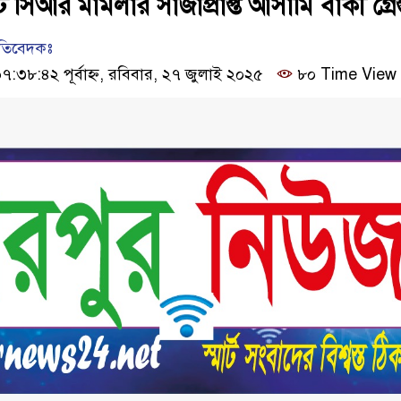
রটি সিআর মামলার সাজাপ্রাপ্ত আসামি বাকী গ্রেপ
রতিবেদকঃ
৩৮:৪২ পূর্বাহ্ন, রবিবার, ২৭ জুলাই ২০২৫
৮০ Time View