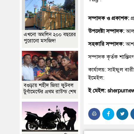
সম্পাদক ও প্রকাশক:
প
উপদেষ্টা সম্পাদক:
আলহ
এখনো অমলিন ২০০ বছরের
পুরোনো মসজিদ!
সহকারি সম্পাদক:
আশ
সম্পাদক কৃর্তক শান্ত
কার্যালয়: সাইফুল বারী
ইমেইল:
বগুড়ায় শহীদ জিয়া ফুটবল
ই মেইল: sherpurn
টুর্ণামেন্টের প্রথম রাউন্ড শেষ