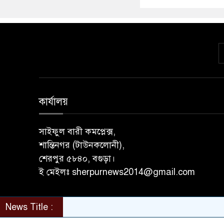
কার্যালয়
সাইফুল বারী কমপ্লেক্স,
শান্তিনগর (টাউনকলোনী),
শেরপুর ৫৮৪০, বগুড়া।
ই মেইলঃ sherpurnews2014@gmail.com
News Title :
© All rights reserved © sherpurnews24