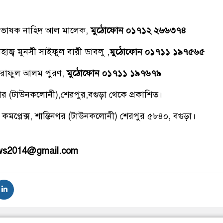
্রভাষক নাহিদ আল মালেক,
মুঠোফোন ০১৭১২ ২৬৬৩৭৪
াজ্ব মুনসী সাইফুল বারী ডাবলু ,
মুঠোফোন ০১৭১১ ১৯৭৫৬৫
রাফুল আলম পুরণ,
মুঠোফোন ০১৭১১ ১৯৭৬৭৯
িনগর (টাউনকলোনী),শেরপুর,বগুড়া থেকে প্রকাশিত।
 কমপ্লেক্স, শান্তিনগর (টাউনকলোনী) শেরপুর ৫৮৪০, বগুড়া।
ews2014@gmail.com