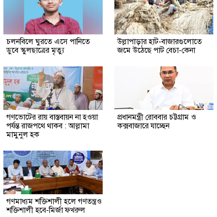
চলনবিলে ঘুরতে এসে পানিতে
উল্লাপাড়ার হাট-বাজারগুলোতে
ডুবে স্কুলছাত্রের মৃত্যু
জমে উঠেছে পাট বেচা-কেনা
গণভোটের রায় বাস্তবায়ন না হওয়া
প্রধানমন্ত্রী রোববার চট্টগ্রাম ও
পর্যন্ত রাজপথে থাকব : আল্লামা
কক্সবাজারে যাচ্ছেন
মামুনুল হক
গণমাধ্যম শক্তিশালী হলে গণতন্ত্রও
শক্তিশালী হবে-মির্জা ফখরুল