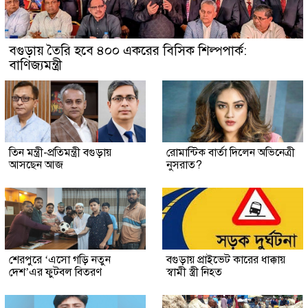
বগুড়ায় তৈরি হবে ৪০০ একরের বিসিক শিল্পপার্ক:
বাণিজ্যমন্ত্রী
তিন মন্ত্রী-প্রতিমন্ত্রী বগুড়ায়
রোমান্টিক বার্তা দিলেন অভিনেত্রী
আসছেন আজ
নুসরাত?
শেরপুরে ‘এসো গড়ি নতুন
বগুড়ায় প্রাইভেট কারের ধাক্কায়
দেশ’এর ফুটবল বিতরণ
স্বামী স্ত্রী নিহত