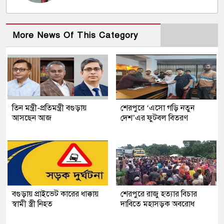
More News Of This Category
তিন মন্ত্রী-প্রতিমন্ত্রী বগুড়ায়
শেরপুরে ‘এসো গড়ি নতুন
আসছেন আজ
দেশ’এর ফুটবল বিতরণ
বগুড়ায় প্রাইভেট কারের ধাক্কায়
শেরপুরে রাজু হত্যার বিচার
স্বামী স্ত্রী নিহত
দাবিতে মহাসড়ক অবরোধ