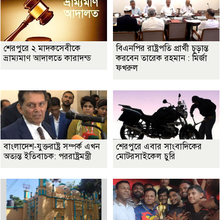
শেরপুরে ২ মাদকসেবীকে
বিএনপির রাষ্ট্রপতি প্রার্থী চূড়ান্ত
ভ্রাম্যমাণ আদালতে কারাদন্ড
করবেন তারেক রহমান : মির্জা
ফখরুল
বাংলাদেশ-যুক্তরাষ্ট্র সম্পর্ক এখন
শেরপুরে এবার সাংবাদিকের
অত্যন্ত ইতিবাচক: পররাষ্ট্রমন্ত্রী
মোটরসাইকেল চুরি