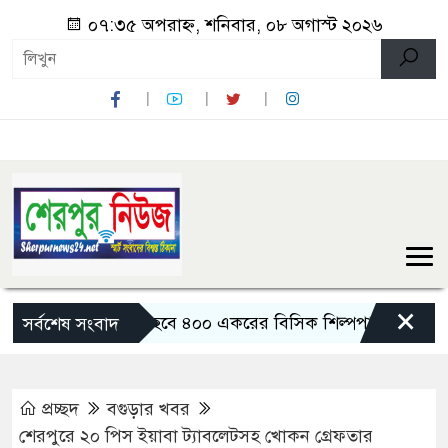
০৭:৩৫ অপরাহ্ন, শনিবার, ০৮ অগাস্ট ২০২৬
×
বগুড়ায় তৈরি হবে ৪০০ একরের বিসিক শিল্পপার্ক: বাণিজ্যমন্ত্রী
সর্বশেষ সংবাদ
প্রচ্ছদ
বগুড়ার খবর
শেরপুরে ২০ পিস ইয়াবা ট্যাবলেটসহ খোকন গ্রেফতার