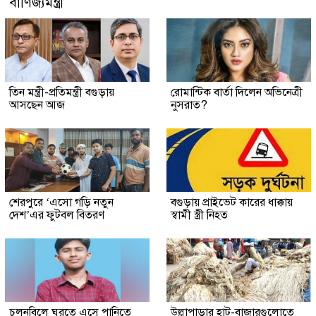
বাণিজ্যমন্ত্রী
তিন মন্ত্রী-প্রতিমন্ত্রী বগুড়ায়
রোমান্টিক বার্তা দিলেন অভিনেত্রী
আসছেন আজ
নুসরাত?
শেরপুরে ‘এসো গড়ি নতুন
বগুড়ায় প্রাইভেট কারের ধাক্কায়
দেশ’এর ফুটবল বিতরণ
স্বামী স্ত্রী নিহত
চলনবিলে ঘুরতে এসে পানিতে
উল্লাপাড়ার হাট-বাজারগুলোতে