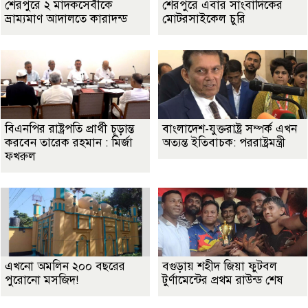
শেরপুরে ২ মাদকসেবীকে
শেরপুরে এবার সাংবাদিকের
ভ্রাম্যমাণ আদালতে কারাদন্ড
মোটরসাইকেল চুরি
বিএনপির রাষ্ট্রপতি প্রার্থী চূড়ান্ত
বাংলাদেশ-যুক্তরাষ্ট্র সম্পর্ক এখন
করবেন তারেক রহমান : মির্জা
অত্যন্ত ইতিবাচক: পররাষ্ট্রমন্ত্রী
ফখরুল
এখনো অমলিন ২০০ বছরের
বগুড়ায় শহীদ জিয়া ফুটবল
পুরোনো মসজিদ!
টুর্ণামেন্টের প্রথম রাউন্ড শেষ