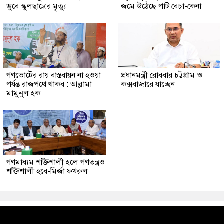
ডুবে স্কুলছাত্রের মৃত্যু
জমে উঠেছে পাট বেচা-কেনা
গণভোটের রায় বাস্তবায়ন না হওয়া
প্রধানমন্ত্রী রোববার চট্টগ্রাম ও
পর্যন্ত রাজপথে থাকব : আল্লামা
কক্সবাজারে যাচ্ছেন
মামুনুল হক
গণমাধ্যম শক্তিশালী হলে গণতন্ত্রও
শক্তিশালী হবে-মির্জা ফখরুল