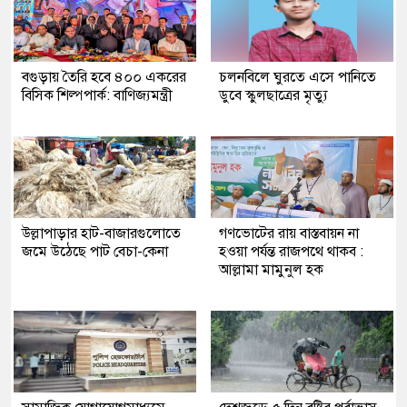
বগুড়ায় তৈরি হবে ৪০০ একরের
চলনবিলে ঘুরতে এসে পানিতে
বিসিক শিল্পপার্ক: বাণিজ্যমন্ত্রী
ডুবে স্কুলছাত্রের মৃত্যু
উল্লাপাড়ার হাট-বাজারগুলোতে
গণভোটের রায় বাস্তবায়ন না
জমে উঠেছে পাট বেচা-কেনা
হওয়া পর্যন্ত রাজপথে থাকব :
আল্লামা মামুনুল হক