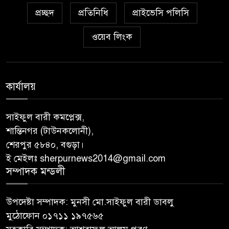
প্রচ্ছদ
প্রতিনিধি
প্রাইভেসি পলিসি
ওয়েব লিংক
কার্যালয়
সাইফুল বারী কমপ্লেক্স,
শান্তিনগর (টাউনকলোনী),
শেরপুর ৫৮৪০, বগুড়া।
ই মেইলঃ sherpurnews2014@gmail.com
সম্পাদক মন্ডলী
উপদেষ্টা সম্পাদক: মুনসী মো.সাইফুল বারী ডাবলু
মুঠোফোন ০১৭১১ ১৯৭৫৬৫