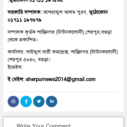
,
মুঠোফোন ০১৭১১ ১৯৭৫৬৫
সহকারি সম্পাদক:
আশরাফুল আলম পুরণ,
মুঠোফোন
০১৭১১ ১৯৭৬৭৯
সম্পাদক কৃর্তক শান্তিনগর (টাউনকলোনী),শেরপুর,বগুড়া
থেকে প্রকাশিত।
কার্যালয়: সাইফুল বারী কমপ্লেক্স, শান্তিনগর (টাউনকলোনী)
শেরপুর ৫৮৪০, বগুড়া।
ইমেইল:
ই মেইল: sherpurnews2014@gmail.com
Write Your Comment