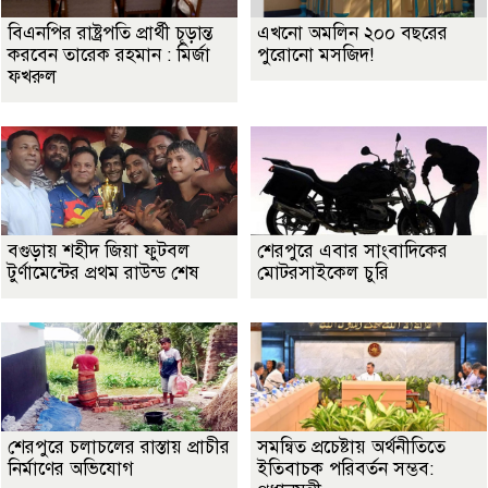
বিএনপির রাষ্ট্রপতি প্রার্থী চূড়ান্ত
এখনো অমলিন ২০০ বছরের
করবেন তারেক রহমান : মির্জা
পুরোনো মসজিদ!
ফখরুল
বগুড়ায় শহীদ জিয়া ফুটবল
শেরপুরে এবার সাংবাদিকের
টুর্ণামেন্টের প্রথম রাউন্ড শেষ
মোটরসাইকেল চুরি
শেরপুরে চলাচলের রাস্তায় প্রাচীর
সমন্বিত প্রচেষ্টায় অর্থনীতিতে
নির্মাণের অভিযোগ
ইতিবাচক পরিবর্তন সম্ভব: