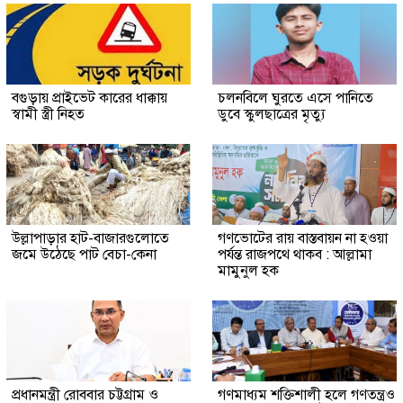
বগুড়ায় প্রাইভেট কারের ধাক্কায়
চলনবিলে ঘুরতে এসে পানিতে
স্বামী স্ত্রী নিহত
ডুবে স্কুলছাত্রের মৃত্যু
উল্লাপাড়ার হাট-বাজারগুলোতে
গণভোটের রায় বাস্তবায়ন না হওয়া
জমে উঠেছে পাট বেচা-কেনা
পর্যন্ত রাজপথে থাকব : আল্লামা
মামুনুল হক
প্রধানমন্ত্রী রোববার চট্টগ্রাম ও
গণমাধ্যম শক্তিশালী হলে গণতন্ত্রও