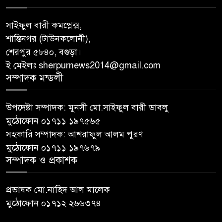
সাইফুল বারী কমপ্লেক্স,
শান্তিনগর (টাউনকলোনী),
শেরপুর ৫৮৪০, বগুড়া।
ই মেইলঃ sherpurnews2014@gmail.com
সম্পাদক মন্ডলী
উপদেষ্টা সম্পাদক: মুনসী মো.সাইফুল বারী ডাবলু
মুঠোফোন ০১৭১১ ১৯৭৫৬৫
সহকারি সম্পাদক: আশরাফুল আলম পুরণ
মুঠোফোন ০১৭১১ ১৯৭৬৭৯
সম্পাদক ও প্রকাশক
প্রভাষক মো.নাহিদ আল মালেক
মুঠোফোন ০১৭১২ ২৬৬৩৭৪