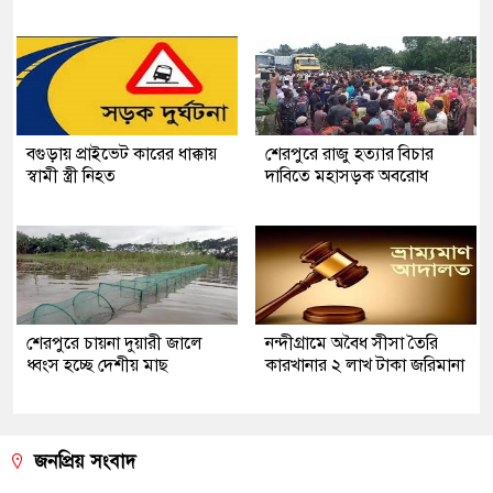
বগুড়ায় প্রাইভেট কারের ধাক্কায়
শেরপুরে রাজু হত্যার বিচার
স্বামী স্ত্রী নিহত
দাবিতে মহাসড়ক অবরোধ
শেরপুরে চায়না দুয়ারী জালে
নন্দীগ্রামে অবৈধ সীসা তৈরি
ধ্বংস হচ্ছে দেশীয় মাছ
কারখানার ২ লাখ টাকা জরিমানা
জনপ্রিয় সংবাদ