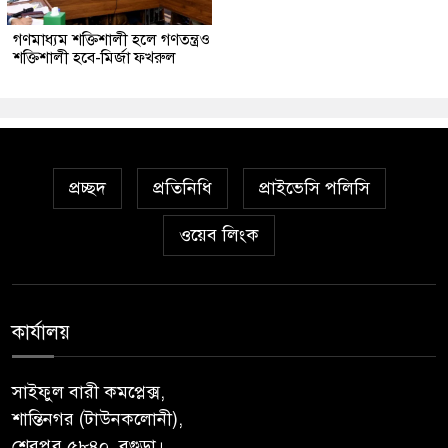
গণমাধ্যম শক্তিশালী হলে গণতন্ত্রও
শক্তিশালী হবে-মির্জা ফখরুল
প্রচ্ছদ
প্রতিনিধি
প্রাইভেসি পলিসি
ওয়েব লিংক
কার্যালয়
সাইফুল বারী কমপ্লেক্স,
শান্তিনগর (টাউনকলোনী),
শেরপুর ৫৮৪০, বগুড়া।