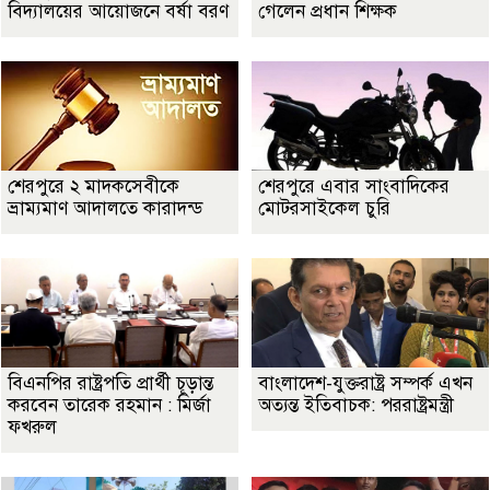
বিদ্যালয়ের আয়োজনে বর্ষা বরণ
গেলেন প্রধান শিক্ষক
শেরপুরে ২ মাদকসেবীকে
শেরপুরে এবার সাংবাদিকের
ভ্রাম্যমাণ আদালতে কারাদন্ড
মোটরসাইকেল চুরি
বিএনপির রাষ্ট্রপতি প্রার্থী চূড়ান্ত
বাংলাদেশ-যুক্তরাষ্ট্র সম্পর্ক এখন
করবেন তারেক রহমান : মির্জা
অত্যন্ত ইতিবাচক: পররাষ্ট্রমন্ত্রী
ফখরুল