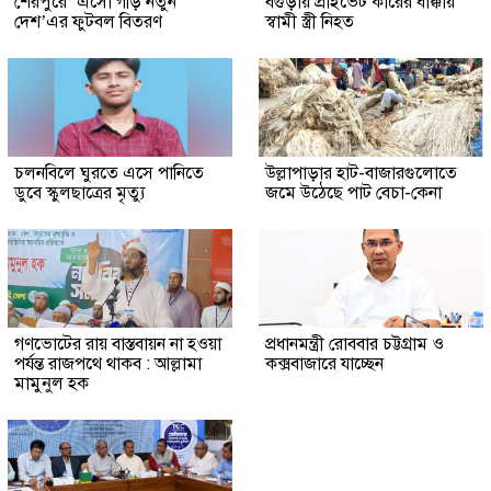
শেরপুরে ‘এসো গড়ি নতুন
বগুড়ায় প্রাইভেট কারের ধাক্কায়
দেশ’এর ফুটবল বিতরণ
স্বামী স্ত্রী নিহত
চলনবিলে ঘুরতে এসে পানিতে
উল্লাপাড়ার হাট-বাজারগুলোতে
ডুবে স্কুলছাত্রের মৃত্যু
জমে উঠেছে পাট বেচা-কেনা
গণভোটের রায় বাস্তবায়ন না হওয়া
প্রধানমন্ত্রী রোববার চট্টগ্রাম ও
পর্যন্ত রাজপথে থাকব : আল্লামা
কক্সবাজারে যাচ্ছেন
মামুনুল হক