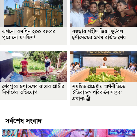
এখনো অমলিন ২০০ বছরের
বগুড়ায় শহীদ জিয়া ফুটবল
পুরোনো মসজিদ!
টুর্ণামেন্টের প্রথম রাউন্ড শেষ
শেরপুরে চলাচলের রাস্তায় প্রাচীর
সমন্বিত প্রচেষ্টায় অর্থনীতিতে
নির্মাণের অভিযোগ
ইতিবাচক পরিবর্তন সম্ভব:
প্রধানমন্ত্রী
সর্বশেষ সংবাদ