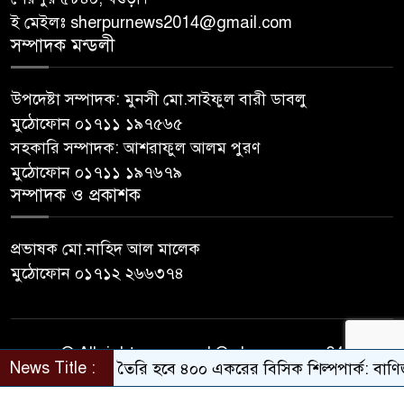
ই মেইলঃ sherpurnews2014@gmail.com
সম্পাদক মন্ডলী
উপদেষ্টা সম্পাদক: মুনসী মো.সাইফুল বারী ডাবলু
মুঠোফোন ০১৭১১ ১৯৭৫৬৫
সহকারি সম্পাদক: আশরাফুল আলম পুরণ
মুঠোফোন ০১৭১১ ১৯৭৬৭৯
সম্পাদক ও প্রকাশক
প্রভাষক মো.নাহিদ আল মালেক
মুঠোফোন ০১৭১২ ২৬৬৩৭৪
© All rights reserved © sherpurnews24
News Title :
বগুড়ায় তৈরি হবে ৪০০ একরের বিসিক শিল্পপার্ক: বাণিজ্যমন্ত্রী
Developer Contact