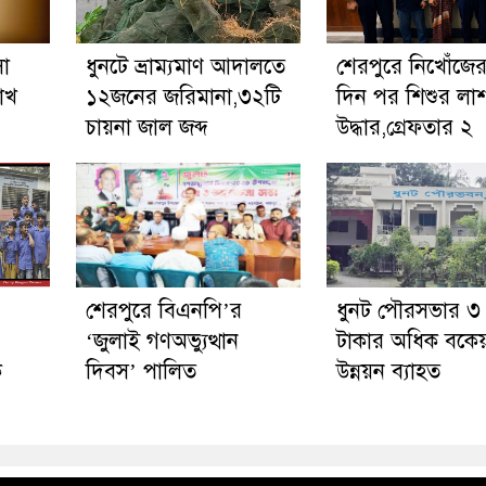
সা
ধুনটে ভ্রাম্যমাণ আদালতে
শেরপুরে নিখোঁজে
াখ
১২জনের জরিমানা,৩২টি
দিন পর শিশুর লা
চায়না জাল জব্দ
উদ্ধার,গ্রেফতার ২
শেরপুরে বিএনপি’র
ধুনট পৌরসভার ৩
‘জুলাই গণঅভ্যুত্থান
টাকার অধিক বকেয়
ক
দিবস’ পালিত
উন্নয়ন ব্যাহত