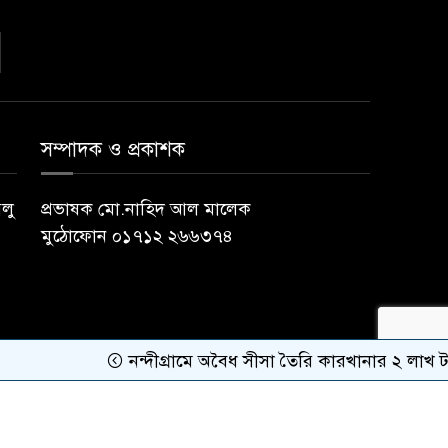
সম্পাদক ও প্রকাশক
বলু
প্রভাষক মো.নাহিদ আল মালেক
মুঠোফোন ০১৭১২ ২৬৬৩৭৪
নন্দীগ্রামে অবৈধ সীসা তৈরি কারখানার ২ লাখ টাকা জরিমা
Developer Contact