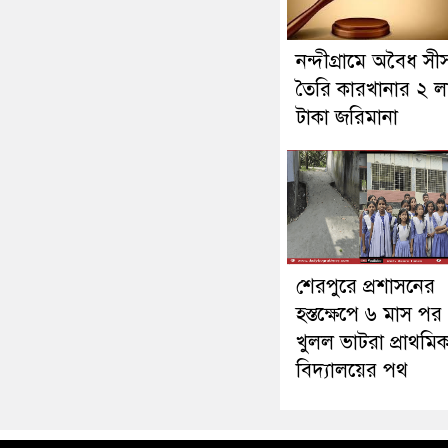
নন্দীগ্রামে অবৈধ সী
তৈরি কারখানার ২ ল
টাকা জরিমানা
শেরপুরে প্রশাসনের
হস্তক্ষেপে ৬ মাস পর
খুলল ভাটরা প্রাথমি
বিদ্যালয়ের পথ