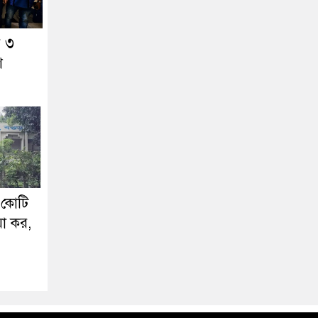
র ৩
শ
 কোটি
া কর,