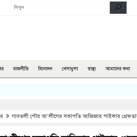
বর
রাজনীতি
বিনোদন
খেলাধুলা
স্বাস্থ্য
আমাদের কথা
নন্দীগ
বর
গাবতলী পৌর আ’লীগের সভাপতি আজিজার পাইকার গ্রেফতা