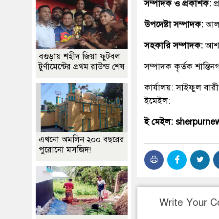
সম্পাদক ও প্রকাশক:
প
উপদেষ্টা সম্পাদক:
আলহ
সহকারি সম্পাদক:
আশ
বগুড়ায় শহীদ জিয়া ফুটবল
সম্পাদক কৃর্তক শান্ত
টুর্ণামেন্টের প্রথম রাউন্ড শেষ
কার্যালয়: সাইফুল বারী
ইমেইল:
ই মেইল: sherpurn
এখনো অমলিন ২০০ বছরের
পুরোনো মসজিদ!
Write Your 