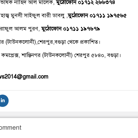
্রভাষক নাহিদ আল মালেক,
মুঠোফোন ০১৭১২ ২৬৬৩৭৪
াজ্ব মুনসী সাইফুল বারী ডাবলু ,
মুঠোফোন ০১৭১১ ১৯৭৫৬৫
রাফুল আলম পুরণ,
মুঠোফোন ০১৭১১ ১৯৭৬৭৯
িনগর (টাউনকলোনী),শেরপুর,বগুড়া থেকে প্রকাশিত।
 কমপ্লেক্স, শান্তিনগর (টাউনকলোনী) শেরপুর ৫৮৪০, বগুড়া।
ews2014@gmail.com
Comment