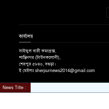
কার্যালয়
সাইফুল বারী কমপ্লেক্স,
শান্তিনগর (টাউনকলোনী),
শেরপুর ৫৮৪০, বগুড়া।
ই মেইলঃ sherpurnews2014@gmail.com
News Title :
© All rights reserved © sherpurnews24