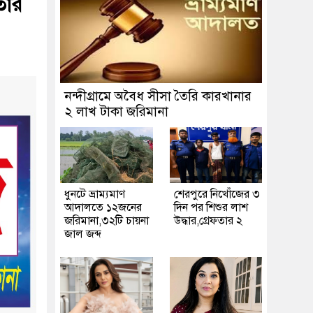
তার
নন্দীগ্রামে অবৈধ সীসা তৈরি কারখানার
২ লাখ টাকা জরিমানা
ধুনটে ভ্রাম্যমাণ
শেরপুরে নিখোঁজের ৩
আদালতে ১২জনের
দিন পর শিশুর লাশ
জরিমানা,৩২টি চায়না
উদ্ধার,গ্রেফতার ২
জাল জব্দ