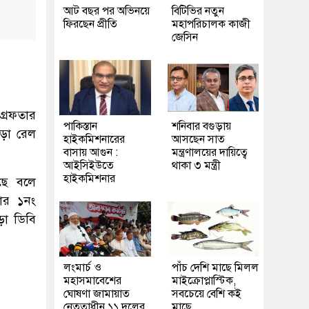
আট বছর পর অভিনয়ে
বিটিভির নতুন
ফিরছেন প্রীতি
মহাপরিচালক কাজী
জেসিন
রেফতার
পাকিস্তান
শনিবার বগুড়ায়
ুড়া রেল
হাইকমিশনারের
আসছেন সাত
বাসায় আগুন :
মন্ত্রণালয়ের দায়িত্বে
আইসিইউতে
থাকা ৩ মন্ত্রী
হাইকমিশনার
ছে বলে
ার ১নং
ড়া ডিবি
লংমার্চ ও
পাঁচ দেশি মাছে মিলল
মহাসমাবেশের
মাইক্রোপ্লাস্টিক,
ঘোষণা জামায়াত
সবচেয়ে বেশি কই
নেতৃত্বাধীন ১১ দলের
মাছে