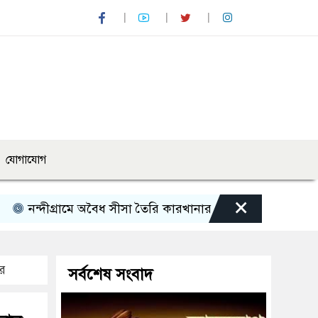
যোগাযোগ
×
্রামে অবৈধ সীসা তৈরি কারখানার ২ লাখ টাকা জরিমানা
ধুনটে 
র
সর্বশেষ সংবাদ