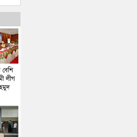
 বেশি
মী লীগ
হমুদ