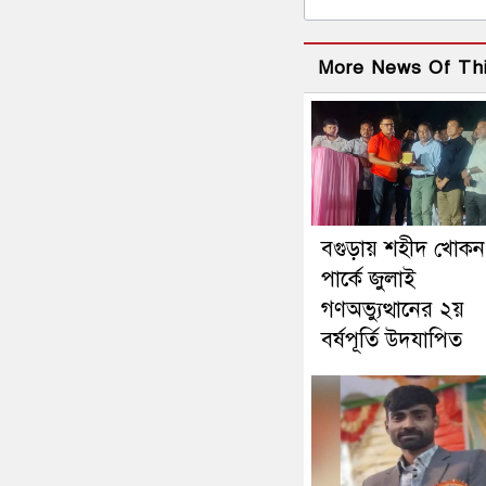
More News Of Th
বগুড়ায় শহীদ খোকন
পার্কে জুলাই
গণঅভ্যুত্থানের ২য়
বর্ষপূর্তি উদযাপিত