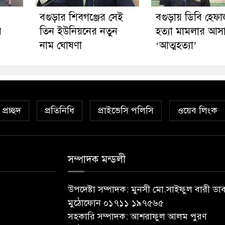
বগুড়ার শিবগঞ্জের সেই
বগুড়ায় ডিবি হেফ
ে
তিন ইউনিয়নের নতুন
হত্যা মামলার আস
নাম ঘোষণা
‘আত্মহত্যা’
প্রচ্ছদ
প্রতিনিধি
প্রাইভেসি পলিসি
ওয়েব লিংক
সম্পাদক মন্ডলী
উপদেষ্টা সম্পাদক: মুনসী মো.সাইফুল বারী ডা
মুঠোফোন ০১৭১১ ১৯৭৫৬৫
সহকারি সম্পাদক: আশরাফুল আলম পুরণ