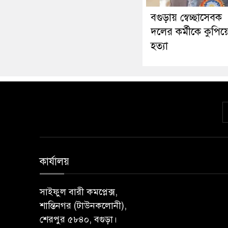
বগুড়ায় স্বেচ্ছাসেবক
দলের কর্মীকে কুপিয়
হত্যা
কার্যালয়
সাইফুল বারী কমপ্লেক্স,
শান্তিনগর (টাউনকলোনী),
শেরপুর ৫৮৪০, বগুড়া।