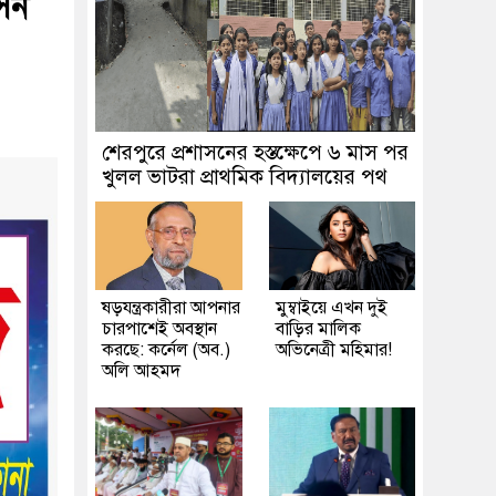
িন
শেরপুরে প্রশাসনের হস্তক্ষেপে ৬ মাস পর
খুলল ভাটরা প্রাথমিক বিদ্যালয়ের পথ
ষড়যন্ত্রকারীরা আপনার
মুম্বাইয়ে এখন দুই
চারপাশেই অবস্থান
বাড়ির মালিক
করছে: কর্নেল (অব.)
অভিনেত্রী মহিমার!
অলি আহমদ