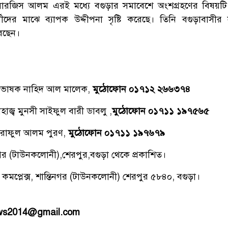
রজিস আলম এরই মধ্যে বগুড়ার সমাবেশে অংশগ্রহণের বিষয়টি 
ীদের মাঝে ব্যাপক উদ্দীপনা সৃষ্টি করেছে। তিনি বগুড়াবাসীর সর
েছেন।
্রভাষক নাহিদ আল মালেক,
মুঠোফোন ০১৭১২ ২৬৬৩৭৪
াজ্ব মুনসী সাইফুল বারী ডাবলু ,
মুঠোফোন ০১৭১১ ১৯৭৫৬৫
রাফুল আলম পুরণ,
মুঠোফোন ০১৭১১ ১৯৭৬৭৯
িনগর (টাউনকলোনী),শেরপুর,বগুড়া থেকে প্রকাশিত।
 কমপ্লেক্স, শান্তিনগর (টাউনকলোনী) শেরপুর ৫৮৪০, বগুড়া।
ews2014@gmail.com