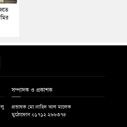
াজতে
ামির
সম্পাদক ও প্রকাশক
বলু
প্রভাষক মো.নাহিদ আল মালেক
মুঠোফোন ০১৭১২ ২৬৬৩৭৪