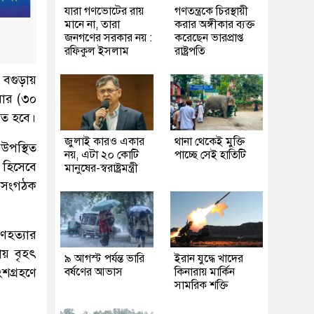
যারা গণভোটের রায়
গণতন্ত্রকে চিরস্থায়ী
মানে না, তারা
করার অঙ্গীকার ব্যক্ত
জনগণের সরকার নয় :
করেছেন ভারপ্রাপ্ত
রফিকুল ইসলাম
রাষ্ট্রপতি
 বগুড়ায়
বার (৩০
ঠিত হবে।
জুলাই কারও একার
থানা থেকেই মুক্তি
উপস্থিত
নয়, এটা ২০ কোটি
পাচ্ছে সেই হাতিটি
 হিসেবে
মানুষের-স্বরাষ্ট্রমন্ত্রী
য সংগঠক
ণহত্যার
ায় বৃহৎ
৯ আগস্ট পর্যন্ত ভারি
ইরান যুদ্ধে খাদের
শগ্রহণে
বর্ষণের আভাস
কিনারায় মার্কিন
সামরিক শক্তি