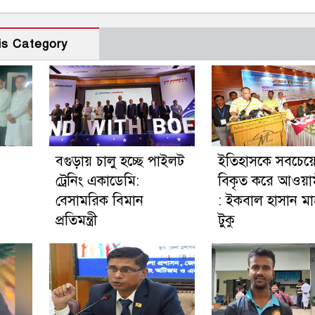
is Category
বগুড়ায় চালু হচ্ছে পাইলট
ইতিহাসকে সবচেয়ে
ট্রেনিং একাডেমি:
বিকৃত করে আওয়া
বেসামরিক বিমান
: ইকবাল হাসান মা
প্রতিমন্ত্রী
টুকু