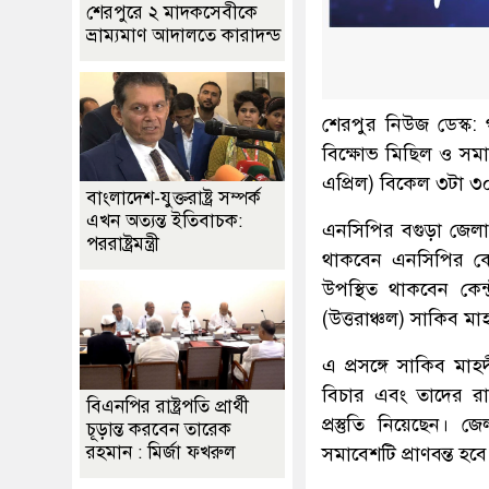
শেরপুরে ২ মাদকসেবীকে
ভ্রাম্যমাণ আদালতে কারাদন্ড
শেরপুর নিউজ ডেস্ক:
বিক্ষোভ মিছিল ও সম
এপ্রিল) বিকেল ৩টা ৩০ 
বাংলাদেশ-যুক্তরাষ্ট্র সম্পর্ক
এখন অত্যন্ত ইতিবাচক:
এনসিপির বগুড়া জেলা 
পররাষ্ট্রমন্ত্রী
থাকবেন এনসিপির কেন
উপস্থিত থাকবেন কেন্দ
(উত্তরাঞ্চল) সাকিব মা
এ প্রসঙ্গে সাকিব মা
বিচার এবং তাদের রাজ
বিএনপির রাষ্ট্রপতি প্রার্থী
প্রস্তুতি নিয়েছেন।
চূড়ান্ত করবেন তারেক
রহমান : মির্জা ফখরুল
সমাবেশটি প্রাণবন্ত হ