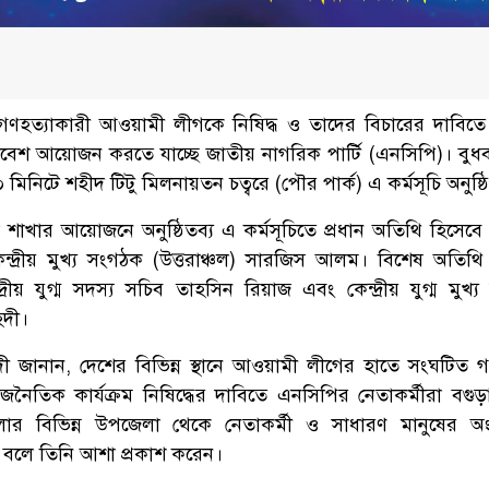
 গণহত্যাকারী আওয়ামী লীগকে নিষিদ্ধ ও তাদের বিচারের দাবিতে
াবেশ আয়োজন করতে যাচ্ছে জাতীয় নাগরিক পার্টি (এনসিপি)। বুধ
মিনিটে শহীদ টিটু মিলনায়তন চত্বরে (পৌর পার্ক) এ কর্মসূচি অনুষ্
শাখার আয়োজনে অনুষ্ঠিতব্য এ কর্মসূচিতে প্রধান অতিথি হিসেবে 
্দ্রীয় মুখ্য সংগঠক (উত্তরাঞ্চল) সারজিস আলম। বিশেষ অতিথি
্রীয় যুগ্ম সদস্য সচিব তাহসিন রিয়াজ এবং কেন্দ্রীয় যুগ্ম মুখ্
হদী।
হদী জানান, দেশের বিভিন্ন স্থানে আওয়ামী লীগের হাতে সংঘটিত গ
নৈতিক কার্যক্রম নিষিদ্ধের দাবিতে এনসিপির নেতাকর্মীরা বগুড়
 জেলার বিভিন্ন উপজেলা থেকে নেতাকর্মী ও সাধারণ মানুষের অং
বে বলে তিনি আশা প্রকাশ করেন।