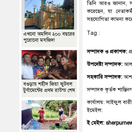
তিনি আরও জানান, সা
করেছেন, যা নেতাকর্ম
সহযোগিতা কামনা কর
Tag :
এখনো অমলিন ২০০ বছরের
পুরোনো মসজিদ!
সম্পাদক ও প্রকাশক:
প
উপদেষ্টা সম্পাদক:
আলহ
সহকারি সম্পাদক:
আশ
বগুড়ায় শহীদ জিয়া ফুটবল
সম্পাদক কৃর্তক শান্ত
টুর্ণামেন্টের প্রথম রাউন্ড শেষ
কার্যালয়: সাইফুল বারী
ইমেইল:
ই মেইল: sherpurn