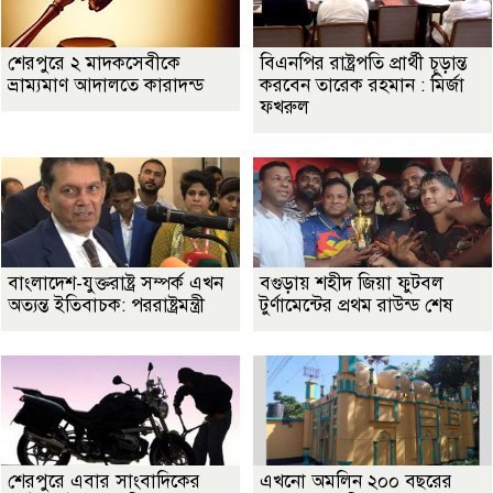
শেরপুরে ২ মাদকসেবীকে
বিএনপির রাষ্ট্রপতি প্রার্থী চূড়ান্ত
ভ্রাম্যমাণ আদালতে কারাদন্ড
করবেন তারেক রহমান : মির্জা
ফখরুল
বাংলাদেশ-যুক্তরাষ্ট্র সম্পর্ক এখন
বগুড়ায় শহীদ জিয়া ফুটবল
অত্যন্ত ইতিবাচক: পররাষ্ট্রমন্ত্রী
টুর্ণামেন্টের প্রথম রাউন্ড শেষ
শেরপুরে এবার সাংবাদিকের
এখনো অমলিন ২০০ বছরের