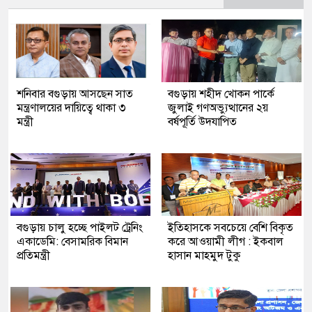
শনিবার বগুড়ায় আসছেন সাত
বগুড়ায় শহীদ খোকন পার্কে
মন্ত্রণালয়ের দায়িত্বে থাকা ৩
জুলাই গণঅভ্যুত্থানের ২য়
মন্ত্রী
বর্ষপূর্তি উদযাপিত
বগুড়ায় চালু হচ্ছে পাইলট ট্রেনিং
ইতিহাসকে সবচেয়ে বেশি বিকৃত
একাডেমি: বেসামরিক বিমান
করে আওয়ামী লীগ : ইকবাল
প্রতিমন্ত্রী
হাসান মাহমুদ টুকু