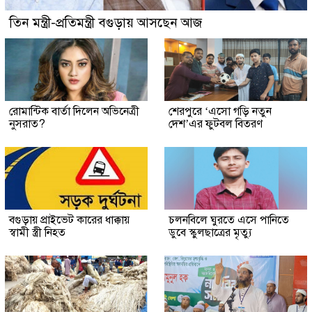
তিন মন্ত্রী-প্রতিমন্ত্রী বগুড়ায় আসছেন আজ
রোমান্টিক বার্তা দিলেন অভিনেত্রী
শেরপুরে ‘এসো গড়ি নতুন
নুসরাত?
দেশ’এর ফুটবল বিতরণ
বগুড়ায় প্রাইভেট কারের ধাক্কায়
চলনবিলে ঘুরতে এসে পানিতে
স্বামী স্ত্রী নিহত
ডুবে স্কুলছাত্রের মৃত্যু