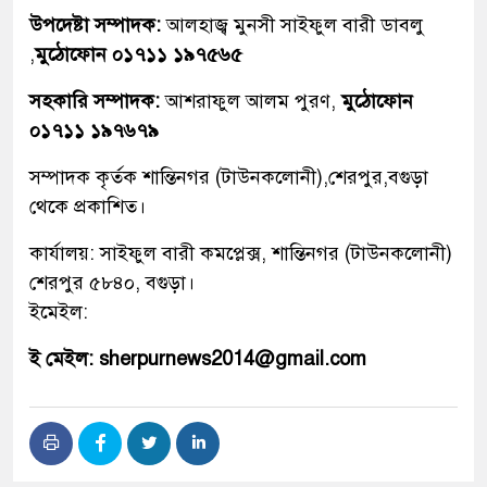
উপদেষ্টা সম্পাদক:
আলহাজ্ব মুনসী সাইফুল বারী ডাবলু
,
মুঠোফোন ০১৭১১ ১৯৭৫৬৫
সহকারি সম্পাদক:
আশরাফুল আলম পুরণ,
মুঠোফোন
০১৭১১ ১৯৭৬৭৯
সম্পাদক কৃর্তক শান্তিনগর (টাউনকলোনী),শেরপুর,বগুড়া
থেকে প্রকাশিত।
কার্যালয়: সাইফুল বারী কমপ্লেক্স, শান্তিনগর (টাউনকলোনী)
শেরপুর ৫৮৪০, বগুড়া।
ইমেইল:
ই মেইল: sherpurnews2014@gmail.com