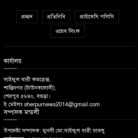
প্রচ্ছদ
প্রতিনিধি
প্রাইভেসি পলিসি
ওয়েব লিংক
কার্যালয়
সাইফুল বারী কমপ্লেক্স,
শান্তিনগর (টাউনকলোনী),
শেরপুর ৫৮৪০, বগুড়া।
ই মেইলঃ sherpurnews2014@gmail.com
সম্পাদক মন্ডলী
উপদেষ্টা সম্পাদক: মুনসী মো.সাইফুল বারী ডাবলু