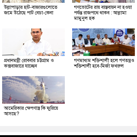
উল্লাপাড়ার হাট-বাজারগুলোতে
গণভোটের রায় বাস্তবায়ন না হওয়া
জমে উঠেছে পাট বেচা-কেনা
পর্যন্ত রাজপথে থাকব : আল্লামা
মামুনুল হক
প্রধানমন্ত্রী রোববার চট্টগ্রাম ও
গণমাধ্যম শক্তিশালী হলে গণতন্ত্রও
কক্সবাজারে যাচ্ছেন
শক্তিশালী হবে-মির্জা ফখরুল
আমেরিকার ক্ষেপণাস্ত্র কি ফুরিয়ে
আসছে?