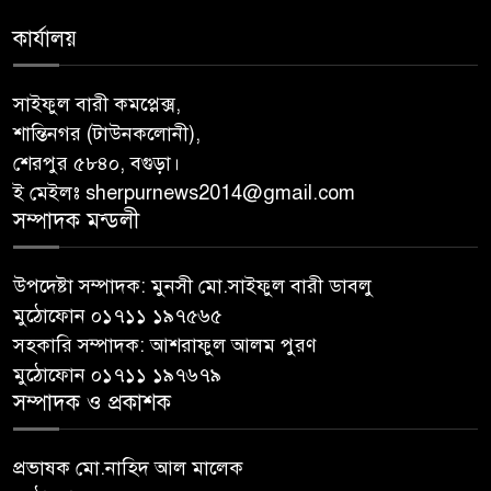
কার্যালয়
সাইফুল বারী কমপ্লেক্স,
শান্তিনগর (টাউনকলোনী),
শেরপুর ৫৮৪০, বগুড়া।
ই মেইলঃ sherpurnews2014@gmail.com
সম্পাদক মন্ডলী
উপদেষ্টা সম্পাদক: মুনসী মো.সাইফুল বারী ডাবলু
মুঠোফোন ০১৭১১ ১৯৭৫৬৫
সহকারি সম্পাদক: আশরাফুল আলম পুরণ
মুঠোফোন ০১৭১১ ১৯৭৬৭৯
সম্পাদক ও প্রকাশক
প্রভাষক মো.নাহিদ আল মালেক