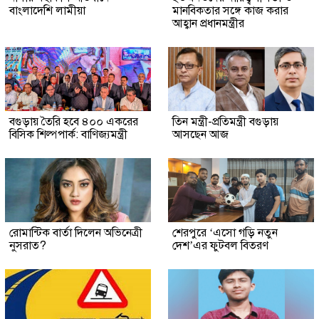
বাংলাদেশি লামীয়া
মানবিকতার সঙ্গে কাজ করার
আহ্বান প্রধানমন্ত্রীর
বগুড়ায় তৈরি হবে ৪০০ একরের
তিন মন্ত্রী-প্রতিমন্ত্রী বগুড়ায়
বিসিক শিল্পপার্ক: বাণিজ্যমন্ত্রী
আসছেন আজ
রোমান্টিক বার্তা দিলেন অভিনেত্রী
শেরপুরে ‘এসো গড়ি নতুন
নুসরাত?
দেশ’এর ফুটবল বিতরণ