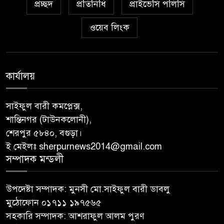
প্রচ্ছদ
প্রতিনিধি
প্রাইভেসি পলিসি
ওয়েব লিংক
কার্যালয়
সাইফুল বারী কমপ্লেক্স,
শান্তিনগর (টাউনকলোনী),
শেরপুর ৫৮৪০, বগুড়া।
ই মেইলঃ sherpurnews2014@gmail.com
সম্পাদক মন্ডলী
উপদেষ্টা সম্পাদক: মুনসী মো.সাইফুল বারী ডাবলু
মুঠোফোন ০১৭১১ ১৯৭৫৬৫
সহকারি সম্পাদক: আশরাফুল আলম পুরণ