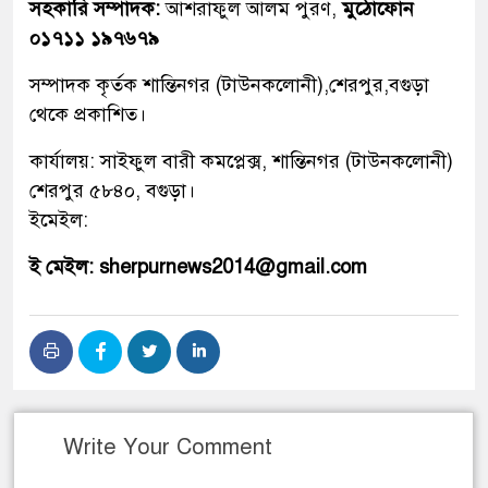
সহকারি সম্পাদক:
আশরাফুল আলম পুরণ,
মুঠোফোন
০১৭১১ ১৯৭৬৭৯
সম্পাদক কৃর্তক শান্তিনগর (টাউনকলোনী),শেরপুর,বগুড়া
থেকে প্রকাশিত।
কার্যালয়: সাইফুল বারী কমপ্লেক্স, শান্তিনগর (টাউনকলোনী)
শেরপুর ৫৮৪০, বগুড়া।
ইমেইল:
ই মেইল: sherpurnews2014@gmail.com
Write Your Comment