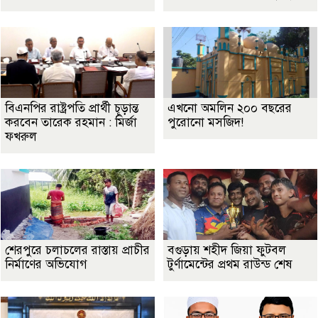
বিএনপির রাষ্ট্রপতি প্রার্থী চূড়ান্ত
এখনো অমলিন ২০০ বছরের
করবেন তারেক রহমান : মির্জা
পুরোনো মসজিদ!
ফখরুল
শেরপুরে চলাচলের রাস্তায় প্রাচীর
বগুড়ায় শহীদ জিয়া ফুটবল
নির্মাণের অভিযোগ
টুর্ণামেন্টের প্রথম রাউন্ড শেষ