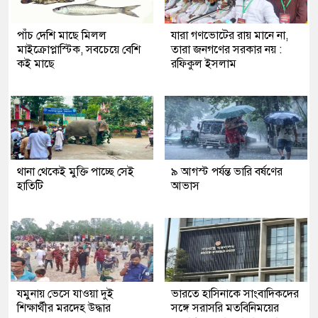
পাঁচ দেশি মাছে মিলল
যারা গণভোটের রায় মানে না,
মাইক্রোপ্লাস্টিক, সবচেয়ে বেশি
তারা জনগণের সরকার নয় :
কই মাছে
রফিকুল ইসলাম
থানা থেকেই মুক্তি পাচ্ছে সেই
৯ আগস্ট পর্যন্ত ভারি বর্ষণের
হাতিটি
আভাস
যমুনায় ভেসে যাওয়া দুই
ভারতে হাসিনাকে সাংবাদিকদের
শিক্ষার্থীর মরদেহ উদ্ধার
সঙ্গে সরাসরি মতবিনিময়ের