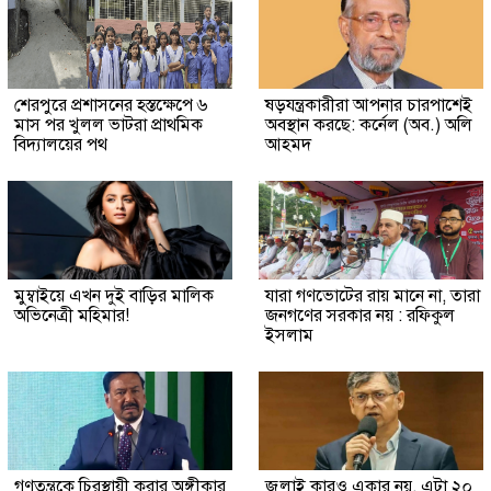
শেরপুরে প্রশাসনের হস্তক্ষেপে ৬
ষড়যন্ত্রকারীরা আপনার চারপাশেই
মাস পর খুলল ভাটরা প্রাথমিক
অবস্থান করছে: কর্নেল (অব.) অলি
বিদ্যালয়ের পথ
আহমদ
মুম্বাইয়ে এখন দুই বাড়ির মালিক
যারা গণভোটের রায় মানে না, তারা
অভিনেত্রী মহিমার!
জনগণের সরকার নয় : রফিকুল
ইসলাম
গণতন্ত্রকে চিরস্থায়ী করার অঙ্গীকার
জুলাই কারও একার নয়, এটা ২০