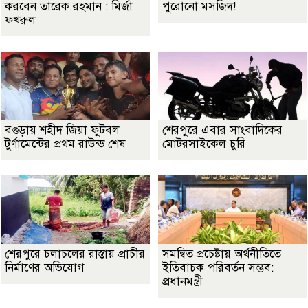
করবেন তারেক রহমান : মির্জা
পুরোনো মসজিদ!
ফখরুল
বগুড়ায় শহীদ জিয়া ফুটবল
শেরপুরে এবার সাংবাদিকের
টুর্ণামেন্টের প্রথম রাউন্ড শেষ
মোটরসাইকেল চুরি
শেরপুরে চলাচলের রাস্তায় প্রাচীর
সমন্বিত প্রচেষ্টায় অর্থনীতিতে
নির্মাণের অভিযোগ
ইতিবাচক পরিবর্তন সম্ভব:
প্রধানমন্ত্রী