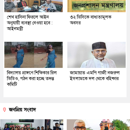
শেখ হাসিনা ফিরলে আইন
৩২ ডিসিকে বাধ্যতামূলক
অনুযায়ী ব্যবস্থা নেওয়া হবে :
অবসর
আইনমন্ত্রী
বিদ্যালয় প্রাঙ্গণে শিক্ষিকার রিল
জামায়াত এমপি গাজী নজরুল
ভিডিও, গঠন করা হচ্ছে তদন্ত
ইসলামকে দল থেকে বহিষ্কার
কমিটি
জনপ্রিয় সংবাদ