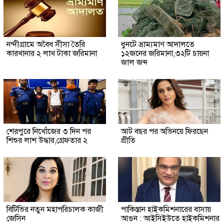
নন্দীগ্রামে অবৈধ সীসা তৈরি
ধুনটে ভ্রাম্যমাণ আদালতে
কারখানার ২ লাখ টাকা জরিমানা
১২জনের জরিমানা,৩২টি চায়না
জাল জব্দ
শেরপুরে নিখোঁজের ৩ দিন পর
আট বছর পর অভিনয়ে ফিরছেন
শিশুর লাশ উদ্ধার,গ্রেফতার ২
প্রীতি
বিটিভির নতুন মহাপরিচালক কাজী
পাকিস্তান হাইকমিশনারের বাসায়
জেসিন
আগুন : আইসিইউতে হাইকমিশনার