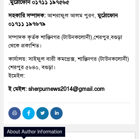
,
মুঠোফোন ০১৭১১ ১৯৭৫৬৫
সহকারি সম্পাদক:
আশরাফুল আলম পুরণ,
মুঠোফোন
০১৭১১ ১৯৭৬৭৯
সম্পাদক কৃর্তক শান্তিনগর (টাউনকলোনী),শেরপুর,বগুড়া
থেকে প্রকাশিত।
কার্যালয়: সাইফুল বারী কমপ্লেক্স, শান্তিনগর (টাউনকলোনী)
শেরপুর ৫৮৪০, বগুড়া।
ইমেইল:
ই মেইল: sherpurnews2014@gmail.com
About Author Information