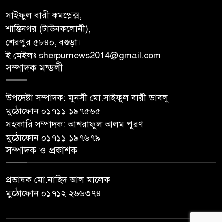
সাইফুল বারী কমপ্লেক্স,
শান্তিনগর (টাউনকলোনী),
শেরপুর ৫৮৪০, বগুড়া।
ই মেইলঃ sherpurnews2014@gmail.com
সম্পাদক মন্ডলী
উপদেষ্টা সম্পাদক: মুনসী মো.সাইফুল বারী ডাবলু
মুঠোফোন ০১৭১১ ১৯৭৫৬৫
সহকারি সম্পাদক: আশরাফুল আলম পুরণ
মুঠোফোন ০১৭১১ ১৯৭৬৭৯
সম্পাদক ও প্রকাশক
প্রভাষক মো.নাহিদ আল মালেক
মুঠোফোন ০১৭১২ ২৬৬৩৭৪