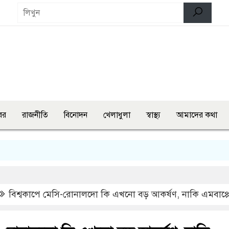
বর
রাজনীতি
বিনোদন
খেলাধুলা
স্বাস্থ্য
আমাদের কথা
লংমার্
বিশ্বকাপে মেসি-রোনালদো কি এখনো বড় আকর্ষণ, নাকি এমবাপ্প