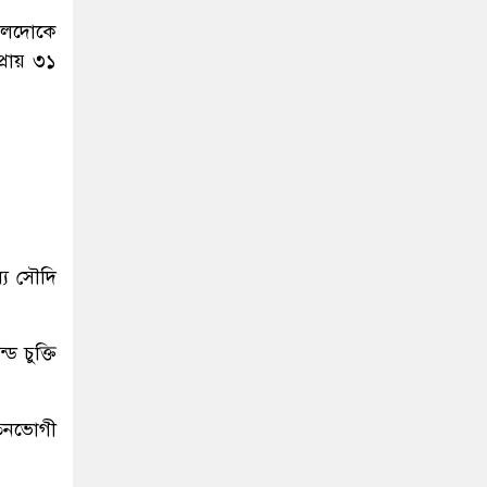
নালদোকে
্রায় ৩১
যে সৌদি
 চুক্তি
েতনভোগী