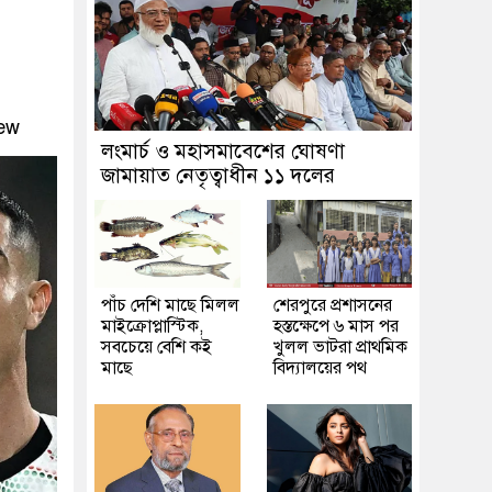
ew
লংমার্চ ও মহাসমাবেশের ঘোষণা
জামায়াত নেতৃত্বাধীন ১১ দলের
পাঁচ দেশি মাছে মিলল
শেরপুরে প্রশাসনের
মাইক্রোপ্লাস্টিক,
হস্তক্ষেপে ৬ মাস পর
সবচেয়ে বেশি কই
খুলল ভাটরা প্রাথমিক
মাছে
বিদ্যালয়ের পথ