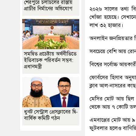
শেরপুরে চলাচলের রাস্তায়
২০২৬ সালের তথ্য বি
প্রাচীর নির্মাণের অভিযোগ
খোঁজা হয়েছে। সেখানে
লাখ ৩২ হাজার।
অনলাইন জনপ্রিয়তার
সবচেয়ে বেশি আয় রো
সমন্বিত প্রচেষ্টায় অর্থনীতিতে
ইতিবাচক পরিবর্তন সম্ভব:
বিশ্বের সর্বোচ্চ আয়ক
প্রধানমন্ত্রী
ফোর্বসের হিসাব অনু
ক্লাব আল-নাসরের কাছ
মেসির মোট আয় ছিল ১২
থেকে আয় ৭ কোটি ডল
ধুনট সেন্ট্রাল প্রেসক্লাবের দ্বি-
বার্ষিক কমিটি গঠন
এমবাপ্পের মোট আয় ৯ 
ফুটবলার হলেও বাণিজ