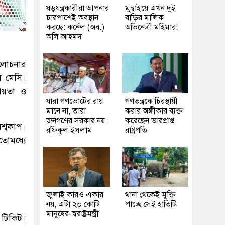
ষড়যন্ত্রকারীরা আপনার
মুম্বাইয়ে এখন দুই
চারপাশেই অবস্থান
বাড়ির মালিক
করছে: কর্নেল (অব.)
অভিনেত্রী মহিমার!
অলি আহমদ
আলোচনার
ল মেসি।
রিয়তা ও
যারা গণভোটের রায়
গণতন্ত্রকে চিরস্থায়ী
মানে না, তারা
করার অঙ্গীকার ব্যক্ত
জনগণের সরকার নয় :
করেছেন ভারপ্রাপ্ত
শ্বকাপ।
রফিকুল ইসলাম
রাষ্ট্রপতি
তোমধ্যে
জুলাই কারও একার
থানা থেকেই মুক্তি
নয়, এটা ২০ কোটি
পাচ্ছে সেই হাতিটি
মানুষের-স্বরাষ্ট্রমন্ত্রী
র টিকিট।