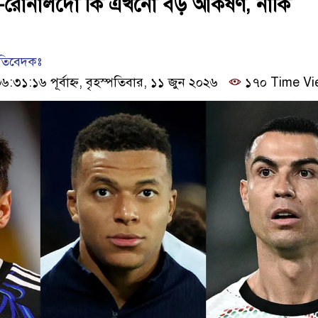
সি-রোনালদো কি এখনো বড় আকর্ষণ, নাকি
রতিবেদকঃ
৩১:১৬ পূর্বাহ্ন, বৃহস্পতিবার, ১১ জুন ২০২৬
১৭০ Time Vi