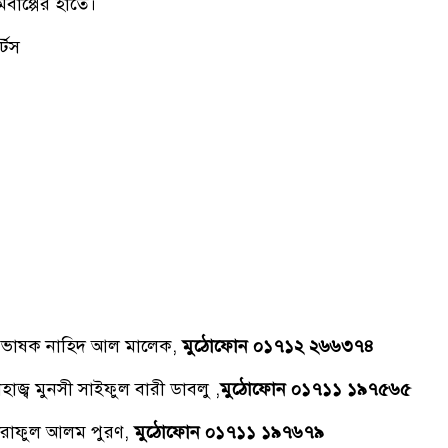
মবাপ্পের হাতে।
্টস
্রভাষক নাহিদ আল মালেক,
মুঠোফোন ০১৭১২ ২৬৬৩৭৪
াজ্ব মুনসী সাইফুল বারী ডাবলু ,
মুঠোফোন ০১৭১১ ১৯৭৫৬৫
রাফুল আলম পুরণ,
মুঠোফোন ০১৭১১ ১৯৭৬৭৯