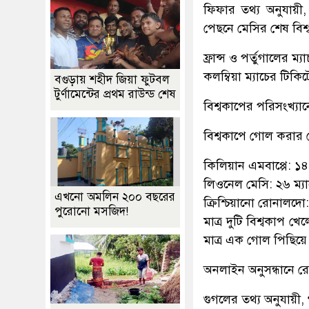
ফিফার তথ্য অনুযায়ী, 
পেছনে মেসির শেষ বিশ্
ফ্রান্স ও পর্তুগালের ম
কলম্বিয়া ম্যাচের টিক
বগুড়ায় শহীদ জিয়া ফুটবল
টুর্ণামেন্টের প্রথম রাউন্ড শেষ
বিশ্বকাপের পরিসংখ্যা
বিশ্বকাপে গোল করার ক্
কিলিয়ান এমবাপ্পে: ১৪ 
লিওনেল মেসি: ২৬ ম্যা
এখনো অমলিন ২০০ বছরের
ক্রিশ্চিয়ানো রোনালদো:
পুরোনো মসজিদ!
মাত্র দুটি বিশ্বকাপ
মাত্র এক গোল পিছিয়
অনলাইন অনুসন্ধানে 
গুগলের তথ্য অনুযায়ী,