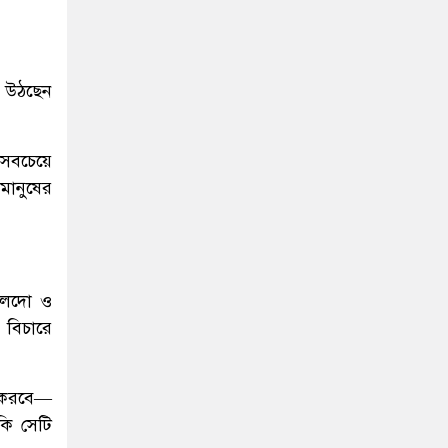
য়ে উঠছেন
 সবচেয়ে
মানুষের
নালদো ও
 বিচারে
ণ করবে—
কি সেটি