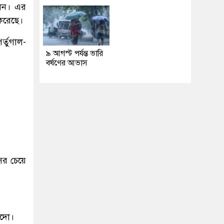
লেন। এর
 করেছে।
র্তুগাল-
৯ আগস্ট পর্যন্ত ভারি
বর্ষণের আভাস
ির চেয়ে
লদো।