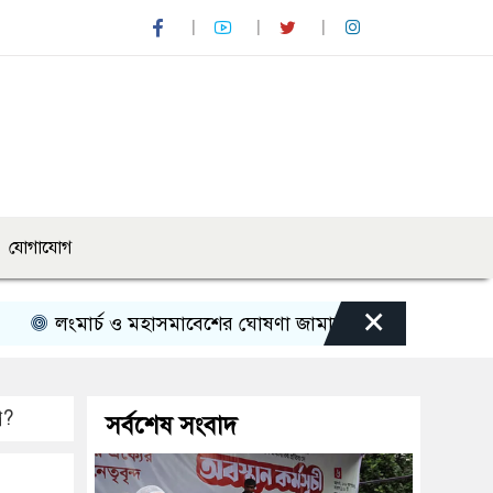
যোগাযোগ
×
চ ও মহাসমাবেশের ঘোষণা জামায়াত নেতৃত্বাধীন ১১ দলের
পাঁচ 
ে?
সর্বশেষ সংবাদ