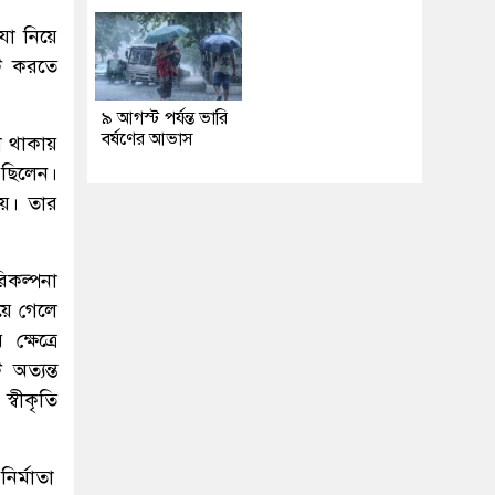
যা নিয়ে
টি করতে
৯ আগস্ট পর্যন্ত ভারি
বর্ষণের আভাস
া থাকায়
ত ছিলেন।
হয়। তার
িকল্পনা
য়ে গেলে
্ষেত্রে
অত্যন্ত
স্বীকৃতি
ির্মাতা