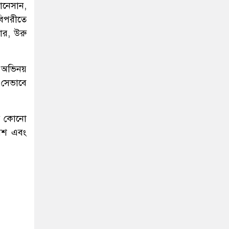
ানেসান,
 বিপরীতে
ার, উরু
ও অভিনয়
 সেভাবে
য়ে কোনো
বেশ এবং