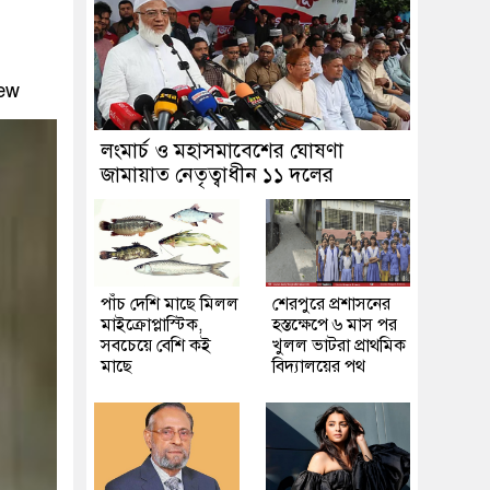
ew
লংমার্চ ও মহাসমাবেশের ঘোষণা
জামায়াত নেতৃত্বাধীন ১১ দলের
পাঁচ দেশি মাছে মিলল
শেরপুরে প্রশাসনের
মাইক্রোপ্লাস্টিক,
হস্তক্ষেপে ৬ মাস পর
সবচেয়ে বেশি কই
খুলল ভাটরা প্রাথমিক
মাছে
বিদ্যালয়ের পথ