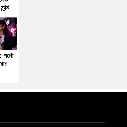
্রীক
ক্লুনি
 পর্নো
য়ার