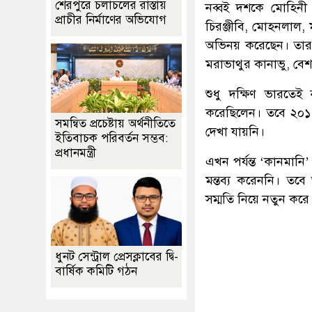
শেরপুরে চলাচলের রাস্তায়
নব্বই দশকে মোহিনী 
প্রাচীর নির্মাণের অভিযোগ
চিরঞ্জীবি, মোহনলাল, 
অভিনয় করেছেন। তার 
মরাভাথুর কানাভু, বে
শুধু দক্ষিণ ভারতেই
করেছিলেন। তবে ২০১১
সমন্বিত প্রচেষ্টায় অর্থনীতিতে
দেখা যায়নি।
ইতিবাচক পরিবর্তন সম্ভব:
প্রধানমন্ত্রী
এখন পর্যন্ত ‘কানমান
মন্তব্য করেননি। তবে 
সম্মতি নিয়ে নতুন কর
ধুনট সেন্ট্রাল প্রেসক্লাবের দ্বি-
বার্ষিক কমিটি গঠন