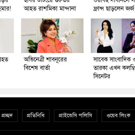
াড়ির
ছবির শুটিংয়ে গুরুতর
ভয়াবহ দাবানলে সস্ত
িমার!
আহত রাশমিকা মান্দানা
ফ্রান্স ছাড়লেন জর্জ 
 আহত
অভিনেত্রী শাবনূরের
সাবেক সাংবাদিক ও
বিশেষ বার্তা
তারকা এখন কলম্বি
সিনেটর
প্রচ্ছদ
প্রতিনিধি
প্রাইভেসি পলিসি
ওয়েব লিংক