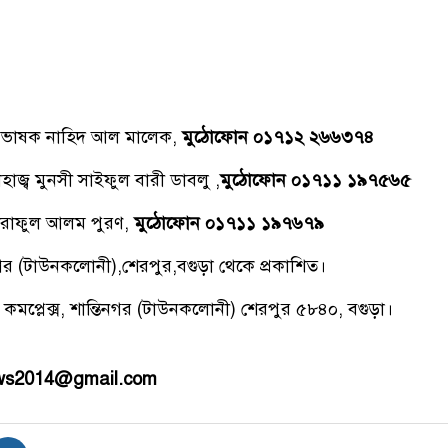
্রভাষক নাহিদ আল মালেক,
মুঠোফোন ০১৭১২ ২৬৬৩৭৪
াজ্ব মুনসী সাইফুল বারী ডাবলু ,
মুঠোফোন ০১৭১১ ১৯৭৫৬৫
রাফুল আলম পুরণ,
মুঠোফোন ০১৭১১ ১৯৭৬৭৯
িনগর (টাউনকলোনী),শেরপুর,বগুড়া থেকে প্রকাশিত।
 কমপ্লেক্স, শান্তিনগর (টাউনকলোনী) শেরপুর ৫৮৪০, বগুড়া।
ews2014@gmail.com