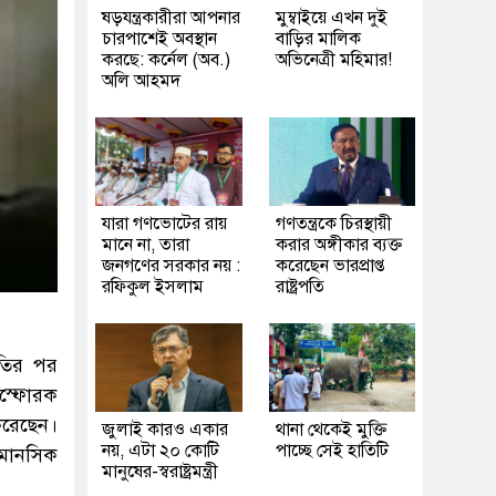
ষড়যন্ত্রকারীরা আপনার
মুম্বাইয়ে এখন দুই
চারপাশেই অবস্থান
বাড়ির মালিক
করছে: কর্নেল (অব.)
অভিনেত্রী মহিমার!
অলি আহমদ
যারা গণভোটের রায়
গণতন্ত্রকে চিরস্থায়ী
মানে না, তারা
করার অঙ্গীকার ব্যক্ত
জনগণের সরকার নয় :
করেছেন ভারপ্রাপ্ত
রফিকুল ইসলাম
রাষ্ট্রপতি
রতির পর
স্ফোরক
করেছেন।
জুলাই কারও একার
থানা থেকেই মুক্তি
নয়, এটা ২০ কোটি
পাচ্ছে সেই হাতিটি
র মানসিক
মানুষের-স্বরাষ্ট্রমন্ত্রী