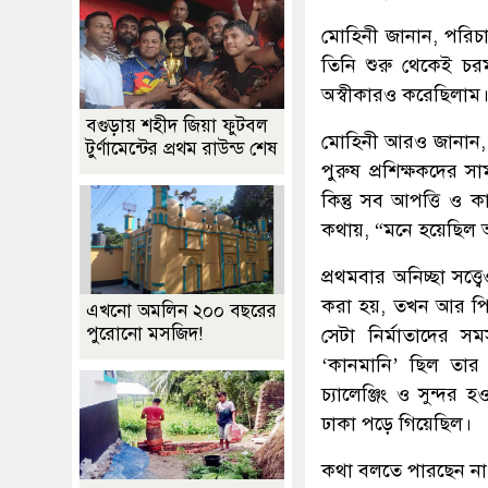
মোহিনী জানান, পরিচ
তিনি শুরু থেকেই চর
অস্বীকারও করেছিলাম। 
বগুড়ায় শহীদ জিয়া ফুটবল
মোহিনী আরও জানান, ত
টুর্ণামেন্টের প্রথম রাউন্ড শেষ
পুরুষ প্রশিক্ষকদের সা
কিন্তু সব আপত্তি ও 
কথায়, “মনে হয়েছিল 
প্রথমবার অনিচ্ছা সত
করা হয়, তখন আর পিছু 
এখনো অমলিন ২০০ বছরের
পুরোনো মসজিদ!
সেটা নির্মাতাদের সমস
‘কানমানি’ ছিল তার ক
চ্যালেঞ্জিং ও সুন্দর 
ঢাকা পড়ে গিয়েছিল।
কথা বলতে পারছেন না ‘ব