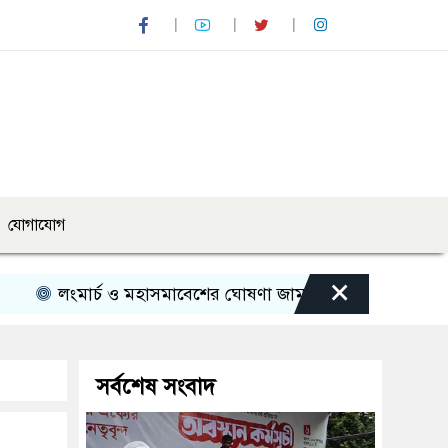
যোগাযোগ
×
্চ ও মহাসমাবেশের ঘোষণা জামায়াত নেতৃত্বাধীন ১১ দলের
পাঁচ
সর্বশেষ সংবাদ