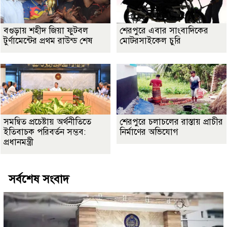
বগুড়ায় শহীদ জিয়া ফুটবল
শেরপুরে এবার সাংবাদিকের
টুর্ণামেন্টের প্রথম রাউন্ড শেষ
মোটরসাইকেল চুরি
সমন্বিত প্রচেষ্টায় অর্থনীতিতে
শেরপুরে চলাচলের রাস্তায় প্রাচীর
ইতিবাচক পরিবর্তন সম্ভব:
নির্মাণের অভিযোগ
প্রধানমন্ত্রী
সর্বশেষ সংবাদ