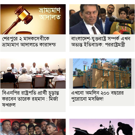
শেরপুরে ২ মাদকসেবীকে
বাংলাদেশ-যুক্তরাষ্ট্র সম্পর্ক এখন
ভ্রাম্যমাণ আদালতে কারাদন্ড
অত্যন্ত ইতিবাচক: পররাষ্ট্রমন্ত্রী
বিএনপির রাষ্ট্রপতি প্রার্থী চূড়ান্ত
এখনো অমলিন ২০০ বছরের
করবেন তারেক রহমান : মির্জা
পুরোনো মসজিদ!
ফখরুল