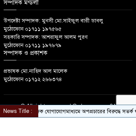
সম্পাদক মন্ডলী
উপদেষ্টা সম্পাদক: মুনসী মো.সাইফুল বারী ডাবলু
মুঠোফোন ০১৭১১ ১৯৭৫৬৫
সহকারি সম্পাদক: আশরাফুল আলম পুরণ
মুঠোফোন ০১৭১১ ১৯৭৬৭৯
সম্পাদক ও প্রকাশক
প্রভাষক মো.নাহিদ আল মালেক
মুঠোফোন ০১৭১২ ২৬৬৩৭৪
© All rights reserved © sherpurnews24
News Title :
সামাজিক যোগাযোগমাধ্যমে অপপ্রচারের বিরুদ্ধে সতর্ক থাকার 
Developer Contact