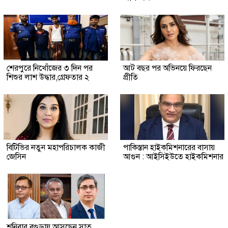
শেরপুরে নিখোঁজের ৩ দিন পর
আট বছর পর অভিনয়ে ফিরছেন
শিশুর লাশ উদ্ধার,গ্রেফতার ২
প্রীতি
বিটিভির নতুন মহাপরিচালক কাজী
পাকিস্তান হাইকমিশনারের বাসায়
জেসিন
আগুন : আইসিইউতে হাইকমিশনার
শনিবার বগুড়ায় আসছেন সাত