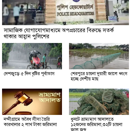
সামাজিক যোগাযোগমাধ্যমে অপপ্রচারের বিরুদ্ধে সতর্ক
থাকার আহ্বান পুলিশের
দেশজুড়ে ৫ দিন বৃষ্টির পূর্বাভাস
শেরপুরে চায়না দুয়ারী জালে ধ্বংস
হচ্ছে দেশীয় মাছ
নন্দীগ্রামে অবৈধ সীসা তৈরি
ধুনটে ভ্রাম্যমাণ আদালতে
কারখানার ২ লাখ টাকা জরিমানা
১২জনের জরিমানা,৩২টি চায়না
জাল জব্দ