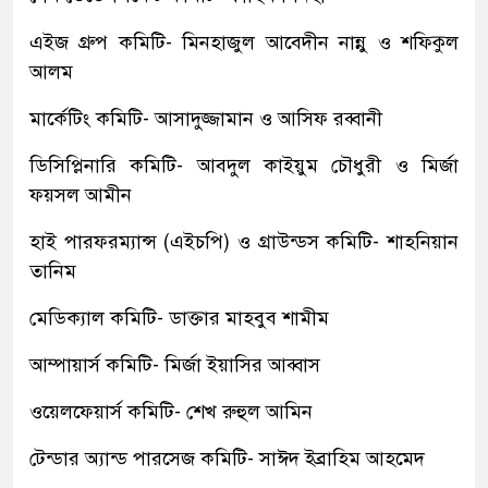
এইজ গ্রুপ কমিটি- মিনহাজুল আবেদীন নান্নু ও শফিকুল
আলম
মার্কেটিং কমিটি- আসাদুজ্জামান ও আসিফ রব্বানী
ডিসিপ্লিনারি কমিটি- আবদুল কাইয়ুম চৌধুরী ও মির্জা
ফয়সল আমীন
হাই পারফরম্যান্স (এইচপি) ও গ্রাউন্ডস কমিটি- শাহনিয়ান
তানিম
মেডিক্যাল কমিটি- ডাক্তার মাহবুব শামীম
আম্পায়ার্স কমিটি- মির্জা ইয়াসির আব্বাস
ওয়েলফেয়ার্স কমিটি- শেখ রুহুল আমিন
টেন্ডার অ্যান্ড পারসেজ কমিটি- সাঈদ ইব্রাহিম আহমেদ