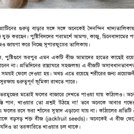
সে প্রোটিনের গুরুত্ব বাড়ার সঙ্গে সঙ্গে অনেকেই দৈনন্দিন খাদ্যতালিকায়
ীজ যুক্ত করছেন। পুষ্টিবিদদের পরামর্শে আমন্ড, কাজু, চিনেবাদামের 
ীজও জায়গা করে নিচ্ছে সুপারফুডের তালিকায়।
েন, পুষ্টিগুণে ভরপুর এমন একটি বীজ আমাদের হাতের কাছেই রয়ে
 জানেন না। প্রতিদিনের রান্নাঘরে সহজলভ্য এ বীজটি অসাবধানতাবশ
 সময়ই ফেলে দেওয়া হয়। অথচ এতে রয়েছে শরীরের জন্য প্রয়োজন
্য সুরক্ষায় গুরুত্বপূর্ণ ভূমিকা রাখতে পারে।
 তরমুজের মতোই ফলের বাজারে দেখতে পাওয়া যায় কাঁঠালও। অ
্বস্তি পান, খাওয়ার তো প্রশ্নই উঠছে না! তবে অনেকে আবার গন্ধে
 ফলের রসে ভরা শাঁসের সুস্বাদ এড়ানো যায় না। কাঁঠালের প্রতিটি
াকে বড়সড় শক্ত বীজ (jackfruit seeds)। অনেকেই এ বীজ ফে
যদিও তা তরকারিতে খাওয়ার চল থাকে।