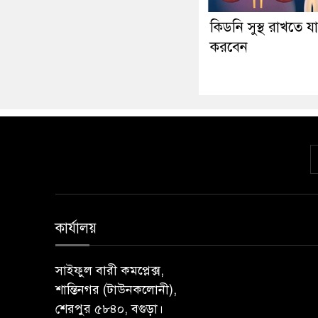
কিডনি সুস্থ রাখতে যা
করবেন
কার্যালয়
সাইফুল বারী কমপ্লেক্স,
শান্তিনগর (টাউনকলোনী),
শেরপুর ৫৮৪০, বগুড়া।