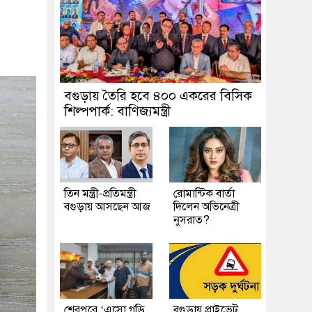
বগুড়ায় তৈরি হবে ৪০০ একরের বিসিক
শিল্পপার্ক: বাণিজ্যমন্ত্রী
তিন মন্ত্রী-প্রতিমন্ত্রী
রোমান্টিক বার্তা
বগুড়ায় আসছেন আজ
দিলেন অভিনেত্রী
নুসরাত?
শেরপুরে ‘এসো গড়ি
বগুড়ায় প্রাইভেট