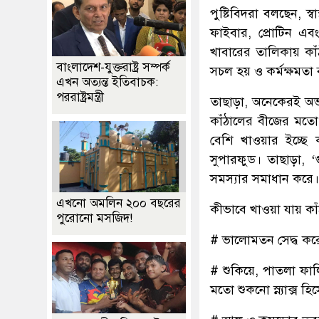
পুষ্টিবিদরা বলছেন, স
ফাইবার, প্রোটিন এব
খাবারের তালিকায় কা
বাংলাদেশ-যুক্তরাষ্ট্র সম্পর্ক
সচল হয় ও কর্মক্ষমতা 
এখন অত্যন্ত ইতিবাচক:
পররাষ্ট্রমন্ত্রী
তাছাড়া, অনেকেরই অভ্য
কাঁঠালের বীজের মতো 
বেশি খাওয়ার ইচ্ছে
সুপারফুড। তাছাড়া, 
সমস্যার সমাধান করে। র
এখনো অমলিন ২০০ বছরের
কীভাবে খাওয়া যায় কা
পুরোনো মসজিদ!
# ভালোমতন সেদ্ধ কর
# শুকিয়ে, পাতলা ফা
মতো শুকনো স্ন্যাক্স হ