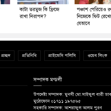
কাটা তরমুজ কি ফ্রিজে
পঞ্চাশ পেরিয়েও র
রাখা নিরাপদ?
নিজেকে ফিট রেখে
যেভাবে
প্রচ্ছদ
প্রতিনিধি
প্রাইভেসি পলিসি
ওয়েব লিংক
সম্পাদক মন্ডলী
উপদেষ্টা সম্পাদক: মুনসী মো.সাইফুল বারী ডা
মুঠোফোন ০১৭১১ ১৯৭৫৬৫
সহকারি সম্পাদক: আশরাফুল আলম পুরণ