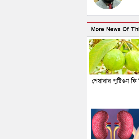
More News Of Th
পেয়ারার পুষ্টিগুণ কি