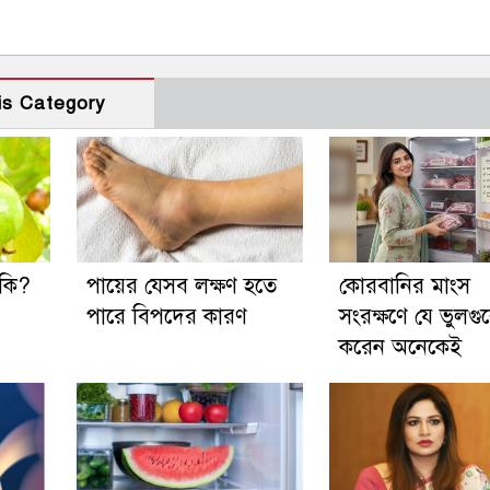
is Category
 কি?
পায়ের যেসব লক্ষণ হতে
কোরবানির মাংস
পারে বিপদের কারণ
সংরক্ষণে যে ভুলগ
করেন অনেকেই