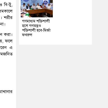
ও বি-টু,
গরমকালে
য়। শরীর
গণমাধ্যম শক্তিশালী
 না।
হলে গণতন্ত্রও
শক্তিশালী হবে-মির্জা
লান করা।
ফখরুল
ায়, ফলে
ারেন এ
হজমজনিত
মাখানার