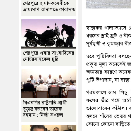
শেরপুরে ২ মাদকসেবীকে
ভ্রাম্যমাণ আদালতে কারাদন্ড
স্বাস্থ্যকর খাদ্যাভ্যা
ধরনের ড্রাই ফ্রুট ও ব
সূর্যমুখী ও কুমড়োর ব
শেরপুরে এবার সাংবাদিকের
তবে পুষ্টিবিদরা বলছ
মোটরসাইকেল চুরি
প্রকৃত মূল্য অনেকেই
অজ্ঞতার কারণে অনেক
পুষ্টি উপাদান, যা স্বাস্থ
গরমকালে আম, লিচু,
ফলের তীব্র গন্ধে অস
বিএনপির রাষ্ট্রপতি প্রার্থী
ভালোবাসেন কাঁঠাল। এ
চূড়ান্ত করবেন তারেক
রহমান : মির্জা ফখরুল
হলদে শাঁসের ভেতর থ
কোনো কোনো বাড়িতে 