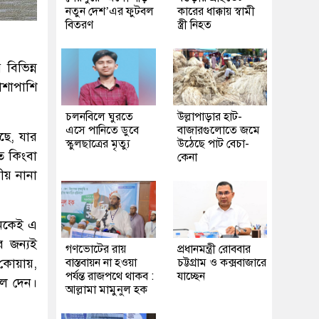
নতুন দেশ’এর ফুটবল
কারের ধাক্কায় স্বামী
বিতরণ
স্ত্রী নিহত
 বিভিন্ন
পাশাপাশি
চলনবিলে ঘুরতে
উল্লাপাড়ার হাট-
এসে পানিতে ডুবে
বাজারগুলোতে জমে
ছে, যার
স্কুলছাত্রের মৃত্যু
উঠেছে পাট বেচা-
ত কিংবা
কেনা
ীয় নানা
নেকেই এ
র জন্যই
গণভোটের রায়
প্রধানমন্ত্রী রোববার
 কোয়ায়,
বাস্তবায়ন না হওয়া
চট্টগ্রাম ও কক্সবাজারে
পর্যন্ত রাজপথে থাকব :
যাচ্ছেন
লে দেন।
আল্লামা মামুনুল হক