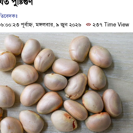
ত পুষ্টিগুণ
রতিবেদকঃ
০০:২৩ পূর্বাহ্ন, মঙ্গলবার, ৯ জুন ২০২৬
২৩৭ Time View