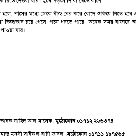
রিতে দেওয়া যায়। মুখে পড়লে দিব্যি খেতে লাগে।
 হলে, শাঁসের মধ্যে থেকে বীজ বের করে রোদে শুকিয়ে নিতে হবে প
বা ভিজাভাব রয়ে গেলে, পচন ধরতে পারে। অনেক সময় বাজারে 
পাওয়া যায়।
্রভাষক নাহিদ আল মালেক,
মুঠোফোন ০১৭১২ ২৬৬৩৭৪
াজ্ব মুনসী সাইফুল বারী ডাবলু ,
মুঠোফোন ০১৭১১ ১৯৭৫৬৫