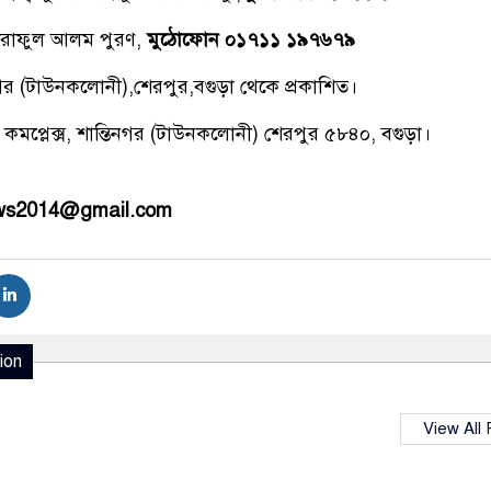
রাফুল আলম পুরণ,
মুঠোফোন ০১৭১১ ১৯৭৬৭৯
িনগর (টাউনকলোনী),শেরপুর,বগুড়া থেকে প্রকাশিত।
 কমপ্লেক্স, শান্তিনগর (টাউনকলোনী) শেরপুর ৫৮৪০, বগুড়া।
ews2014@gmail.com
ion
View All