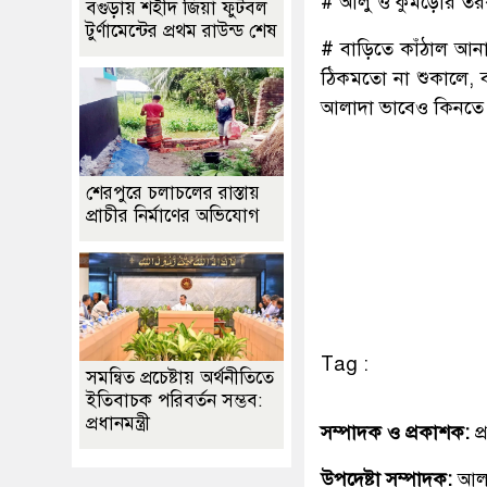
# আলু ও কুমড়োর তরকা
বগুড়ায় শহীদ জিয়া ফুটবল
টুর্ণামেন্টের প্রথম রাউন্ড শেষ
# বাড়িতে কাঁঠাল আনা
ঠিকমতো না শুকালে, 
আলাদা ভাবেও কিনতে 
শেরপুরে চলাচলের রাস্তায়
প্রাচীর নির্মাণের অভিযোগ
Tag :
সমন্বিত প্রচেষ্টায় অর্থনীতিতে
ইতিবাচক পরিবর্তন সম্ভব:
প্রধানমন্ত্রী
সম্পাদক ও প্রকাশক:
প
উপদেষ্টা সম্পাদক:
আলহ