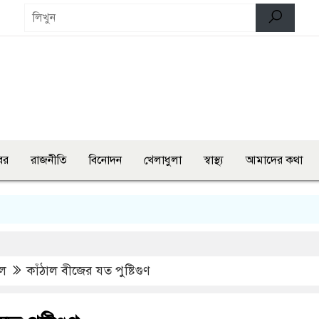
বর
রাজনীতি
বিনোদন
খেলাধুলা
স্বাস্থ্য
আমাদের কথা
বগুড়ায় 
ইল
কাঁঠাল বীজের যত পুষ্টিগুণ