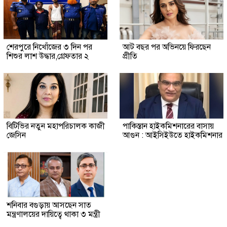
শেরপুরে নিখোঁজের ৩ দিন পর
আট বছর পর অভিনয়ে ফিরছেন
শিশুর লাশ উদ্ধার,গ্রেফতার ২
প্রীতি
বিটিভির নতুন মহাপরিচালক কাজী
পাকিস্তান হাইকমিশনারের বাসায়
জেসিন
আগুন : আইসিইউতে হাইকমিশনার
শনিবার বগুড়ায় আসছেন সাত
মন্ত্রণালয়ের দায়িত্বে থাকা ৩ মন্ত্রী