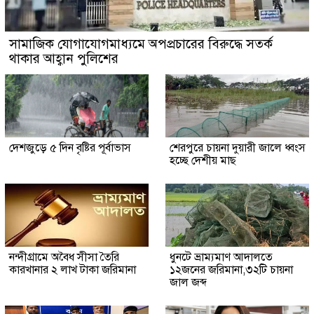
সামাজিক যোগাযোগমাধ্যমে অপপ্রচারের বিরুদ্ধে সতর্ক
থাকার আহ্বান পুলিশের
দেশজুড়ে ৫ দিন বৃষ্টির পূর্বাভাস
শেরপুরে চায়না দুয়ারী জালে ধ্বংস
হচ্ছে দেশীয় মাছ
নন্দীগ্রামে অবৈধ সীসা তৈরি
ধুনটে ভ্রাম্যমাণ আদালতে
কারখানার ২ লাখ টাকা জরিমানা
১২জনের জরিমানা,৩২টি চায়না
জাল জব্দ