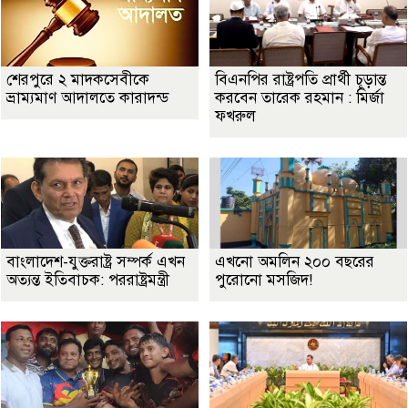
শেরপুরে ২ মাদকসেবীকে
বিএনপির রাষ্ট্রপতি প্রার্থী চূড়ান্ত
ভ্রাম্যমাণ আদালতে কারাদন্ড
করবেন তারেক রহমান : মির্জা
ফখরুল
বাংলাদেশ-যুক্তরাষ্ট্র সম্পর্ক এখন
এখনো অমলিন ২০০ বছরের
অত্যন্ত ইতিবাচক: পররাষ্ট্রমন্ত্রী
পুরোনো মসজিদ!