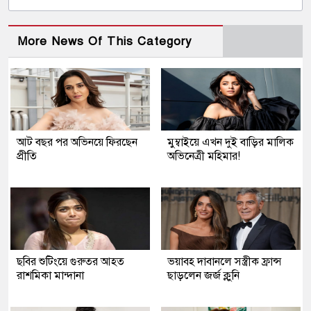
More News Of This Category
আট বছর পর অভিনয়ে ফিরছেন
মুম্বাইয়ে এখন দুই বাড়ির মালিক
প্রীতি
অভিনেত্রী মহিমার!
ছবির শুটিংয়ে গুরুতর আহত
ভয়াবহ দাবানলে সস্ত্রীক ফ্রান্স
রাশমিকা মান্দানা
ছাড়লেন জর্জ ক্লুনি